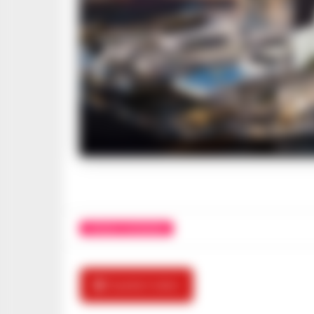
Salvato
CRONACA GIUDIZIARIA
🎬 Guarda il video