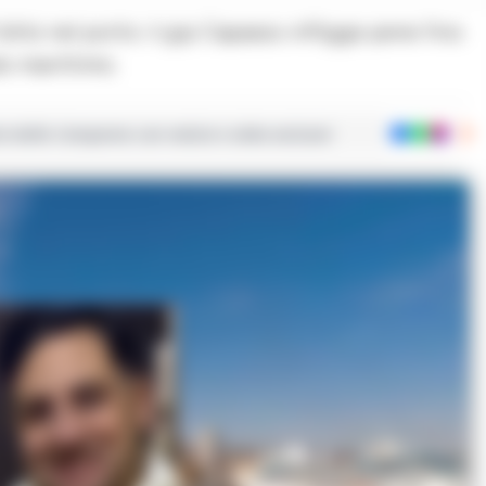
alo marittimo.
ie dalla Campania con notizie e video esclusivi