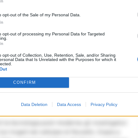
In
 anche uno scenario inquietante: la
o opt-out of the Sale of my Personal Data.
ardo contro la vittima del racket. «Tutto in aria,
In
mere e quindi dobbiamo coprirci la faccia»,
to opt-out of processing my Personal Data for Targeted
ro Mazzarella, alias “bomba a mano”.
ing.
In
pola informatica
o opt-out of Collection, Use, Retention, Sale, and/or Sharing
ersonal Data that Is Unrelated with the Purposes for which it
lected.
o ferreo del racket all’interno dello scalo
Out
cosca era finito il titolare di un bar dell’area
CONFIRM
e una iniziale denuncia presentata ai carabinieri
e ha confermato di essere sotto scacco e di
Data Deletion
Data Access
Privacy Policy
rò la tecnologia post-moderna: gli investigatori
un trojan) nel cellulare di Noviello. Grazie a