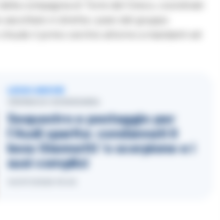
ri della compagnia di Torre del Greco, coordinati
 ascoltare in diretta i piani del gruppo
 chiude il primo cerchio attorno a mandanti ed
LEGGI ANCHE
CRONACA GIUDIZIARIA
Sequestro e pestaggio per
l’Audi sparita: condannati il
boss Giannetti ‘o scorpione e i
suoi complici
14/07/2026 19:43