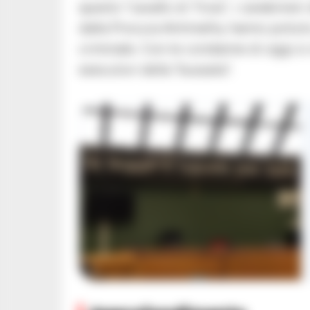
questo “cavallo di Troia”, i carabinie
dalla Procura Antimafia, hanno potuto
criminale. Con le condanne di oggi si
esecutori della “bussata”.