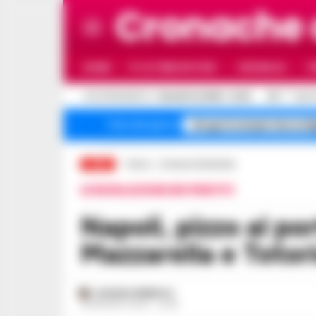
Cronache
HOME
ULTIME NOTIZIE
CRONACA
P
C
AGGIORNAMENTO :
9 AGOSTO 2026 - 12:20
35.7
NAPO
droga Scampia Secondi
Temi del giorno
LIVE
Home
Cronaca Giudiziaria
LE RIVELAZIONI DEI PENTITI
Napoli, pizzo al porto: condannati Gennaro
Mazzarella e Totori
ROSARIA FEDERICO
29 MAGGIO 2026 - 22:58