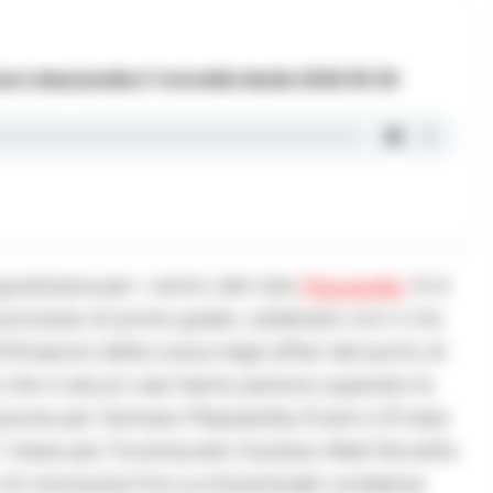
ro Mazzarella E Totoriello Barile 2026 05 29
udiziaria per i vertici del clan
Mazzarella
. Si è
rocesso di primo grado, celebrato con il rito
filtrazioni della cosca negli affari del porto di
e che in alcuni casi hanno persino superato le
lusione per Gennaro Mazzarella, 8 anni e 8 mesi
e 1 mese per l’incensurato Gustavo Alek Noviello.
io di innocenza fino a un’eventuale condanna