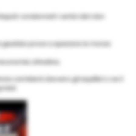
apoli: condannati i vertici del clan
a giustizia prova a spezzare la morsa
l’economia cittadina.
za cambierà davvero gli equilibri o se il
nisti.