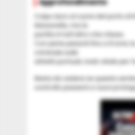
Approfondimento
Colpo duro al cuore del porto di N
Mazzarella, ma la
partita è tutt’altro che chiusa.
Con pene pesanti fino a 9 anni, l
criminale sulle
attività portuali, nodo vitale per 
Resta da vedere se questa senten
controllo passerà a nuovi protago