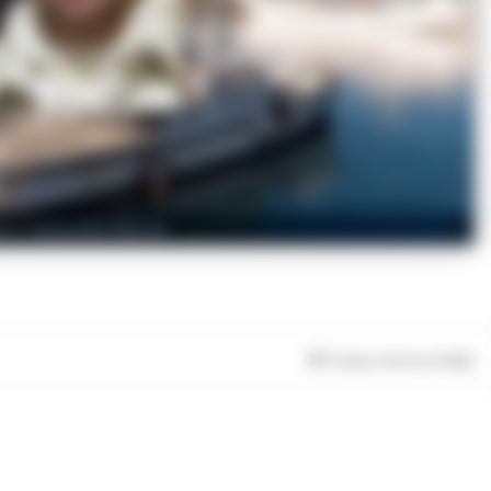
re Totoriello Barile
Tempo di lettura
2
min