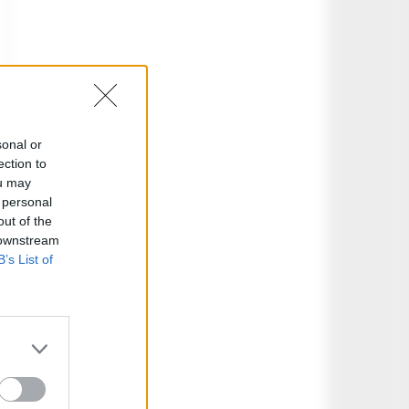
sonal or
ection to
ou may
 personal
out of the
 downstream
B’s List of