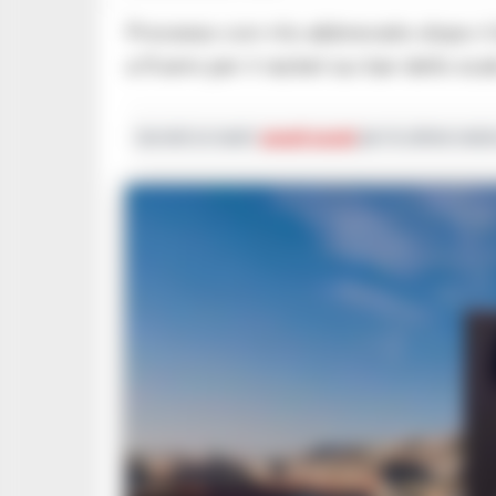
Processo con rito abbreviato dopo il blitz nel porto: il gip Capasso infligge pene fino
a 9 anni per il racket sui bar dello sc
Iscriviti ai nostri
canali social
per le ultime notiz