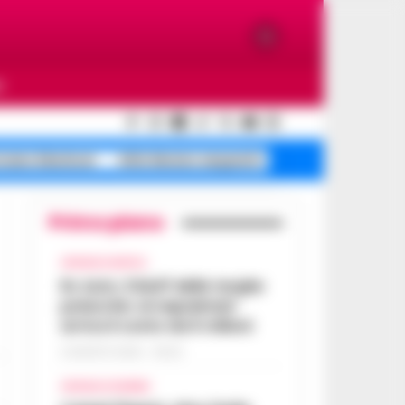
O
rzano blackout
blitz Nerano sequestri
Campi Flegrei leg
Primo piano
CRONACA NAPOLI
Rc Auto, il bluff delle targhe
polacche: ai napoletani
arriva il conto da 5 milioni
9 AGOSTO 2026 - 06:20
CRONACA FLEGREA