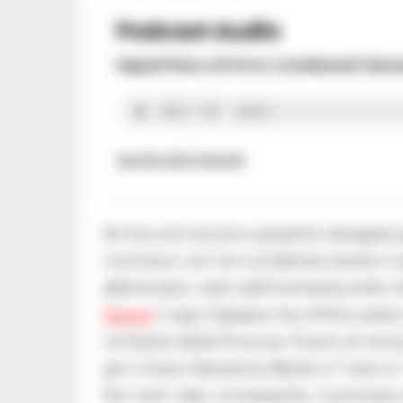
Podcast Audio
Napoli Pizzo Al Porto Condannati Genna
Ascolta altri Podcast
Arriva una nuova e pesante stangata gi
concluso con tre condanne severe il p
abbreviato, nato dall’inchiesta sulle in
Napoli
. Il gip Capasso ha inflitto pen
richieste della Procura: 9 anni di rec
per il boss Salvatore Barile e 7 anni 
Per tutti vale, ovviamente, il princip