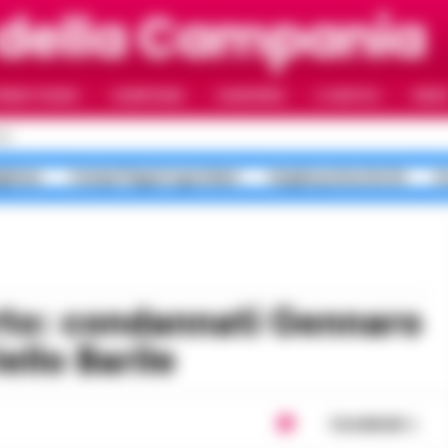
 della Campania
RIMO PIANO
CAMPANIA
CAMORRA
IL NAPOLI
VIDE
LI
gliano
Campi Flegrei sgomberi
targhe polacche Rc
A
ello Barile
Condividi