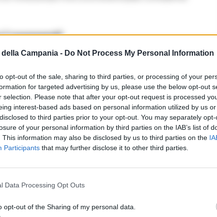
a i reggenti
della Campania -
Do Not Process My Personal Information
Fonte preferita
→
→
Aggiungici su Google
to opt-out of the sale, sharing to third parties, or processing of your per
formation for targeted advertising by us, please use the below opt-out s
r selection. Please note that after your opt-out request is processed y
ro Barile e Mazzarella (quest’ultimo figlio di
eing interest-based ads based on personal information utilized by us or
po storico Ciro “’o scellone”) è stata una
disclosed to third parties prior to your opt-out. You may separately opt-
losure of your personal information by third parties on the IAB’s list of
ollaboratori di giustizia. Ben dieci i pentiti —
. This information may also be disclosed by us to third parties on the
IA
lliccia, i fratelli Piezzo, Umberto D’Amico e
Participants
that may further disclose it to other third parties.
ruito anni di dinamiche interne al clan. Le
decisiva all’indagine che il 28 gennaio dello
l Data Processing Opt Outs
i custodia cautelare in carcere per i tre odierni
o opt-out of the Sharing of my personal data.