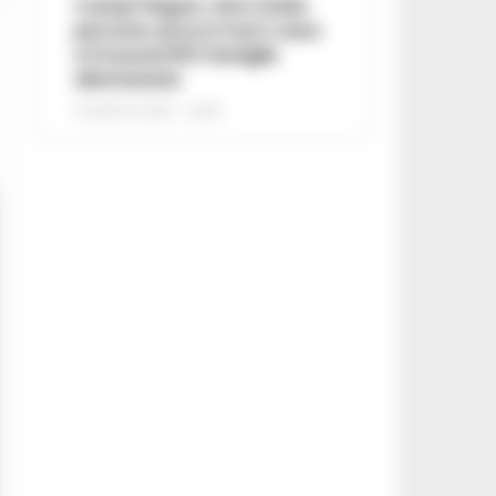
Campi Flegrei, oltre 2mila
persone ancora fuori casa:
a Pozzuoli 813 famiglie
allontanate
8 AGOSTO 2026 - 22:56