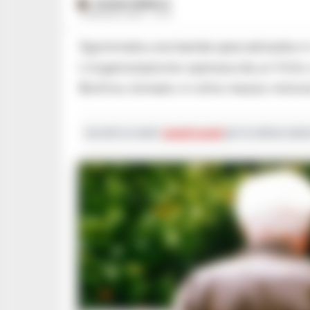
ROSARIA FEDERICO
13 MAGGIO 2026 - 07:47
Sgominata una banda specializzata in raggiri in tutta Italia: dieci arresti.
L'organizzazione operava da un finto 
Bottino stimato in oltre mezzo milion
Iscriviti ai nostri
canali social
per le ultime notiz