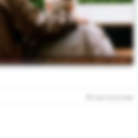
ccusati di truffe agli anziani in varie regioni italiane
Tempo di lettura
3
min