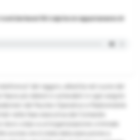
 Conti Dei Nonni 116 Colpi Da Un Appartamento Di
elefonica” del raggiro, allestita nel cuore del
e fasce più deboli e vulnerabili in ogni angolo
arabinieri del Nucleo Operativo e Radiomobile
rtati nella fase esecutiva dal Comando
un duro colpo a un’organizzazione criminale
Nelle scorse ore è stata data esecuzione a