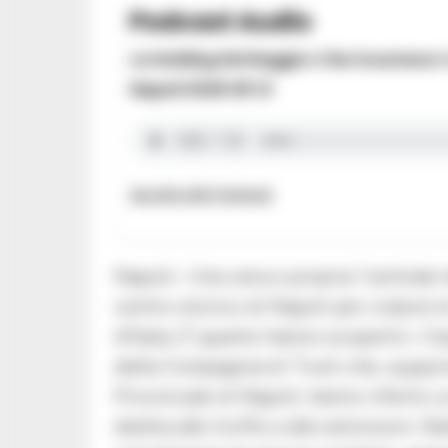
Podcast Audio
La Holding Del Raggiro Che Svuotava I
Napoli 2026 05 13
Ascolta altri Podcast
Napoli– Una vera e propria “centrale t
centro storico di Napoli per colpire l
d’Italia. È quanto hanno scoperto i C
della Compagnia di Tivoli che, suppo
Provinciale di Napoli, hanno inferto 
dedita alle truffe e alle estorsioni. 