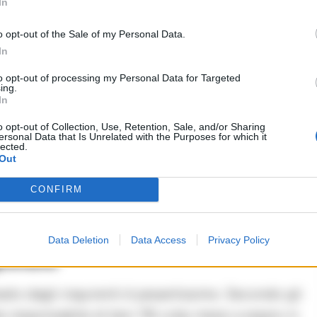
In
struttura criminale tutt’altro che improvvisata.
 e gerarchica, in cui i vertici coordinavano le
o opt-out of the Sale of my Personal Data.
 center clandestino nascosto in un
appartamento
In
zione è scattato quando i Carabinieri sono
to opt-out of processing my Personal Data for Targeted
ing.
el covo: all’interno, i truffatori erano in piena
In
o opt-out of Collection, Use, Retention, Sale, and/or Sharing
ersonal Data that Is Unrelated with the Purposes for which it
lected.
o di sequestrare cellulari, elenchi telefonici e
Out
e bruciati nel disperato tentativo di eliminare le
CONFIRM
n tempo reale decine di raggiri che si stavano
i.
Data Deletion
Data Access
Privacy Policy
pietato
ineato dagli inquirenti è pesantissimo. Secondo gli
be responsabile di ben 116 colpi messi a segno in