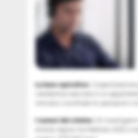
La base operativa:
L’organizzazione 
clandestina nascosta in un appartamen
venivano coordinate le operazioni crimi
I numeri del crimine
: Gli investigat
diverse regioni tra febbraio 2022 e m