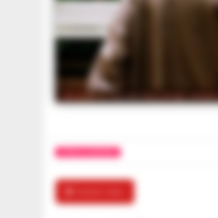
Arrestati in Toscana due coniugi campani a
CRONACA GIUDIZIARIA
🎬 Guarda il video