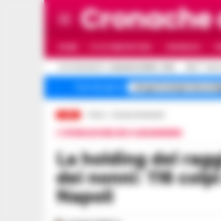
Cronache
HOME
ULTIME NOTIZIE
CRONACA
P
C
AGGIORNAMENTO :
9 AGOSTO 2026 - 11:30
30.6
NAPO
droga Scampia Secondi
Temi del giorno
LIVE
Home
Cronaca Giudiziaria
L'OPERAZIONE DEI CARABINIERI
La holding del raggiro che svuotava i conti
dei nonni: 116 col
Napoli