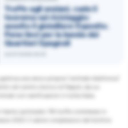
Truffe agli anziani, cade il
teorema sul riciclaggio:
assolto il gioielliere Esposito.
Pene lievi per la banda dei
Quartieri Spagnoli
24/07/2026 06:35
gestiva una vera e propria “centrale telefonica”
to nel centro storico di Napoli, da cui
nali con ramificazioni in tutta Italia.
ori hanno ipotizzato 116 truffe commesse in
arzo 2023. Il valore complessivo del bottino