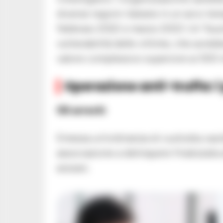
diverse regioni italiane in un arco t
febbraio 2022 e marzo 2023. Un “busin
vulnerabilità delle vittime, che avrebb
valore complessivo superiore ai 500 m
Operazione anti-truffa: i
Gli arresti:
Emessa un’ordinanza di custodia caute
associazione a delinquere finalizzata a
anziani.