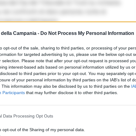
sa dal Gip del Tribunale di Tivoli su richiesta
 nei confronti di dieci persone, tutte di
ociazione a delinquere.
della Campania -
Do Not Process My Personal Information
 rete criminale
to opt-out of the sale, sharing to third parties, or processing of your per
formation for targeted advertising by us, please use the below opt-out s
Fonte preferita
→
→
r selection. Please note that after your opt-out request is processed y
Aggiungici su Google
eing interest-based ads based on personal information utilized by us or
disclosed to third parties prior to your opt-out. You may separately opt-
per l’ennesima truffa ai danni di un anziano.
losure of your personal information by third parties on the IAB’s list of
e un episodio isolato, si è rivelato in realtà la
. This information may also be disclosed by us to third parties on the
IA
Participants
that may further disclose it to other third parties.
nvestigatori è arrivata con il sequestro di alcuni
ei sospettati. L’analisi certosina dei dispositivi,
permesso ai militari di ricostruire, telefonata
l Data Processing Opt Outs
la tessuta dai malviventi su scala nazionale.
o opt-out of the Sharing of my personal data.