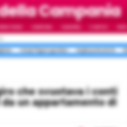
 della Campania
RIMO PIANO
CAMPANIA
CAMORRA
IL NAPOLI
VIDE
LI
gliano
Campi Flegrei sgomberi
targhe polacche Rc
b
pi da un appartamento di