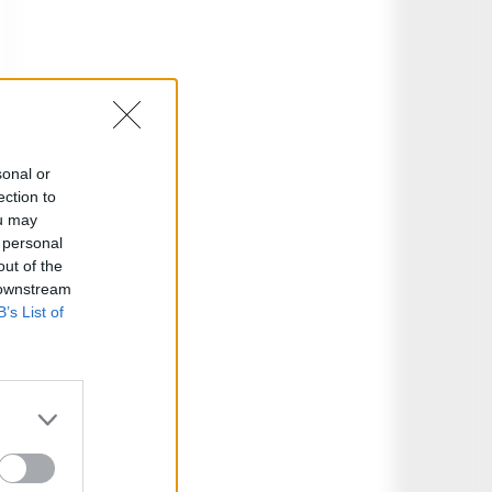
sonal or
ection to
ou may
 personal
out of the
 downstream
B’s List of