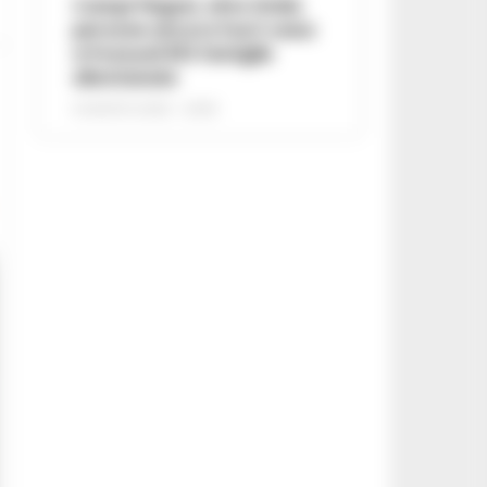
Campi Flegrei, oltre 2mila
persone ancora fuori casa:
a Pozzuoli 813 famiglie
allontanate
8 AGOSTO 2026 - 22:56