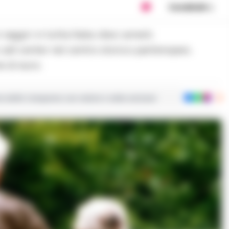
Condividi
call center nel centro storico partenopeo.
e di euro.
ie dalla Campania con notizie e video esclusivi