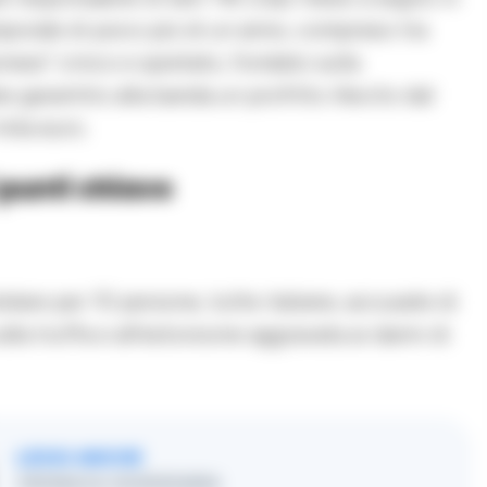
emporale di poco più di un anno, compreso tra
ess” cinico e spietato, fondato sulla
e garantito alla banda un profitto illecito dal
ila euro.
 punti chiave
lare per 10 persone, tutte italiane, accusate di
lla truffa e all’estorsione aggravata ai danni di
LEGGI ANCHE
CRONACA GIUDIZIARIA