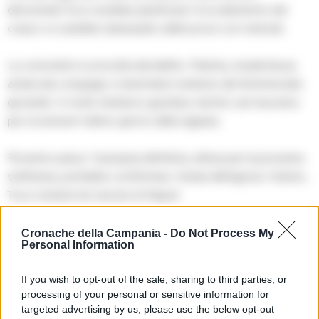
dimostrate:Tucci avrebbe pianificato l’occultamento del
corpo e si sarebbe sbarazzato delle prove con metodo.
La comunità è sconvolta dal delitto: Martina, studentessa
amata dai compagni, è diventata il simbolo del femminicidio
giovanile. In molti chiedono giustizia, mentre i pm lavorano
per ricostruire l’ultimo giorno della ragazza.
Prossimo passo: l’autopsia definitiva, attesa per la prossima
settimana, potrebbe confermare i tempi dell’agonia. Intanto,
Tucci resterà nel carcere di Napoli.
RIPRODUZIONE RISERVATA
Cronache della Campania -
Do Not Process My
Personal Information
Apri commenti (1)
If you wish to opt-out of the sale, sharing to third parties, or
processing of your personal or sensitive information for
targeted advertising by us, please use the below opt-out