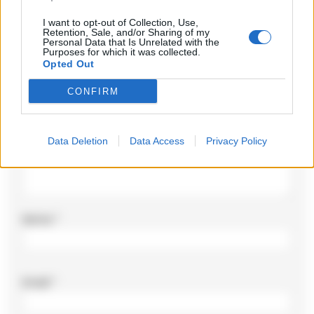
Il tuo indirizzo email non sarà pubblicato.
I campi
I want to opt-out of Collection, Use,
Retention, Sale, and/or Sharing of my
obbligatori sono contrassegnati
*
Personal Data that Is Unrelated with the
Purposes for which it was collected.
Commento
*
Opted Out
CONFIRM
Data Deletion
Data Access
Privacy Policy
Nome
*
Email
*