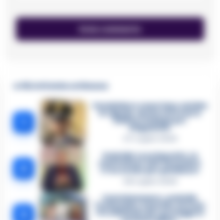
🔥 Più letti della settimana
Carabiniere casertano suicida
in Liguria: anche la Procura
1
militare indaga per
istigazione
27 Luglio 2026
Omicidio Luca Esposito, la
confessione dell’assassino:
2
«L’ho ucciso per punizione»
26 Luglio 2026
Castellammare, omicidio
Tommasino, il pentito accusa:
3
«Fu eliminato per proteggere