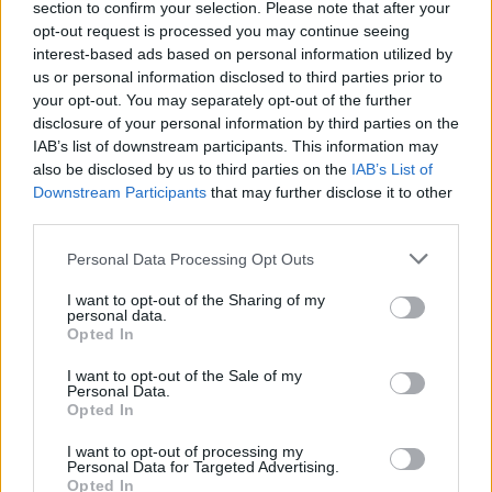
Commenti
(1)
section to confirm your selection. Please note that after your
opt-out request is processed you may continue seeing
interest-based ads based on personal information utilized by
us or personal information disclosed to third parties prior to
Giuliana Marino
ha detto:
your opt-out. You may separately opt-out of the further
disclosure of your personal information by third parties on the
1 Giugno 2025 - 17:32 alle 17:32
IAB’s list of downstream participants. This information may
also be disclosed by us to third parties on the
IAB’s List of
E’ veramente triste sentire di queste
Downstream Participants
that may further disclose it to other
cose che succedono, specialmente a
third parties.
una giovane come Martina. La giustizia
Personal Data Processing Opt Outs
deve fare il suo corso, ma speriamo
I want to opt-out of the Sharing of my
che la comunità riesca a superare
personal data.
Opted In
questo dolore e unire le forze.
I want to opt-out of the Sale of my
Personal Data.
Opted In
I want to opt-out of processing my
Personal Data for Targeted Advertising.
Lascia un commento
Opted In