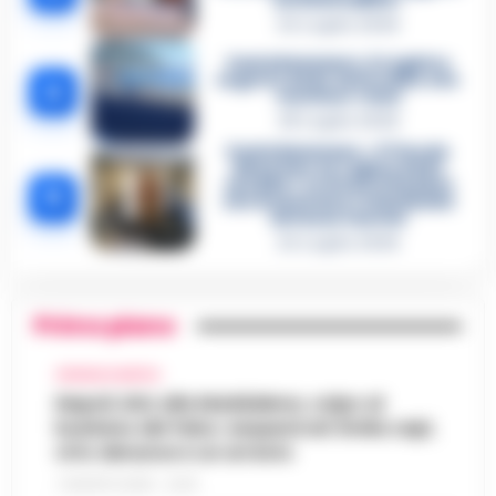
un intoccabile»
24 Luglio 2026
Castellammare, il registro
segreto delle determine che
4
«nutriva» i clan
28 Luglio 2026
Castellammare, «Ti faccio
diventare la regina delle
vendite»: le intercettazioni
5
che incastrano i fedelissimi
del boss Carolei
24 Luglio 2026
Primo piano
CRONACA NAPOLI
Napoli, bitz alla Maddalena, colpo al
business del falso: sequestrati 3mila capi,
otto denunce e un arresto
7 AGOSTO 2026 - 22:19