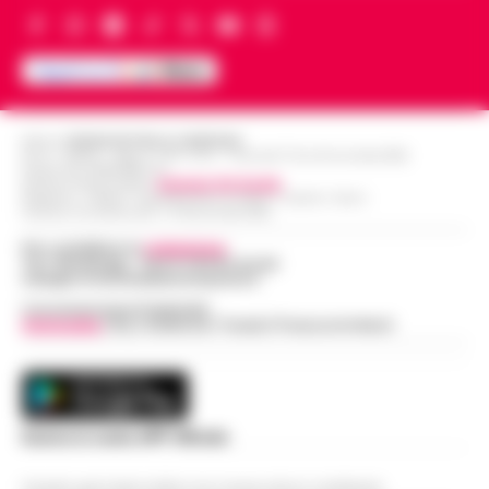
Editore
CRONACHE DELLA CAMPANIA
R.O.C.: 030531 - Reg. N. 1301/ 2016 - Tribunale Torre Annunziata (NA)
Partita IVA IT08642881216
Direttore Responsabile:
Giuseppe Del Gaudio
Redazioni : Scafati / Castellammare di Stabia / Caserta / Sarno
Indirizzo Via Sardoncelli 115 Boscoreale (NA)
Per contattare la
redazione
:
Tel / Whatsapp : 334.12.78.004 email:
web@cronachedellacampania.it
Concessionaria Pubblicità
Vivimedia
| Sky | Addendo | Teads | Presscommtech
Scarica la nostra APP Ufficiale
Questo giornale inoltre non riceve alcun contributo