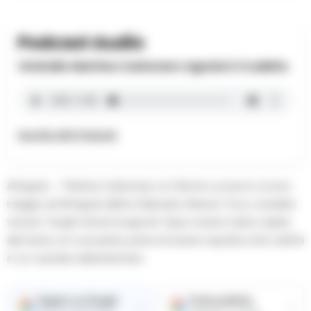
Podcast Audio
Omicidio Martina Carbonaro Agonia E Crudelta
Ascolta altri Podcast
Afragola – Martina Carbonaro, la 14enne uccisa lo scorso
maggio ad Afragola dall’ex fidanzato Alessio Tucci, avrebbe
vissuto “lunghi minuti di agonia” dopo essere stata colpita
alla testa con una pietra, prima di essere sepolta sotto detriti
in un casolare abbandonato.
Seguici su Google
Fonte preferita
→
→