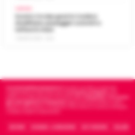
CAMPANIA
Scontro tra due gozzi in Costiera
Amalfitana, passeggeri costretti a
tuffarsi in mare
7 AGOSTO 2026 - 19:24
Cronachedellacampania.it
fondato nel 2015, è il giornale
indipendente di riferimento per le
Cronache di Napoli
, sulla
politica, sui fatti del giorno e le storie della
Campania
.
Tra i primi
giornali digitali in Campania
segue anche le notizie il calcio
Napoli e dello sport in Campania. Racconta la Cronaca di Napoli,
Caserta, Avellino e Benevento.
ARCHIVIO
CHI SIAMO – LA REDAZIONE
FACT CHECKING
COLLABORA