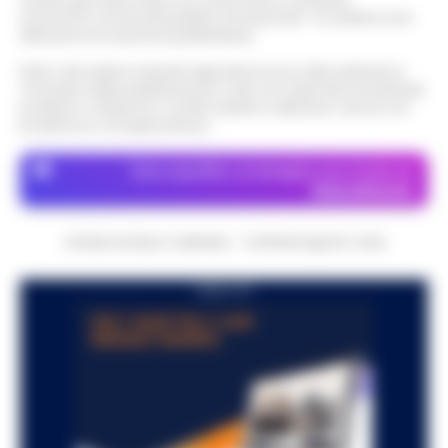
economico né da enti pubblici né da privati . Si sostiene solo
attraverso le inserzioni pubblicitarie.
Nota: I link esterni indicati negli articoli sono stati verificati al
momento della pubblicazione. Il sito non risponde di eventuali
problemi o disservizi: si invita l’utente a utilizzare i servizi con
prudenza e consapevolezza.
Dove specifico, le immagini sono fornite da
Depositphotos
CRONACHE DELLA CAMPANIA - COPYRIGHT@2014-2026
PUBBLICITA