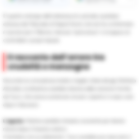
Ricevi le nostre notizie
Aggiungici su Google
È quanto emerge dall’ordinanza di custodia cautelare
emessa dal Tribunale di Napoli Nord, che ieri ha confermato
il carcere per il 19enne, ritenuto “pericoloso” e incapace di
controllare i propri impulsi.
Il racconto dell’orrore tra
crudeltà e menzogne
Secondo la consulenza medico-legale citata dal gip Stefania
Amodeo, la dinamica sarebbe diversa dalla versione fornita
da Tucci, che aveva sostenuto di aver coperto il corpo solo
dopo il decesso.
L’agonia
: Martina sarebbe rimasta cosciente per diversi
minuti dopo il trauma cranico.
Il tentativo di occultamento: Tucci avrebbe poi nascosto il