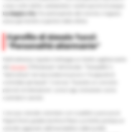
corpo sotto detriti, cambiandosi i vestiti sporchi di sangue.
La doppia vita
: Pur partecipando alle ricerche, il ragazzo
aveva già mentito ai genitori della vittima.
Il profilo di Alessio Tucci:
“Personalità allarmante”
Nell’ordinanza, il giudice tratteggia un ritratto agghiacciante
del
giovane
:”Efferatezza” nell’omicidio; “Tranquillità” e
“disinvoltura” nel nascondere le prove e “Incapacità di
controllare gli impulsi”. E ancora: “Sussiste un concreto
pericolo di reiterazione”, scrive il gip, motivando così la
custodia in carcere.
L’accusa: omicidio volontario con crudeltà La procura di
Napoli Nord, guidata da Anna Maria Lucchetta, ipotizza un
omicidio aggravato dall’insensibilità e dalla lucidità