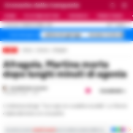
Cronache della Campania
HOME
ULTIME NOTIZIE
CRONACA
PRIMO PIANO
C
30
NAPOLI
8 AGOSTO 2026 - 11:21
AGGIORNAMENTO :
salme nei garage
Arzano Corte dei
Temi del giorno
LIVE
Home
Comuni
Afragola
Afragola, Martina morta
dopo lunghi minuti di agonia
GIUSEPPE DEL GAUDIO
Condividi
1 GIUGNO 2025 - 12:10
L'ordinanza del gip: "Tucci agì con crudeltà e lucidità". La 14enne
colpita alla testa con una pietra
Iscriviti ai nostri
canali social
per le ultime notizie dalla Campania con notizi