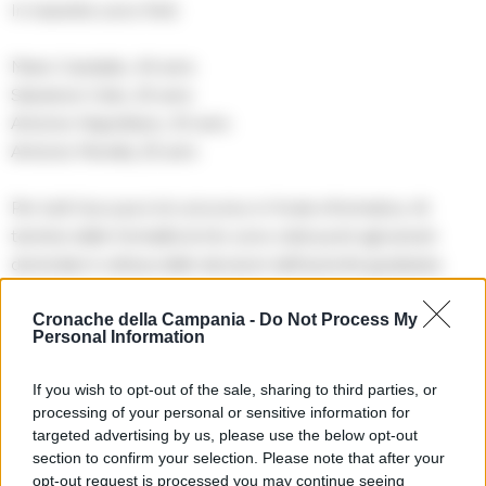
In manette sono finiti:
Mario Castaldo, 44 anni;
Salvatore Celio, 25 anni;
Antonio Napolitano, 30 anni;
Antonio Perrella, 25 anni.
Per tutti l’accusa è di concorso in frode informatica. Al
termine delle formalità di rito sono stati posti agli arresti
domiciliari in attesa delle decisioni dell’autorità giudiziaria.
Cronache della Campania -
Do Not Process My
Call center delle frodi scoperto in un appartamento: 4 arresti, svuotato il
Personal Information
conto di una pensionata romana
If you wish to opt-out of the sale, sharing to third parties, or
processing of your personal or sensitive information for
targeted advertising by us, please use the below opt-out
section to confirm your selection. Please note that after your
opt-out request is processed you may continue seeing