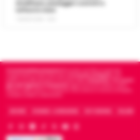
Amalfitana, passeggeri costretti a
tuffarsi in mare
7 AGOSTO 2026 - 19:24
Cronachedellacampania.it
fondato nel 2015, è il giornale
indipendente di riferimento per le
Cronache di Napoli
, sulla
politica, sui fatti del giorno e le storie della
Campania
.
Tra i primi
giornali digitali in Campania
segue anche le notizie il calcio
Napoli e dello sport in Campania. Racconta la Cronaca di Napoli,
Caserta, Avellino e Benevento.
ARCHIVIO
CHI SIAMO – LA REDAZIONE
FACT CHECKING
COLLABORA