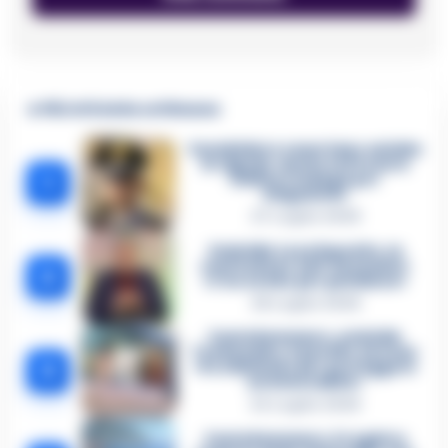
🔥 Più letti della settimana
Carabiniere casertano suicida
in Liguria: anche la Procura
1
militare indaga per
istigazione
27 Luglio 2026
Omicidio Luca Esposito, la
confessione dell’assassino:
2
«L’ho ucciso per punizione»
26 Luglio 2026
Castellammare, omicidio
Tommasino, il pentito accusa:
3
«Fu eliminato per proteggere
un intoccabile»
24 Luglio 2026
Castellammare, il registro