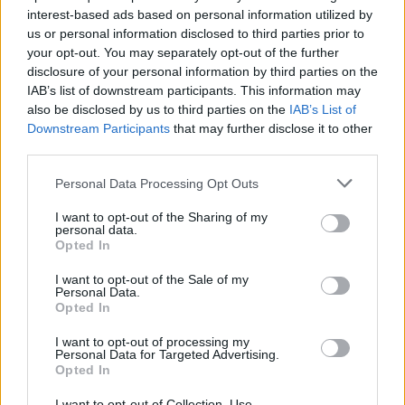
interest-based ads based on personal information utilized by
us or personal information disclosed to third parties prior to
your opt-out. You may separately opt-out of the further
disclosure of your personal information by third parties on the
IAB’s list of downstream participants. This information may
RIPRODUZIONE RISERVATA
also be disclosed by us to third parties on the
IAB’s List of
Downstream Participants
that may further disclose it to other
TAGS
Call center
Crime
Napoli
Quarto
third parties.
Personal Data Processing Opt Outs
Apri commenti (1)
I want to opt-out of the Sharing of my
personal data.
Opted In
Commenti
(1)
I want to opt-out of the Sale of my
Personal Data.
Opted In
I want to opt-out of processing my
Gallo Anna
ha detto:
Personal Data for Targeted Advertising.
Opted In
10 Giugno 2026 - 10:49 alle 10:49
I want to opt-out of Collection, Use,