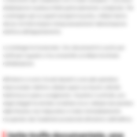
all’abitazione risultava infatti particolarmente complicato. Per
costringere gli occupanti ad aprire la porta, i militari hanno
deciso di interrompere temporaneamente l’alimentazione
elettrica dell’appartamento.
La strategia ha funzionato. Uno dei presenti è uscito per
verificare il guasto e ha consentito ai militari di entrare
nell’abitazione.
All’interno si sono trovati davanti a una sala operativa
improvvisata: telefoni cellulari sparsi sui tavoli e attività
telefonica in pieno svolgimento. Durante il controllo uno
degli indagati ha tentato di disfarsi di un cellulare lanciandolo
dalla finestra, ma il dispositivo è stato immediatamente
recuperato dai Carabinieri posizionati all’esterno dell’edificio.
Sette truffe documentate, una