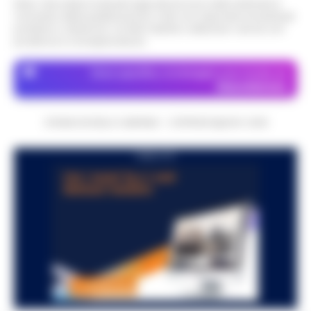
Nota: I link esterni indicati negli articoli sono stati verificati al
momento della pubblicazione. Il sito non risponde di eventuali
problemi o disservizi: si invita l’utente a utilizzare i servizi con
prudenza e consapevolezza.
Dove specifico, le immagini sono fornite da
Depositphotos
CRONACHE DELLA CAMPANIA - COPYRIGHT@2014-2026
PUBBLICITA