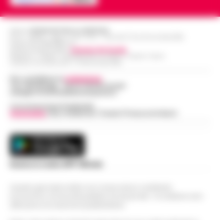
Editore
CRONACHE DELLA CAMPANIA
R.O.C.: 030531 - Reg. N. 1301/ 2016 - Tribunale Torre Annunziata (NA)
Partita IVA IT08642881216
Direttore Responsabile:
Giuseppe Del Gaudio
Redazioni : Scafati / Castellammare di Stabia / Caserta / Sarno
Indirizzo Via Sardoncelli 115 Boscoreale (NA)
Per contattare la
redazione
:
Tel / Whatsapp : 334.12.78.004 email:
web@cronachedellacampania.it
Concessionaria Pubblicità
Vivimedia
| Sky | Addendo | Teads | Presscommtech
Scarica la nostra APP Ufficiale
Questo giornale inoltre non riceve alcun contributo
economico né da enti pubblici né da privati . Si sostiene solo
attraverso le inserzioni pubblicitarie.