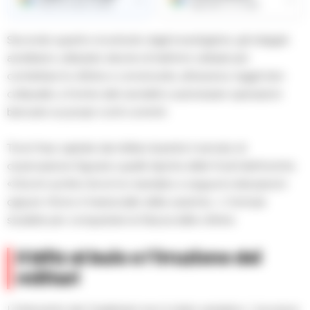
Ricevi le nostre notizie
Aggiungici su Google
Secondo quanto ricostruito dagli investigatori, gli indagati
avrebbero utilizzato decine di telefoni cellulari per
contattare le vittime e convincerle, attraverso raggiri ben
collaudati, a fornire dati sensibili e autorizzare operazioni
bancarie sui propri conti correnti.
Tra le frasi captate dai militari durante il servizio di
osservazione figurano quelle tipiche delle frodi telefoniche:
«Clicchi sul link che le ho mandato e segua le indicazioni»
oppure «Sono il maresciallo della caserma…», formule
studiate per conquistare la fiducia delle vittime.
Il blitz al buio e l’irruzione dei
militari
L’intervento dei Carabinieri non è stato semplice. L’accesso