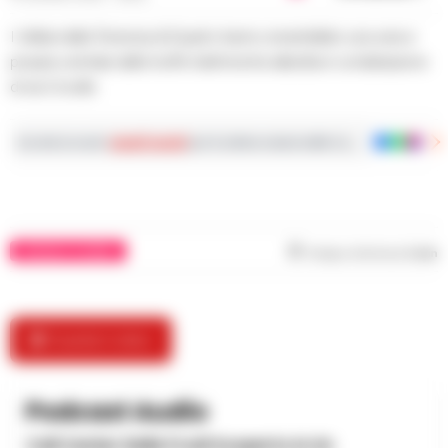
I militari della Tenenza di Quarto hanno smantellato una vera e
propria centrale delle truffe telefoniche allestita in un'abitazione
di via Crocillo
Iscriviti ai nostri
canali social
per le ultime notizie dalla Campania con notizi
CRONACA FLEGREA
Tempo di lettura
2
min
🎬 Guarda il video
Podcast Audio
Call Center Delle Frodi Scoperto In Un