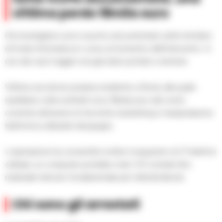
vittima perde 18mila euro
Gli investigatori sono riusciti a documentare sette tentativi
di frode informatica in corso al momento dell’intervento. In
uno dei casi il raggiro era già stato portato a termine.
Vittima una donna anziana residente a Roma, alla quale
sarebbero stati sottratti circa 18mila euro dal conto
corrente attraverso le tecniche di phishing e manipolazione
telefonica utilizzate dal gruppo.
L’operazione ha consentito inoltre il sequestro di 17 telefoni
cellulari, un computer portatile e ben 101 schede Sim,
materiale ritenuto fondamentale per l’attività illecita.
Chi sono gli arrestati