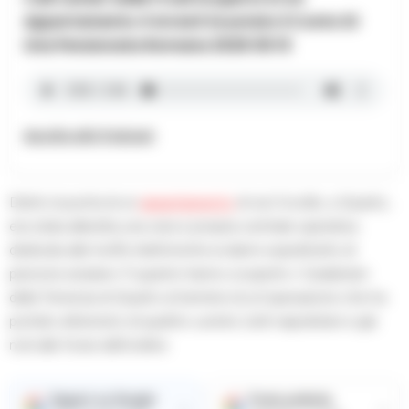
Appartamento 4 Arresti Svuotato Il Conto Di
Una Pensionata Romana 2026 06 10
Ascolta altri Podcast
Dietro la porta di un
appartamento
di via Crocillo, a Quarto,
era stata allestita una vera e propria centrale operativa
dedicata alle truffe telefoniche ai danni soprattutto di
persone anziane. È quanto hanno scoperto i Carabinieri
della Tenenza di Quarto al termine di un’operazione che ha
portato all’arresto di quattro uomini, tutti napoletani e già
noti alle forze dell’ordine.
Seguici su Google
Fonte preferita
→
→