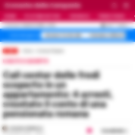
Cronache della Campania
HOME
ULTIME NOTIZIE
CRONACA
PRIMO PIANO
C
25.4
NAPOLI
8 AGOSTO 2026 - 07:36
AGGIORNAMENTO :
Arzano Corte dei
Caivano milioni fan
Temi del giorno
LIVE
Home
Cronaca Flegrea
IL BLITZ A QUARTO
Call center delle frodi
scoperto in un
appartamento: 4 arresti,
svuotato il conto di una
pensionata romana
ROSARIA FEDERICO
Condividi
10 GIUGNO 2026 - 08:52