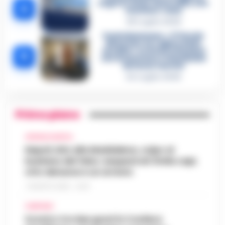
segreto delle determine che
4
«nutriva» i clan
28 Luglio 2026
Castellammare, «Ti faccio
diventare la regina delle
vendite»: le intercettazioni
5
che incastrano i fedelissimi
del boss Carolei
24 Luglio 2026
Primo piano
CRONACA NAPOLI
Napoli, bitz alla Maddalena, colpo al
business del falso: sequestrati 3mila capi,
otto denunce e un arresto
7 AGOSTO 2026 - 22:19
CAMPANIA
Scontro tra due gozzi in Costiera