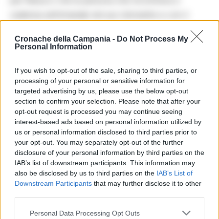
per Ranucci che la persona che incontrava a
cadenza settimanale nel suo ristorante e con il
quale si era instaurato un legame amicale potesse
Cronache della Campania -
Do Not Process My
orchestrare un attentato ai danni suoi e della sua
Personal Information
famiglia.
If you wish to opt-out of the sale, sharing to third parties, or
processing of your personal or sensitive information for
“Ranucci è stato vittima di un grave attentato, che
targeted advertising by us, please use the below opt-out
ha colpito lui, la sua famiglia, la trasmissione Report
section to confirm your selection. Please note that after your
opt-out request is processed you may continue seeing
e i suoi giornalisti. E qualora si accertasse l’effettivo
interest-based ads based on personal information utilized by
coinvolgimento di Valter Lavitola, Ranucci sarebbe
us or personal information disclosed to third parties prior to
your opt-out. You may separately opt-out of the further
una seconda volta vittima. Tale è la gravità di
disclosure of your personal information by third parties on the
quanto sta emergendo in relazione ai fatti già noti e
IAB’s list of downstream participants. This information may
agli scenari ipotizzati e ipotizzabili che è doveroso
also be disclosed by us to third parties on the
IAB’s List of
Downstream Participants
that may further disclose it to other
per tutti attendere gli sviluppi, che ci si augura
third parties.
prossimi, degli importanti approfondimenti che la
Personal Data Processing Opt Outs
Procura di Roma e il Nucleo Investigativo dei