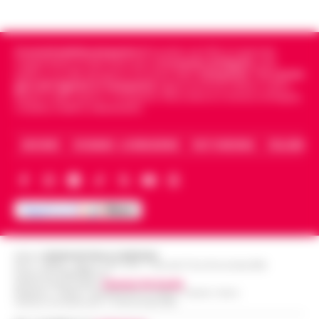
Cronachedellacampania.it
fondato nel 2015, è il giornale
indipendente di riferimento per le
Cronache di Napoli
, sulla
politica, sui fatti del giorno e le storie della
Campania
.
Tra i primi
giornali digitali in Campania
segue anche le notizie il calcio
Napoli e dello sport in Campania. Racconta la Cronaca di Napoli,
Caserta, Avellino e Benevento.
ARCHIVIO
CHI SIAMO – LA REDAZIONE
FACT CHECKING
COLLABORA
Editore
CRONACHE DELLA CAMPANIA
R.O.C.: 030531 - Reg. N. 1301/ 2016 - Tribunale Torre Annunziata (NA)
Partita IVA IT08642881216
Direttore Responsabile:
Giuseppe Del Gaudio
Redazioni : Scafati / Castellammare di Stabia / Caserta / Sarno
Indirizzo Via Sardoncelli 115 Boscoreale (NA)