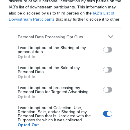
disclosure of your personal information by third parties on the
Carabiniere casertano suicida
IAB’s list of downstream participants. This information may
in Liguria: anche la Procura
also be disclosed by us to third parties on the
IAB’s List of
1
militare indaga per
istigazione
Downstream Participants
that may further disclose it to other
27 Luglio 2026
third parties.
Omicidio Luca Esposito, la
Personal Data Processing Opt Outs
confessione dell’assassino:
2
«L’ho ucciso per punizione»
I want to opt-out of the Sharing of my
26 Luglio 2026
personal data.
Opted In
Castellammare, omicidio
Tommasino, il pentito accusa:
I want to opt-out of the Sale of my
3
«Fu eliminato per proteggere
Personal Data.
un intoccabile»
Opted In
24 Luglio 2026
I want to opt-out of processing my
Castellammare, il registro
Personal Data for Targeted Advertising.
segreto delle determine che
4
Opted In
«nutriva» i clan
28 Luglio 2026
I want to opt-out of Collection, Use,
Retention, Sale, and/or Sharing of my
Castellammare, «Ti faccio
Personal Data that Is Unrelated with the
diventare la regina delle
Purposes for which it was collected.
vendite»: le intercettazioni
5
Opted Out
che incastrano i fedelissimi