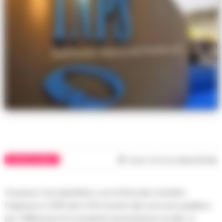
CRONACA NAPOLI
Tempo di lettura
meno di 1
min
Ha preso il via stamattina, con la firma del contratto
l’ingresso in INPS dei 4.124 vincitori del concorso pubblico
per 1.858 posti di Consulente di protezione sociale. In