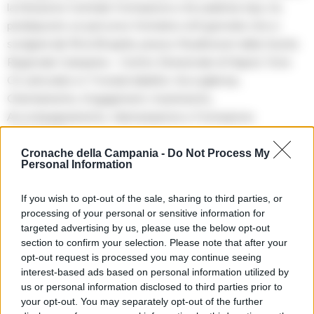
la Direzione Centrale Formazione e Accademia Inps, ha
predisposto un percorso formativo di 6 giornate che si
svolgerà dal 18 al 26 aprile, presso l’Auditorium della Giunta
Regionale Campania – Centro Direzionale di Napoli, Torre
C3, articolato in 7 moduli didattici: Accoglienza,
Orientamento, Engagement, Inserimento,
Accompagnamento, Valorizzazione e Formazione
obbligatoria.
Cronache della Campania -
Do Not Process My
Personal Information
TAGS
Funzionari
Inps
Napoli
Succedeoggi
If you wish to opt-out of the sale, sharing to third parties, or
processing of your personal or sensitive information for
targeted advertising by us, please use the below opt-out
Lascia un commento
section to confirm your selection. Please note that after your
opt-out request is processed you may continue seeing
interest-based ads based on personal information utilized by
us or personal information disclosed to third parties prior to
🔥 Più letti della settimana
your opt-out. You may separately opt-out of the further