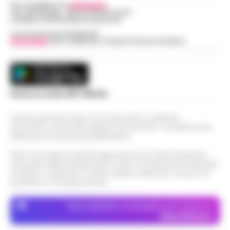
Per contattare la
redazione
:
Tel / Whatsapp : 334.12.78.004 email:
web@cronachedellacampania.it
Concessionaria Pubblicità
Vivimedia
| Sky | Addendo | Teads | Presscommtech
Scarica la nostra APP Ufficiale
Questo giornale inoltre non riceve alcun contributo
economico né da enti pubblici né da privati . Si sostiene solo
attraverso le inserzioni pubblicitarie.
Nota: I link esterni indicati negli articoli sono stati verificati al
momento della pubblicazione. Il sito non risponde di eventuali
problemi o disservizi: si invita l’utente a utilizzare i servizi con
prudenza e consapevolezza.
Dove specifico, le immagini sono fornite da
Depositphotos