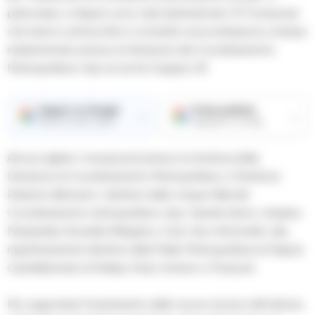
particolare, a Napoli, sono stati destinati ben 311 funzionari
che hanno sottoscritto il contratto di accettazione a tempo
indeterminato presso la Direzione del Coordinamento
Metropolitano Inps di via De Gasperi, 55.
Seguici su Google
Fonte preferita
→
→
Ricevi le nostre notizie
Aggiungici su Google
Ad accogliere i neoassunti presso la struttura della
Direzione di Coordinamento Metropolitano, il Direttore
Roberto Bafundi e i direttori delle cinque filiali del
Coordinamento metropolitano Inps: Sandra Sarno, Giuliana
Mazzarella, Rossella Pellegrino, Furio Vai e Antonello Lilla,
rispettivamente direttori della Filiale Metropolitana di Napoli,
Castellammare di Stabia, Nola, Vomero e Pozzuoli.
Per supportare l’inserimento delle nuove risorse nell’Istituto,