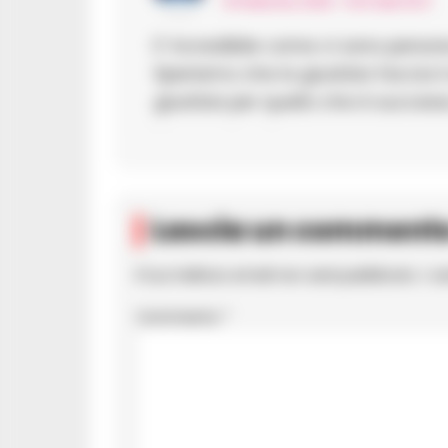
16 Febbraio 2025 - 15:01 alle 15:01
E’ incredibile come ci sono person
Speriamo che la giustizia faccia i
giustizia per quello che è success
Lascia un comment
Il tuo indirizzo email non sarà pubblicato.
I c
Commento
*