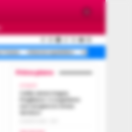
O
e Traiano
Infezione ospedaliera
Campi Flegrei terremot
Primo piano
ATTUALITÀ
Caldo senza tregua,
Pregliasco: «L’organismo
non recupera lo stress
termico»
6 AGOSTO 2026 - 10:57