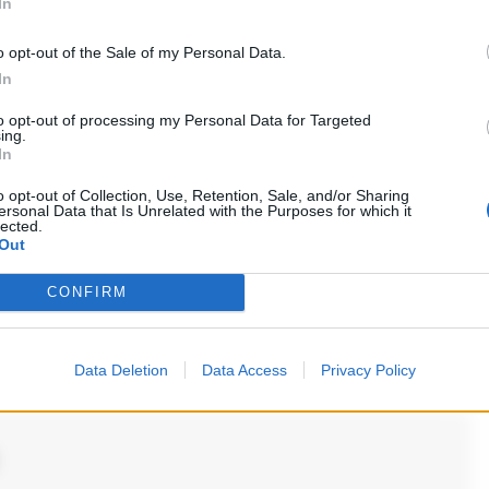
In
o opt-out of the Sale of my Personal Data.
raca si prospetta un processo che potrebbe
In
to dagli inquirenti.
to opt-out of processing my Personal Data for Targeted
ing.
In
a
o opt-out of Collection, Use, Retention, Sale, and/or Sharing
ersonal Data that Is Unrelated with the Purposes for which it
lected.
Out
i commenti (1)
CONFIRM
Data Deletion
Data Access
Privacy Policy