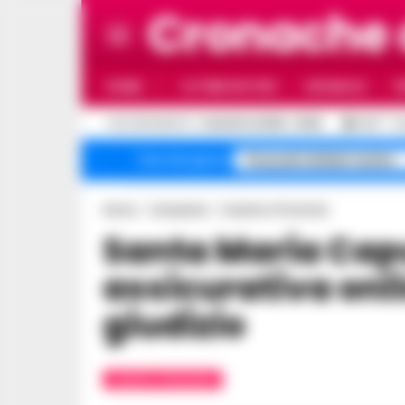
Cronache
HOME
ULTIME NOTIZIE
CRONACA
P
C
AGGIORNAMENTO :
6 AGOSTO 2026 - 16:28
32.9
N
Pozzuoli sfollati rischio
Temi del giorno
Home
Campania
Caserta e Provincia
Santa Maria Capua Vetere, truffa
assicurativa onli
giudizio
CASERTA E PROVINCIA