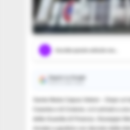
in foto il tribun
Ascolta questo articolo ora...
Seguici su Google
Ricevi le nostre notizie
Santa Maria Capua Vetere – Dopo un’art
Caserta e di Crotone, si è arrivati a una 
della Guardia di Finanza. Giuseppe Mes
rinviato a giudizio con decreto della dot