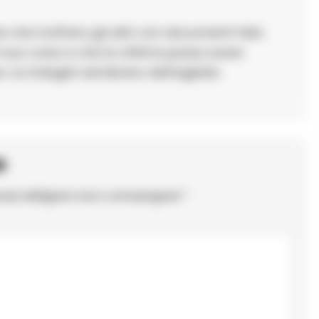
e che truffano gli altri con documenti falsi.
l suo corso e che la vittima possa avere
o. Le indagini sembrano dettagliate.
o
ampi obbligatori sono contrassegnati
*