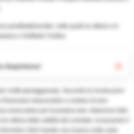
.
za predibattimentale, nella quale la vittima si è
Gaetano e Raffaele Crisileo.
rs Experience’
: truffa pluriaggravata. Secondo le ricostruzioni
 il finanziere inducendolo a credere di aver
za assicurativa per la propria auto. Attraverso falsi
 vittima della validità del contratto, incassando il
dicembre 2022 tramite una ricarica sulla carta