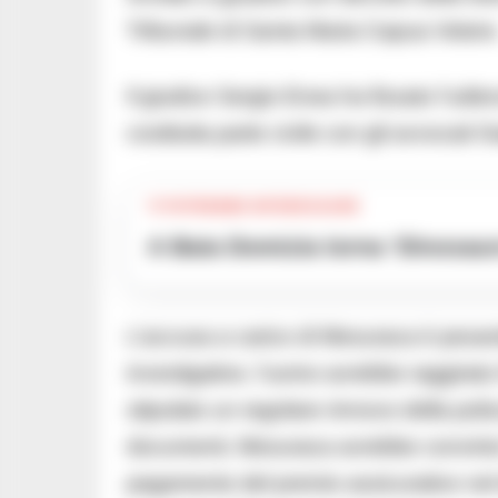
Tribunale di Santa Maria Capua Vetere
Il giudice Sergio Enea ha fissato l’udien
costituita parte civile con gli avvocati 
TI POTREBBE INTERESSARE
A Baia Domizia torna ‘Dinosau
L’accusa a carico di Mesuraca è pesante
investigative, l’uomo avrebbe raggirato
stipulato un regolare rinnovo della poliz
documenti, Mesuraca avrebbe convinto la
pagamento del premio assicurativo nel 