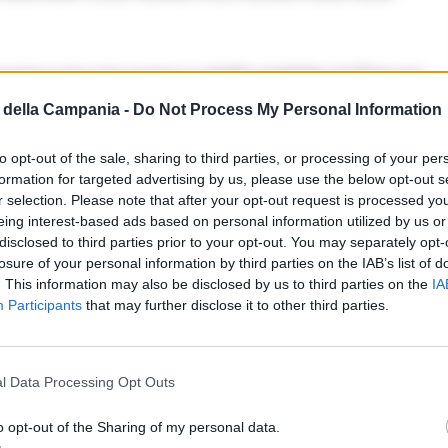
uraca non era nuovo a simili condotte: la Procura
della Campania -
Do Not Process My Personal Information
ata specifica infraquinquennale, avendo commesso
e anni.
to opt-out of the sale, sharing to third parties, or processing of your per
formation for targeted advertising by us, please use the below opt-out s
r selection. Please note that after your opt-out request is processed y
eing interest-based ads based on personal information utilized by us or
disclosed to third parties prior to your opt-out. You may separately opt-
losure of your personal information by third parties on the IAB’s list of
. This information may also be disclosed by us to third parties on the
IA
Participants
that may further disclose it to other third parties.
ione è anche l’aggravante dell’abuso di
esa della vittima. La truffa, infatti, è stata portata
l Data Processing Opt Outs
lematici, impedendo al militare di verificare
o opt-out of the Sharing of my personal data.
 esistenza della polizza assicurativa offerta.