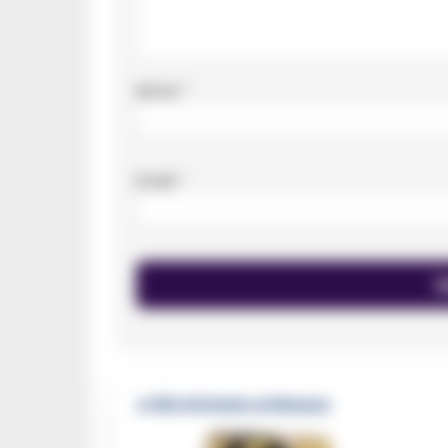
Nome
*
Email
*
🔥 Più letti della settimana