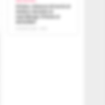
AREA VESUVIANA
Striano, minacce di morte al
sindaco durante un
sopralluogo: 67enne ai
domiciliari
6 AGOSTO 2026 - 09:43