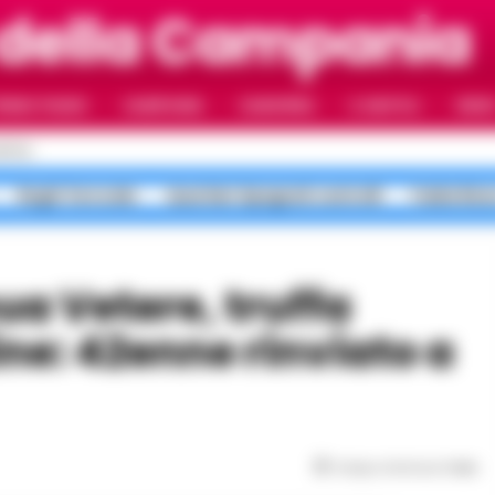
 della Campania
RIMO PIANO
CAMPANIA
CAMORRA
IL NAPOLI
VIDE
APOLI
Roghi Terra dei
Quartieri Spagnoli controlli
Faida Rion
ne: 42enne rinviato a
Tempo di lettura
1
min