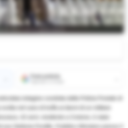
ale di santa maria capua vetere
Fonte preferita
→
→
Aggiungici su Google
icolata indagine condotta dalla Polizia Postale di
svolta nel caso di truffa ai danni di un militare
uraca, 42 anni, residente a Crotone, è stato
t.ssa Stefania Pontillo, Pubblico Ministero presso il