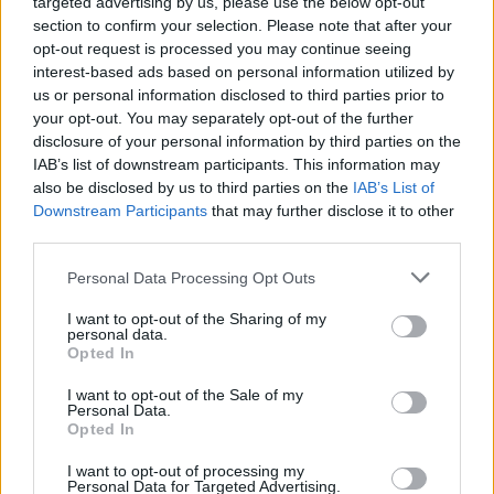
targeted advertising by us, please use the below opt-out
section to confirm your selection. Please note that after your
opt-out request is processed you may continue seeing
interest-based ads based on personal information utilized by
us or personal information disclosed to third parties prior to
your opt-out. You may separately opt-out of the further
Marchetti Andrea
ha detto:
disclosure of your personal information by third parties on the
19 Novembre 2024 - 10:53 alle 10:53
IAB’s list of downstream participants. This information may
also be disclosed by us to third parties on the
IAB’s List of
Bene che hanno controllato tutto, pero’
Downstream Participants
that may further disclose it to other
mi chiedo se fosse necessario
third parties.
chiamare gli artificieri.
Personal Data Processing Opt Outs
I want to opt-out of the Sharing of my
personal data.
Opted In
I want to opt-out of the Sale of my
Monti Rita
ha detto:
Personal Data.
Opted In
19 Novembre 2024 - 10:53 alle 10:53
I want to opt-out of processing my
Il striscione con le scritte mi sembra un
Personal Data for Targeted Advertising.