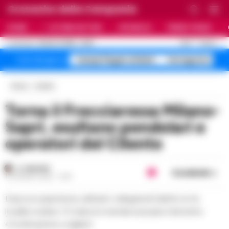
Cronache della Campania
HOME
ULTIME NOTIZIE
CRONACA
PRIMO PIANO
C
26.9
NAPOLI
9 AGOSTO 2026 - 22:35
AGGIORNAMENTO :
Campi Flegrei sfollati
Ferragosto 40 g
Temi del giorno
Home
Cilento
Torna il Frecciarossa Milano-
Sapri, esultano pendolari e
operatori del Cilento
A. CARLINO
Condividi
12 GIUGNO 2026 - 14:47
Dopo la sospensione, riattivati i collegamenti diretti con le
località costiere. Il Codacons rivendica il proprio intervento:
«Continueremo a vigilare»