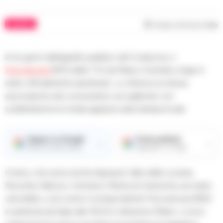
CILENTO
Tempo di lettura
1
min
A tre giorni dall’appello pubblico del Codacons, il
Frecciarossa
9515 delle 7.10 da Milano Centrale a Sapri è
stato ufficialmente ripristinato. Lo riferisce la stessa
associazione dei consumatori, accogliendo con
soddisfazione la notizia apparsa sulla stampa locale.
Seguici su Google
Fonte preferita
→
→
Ricevi le nostre notizie
Aggiungici su Google
Il treno, che serve anche Agropoli, Vallo della Lucania,
Pisciotta, Palinuro, Centola e Marina di Camerota, era stato
cancellato, così come il corrispondente Frecciarossa 9552
in partenza da Sapri alle 16.00 in direzione Milano. La loro