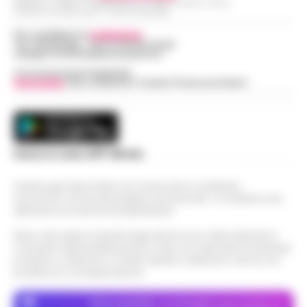
Redazioni : Scafati / Castellammare di Stabia / Caserta / Sarno
Indirizzo Via Sardoncelli 115 Boscoreale (NA)
Per contattare la
redazione
:
Tel / Whatsapp : 334.12.78.004 email:
web@cronachedellacampania.it
Concessionaria Pubblicità
Vivimedia
| Sky | Addendo | Teads | Presscommtech
Scarica la nostra APP Ufficiale
Questo giornale inoltre non riceve alcun contributo
economico né da enti pubblici né da privati . Si sostiene solo
attraverso le inserzioni pubblicitarie.
Nota: I link esterni indicati negli articoli sono stati verificati al
momento della pubblicazione. Il sito non risponde di eventuali
problemi o disservizi: si invita l’utente a utilizzare i servizi con
prudenza e consapevolezza.
Dove specifico, le immagini sono fornite da