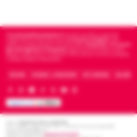
Cronachedellacampania.it
fondato nel 2015, è il giornale
indipendente di riferimento per le
Cronache di Napoli
, sulla
politica, sui fatti del giorno e le storie della
Campania
.
Tra i primi
giornali digitali in Campania
segue anche le notizie il calcio
Napoli e dello sport in Campania. Racconta la Cronaca di Napoli,
Caserta, Avellino e Benevento.
ARCHIVIO
CHI SIAMO – LA REDAZIONE
FACT CHECKING
COLLABORA
Editore
CRONACHE DELLA CAMPANIA
R.O.C.: 030531 - Reg. N. 1301/ 2016 - Tribunale Torre Annunziata (NA)
Partita IVA IT08642881216
Direttore Responsabile:
Giuseppe Del Gaudio