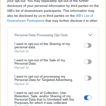
your opt-out. You may separately opt-out of the further
saransto convintii del tutto, gli operatori
disclosure of your personal information by third parties on the
turistici e i proprietari d’alberghi
IAB’s list of downstream participants. This information may
sperano ma il controllo dovra essere
also be disclosed by us to third parties on the
IAB’s List of
Downstream Participants
that may further disclose it to other
continuoo,perche non bastano annunci
third parties.
servono verifiche e collaborazionee
reali.
Personal Data Processing Opt Outs
I want to opt-out of the Sharing of my
personal data.
Opted In
I want to opt-out of the Sale of my
Personal Data.
Lascia un commento
Opted In
Il tuo indirizzo email non sarà pubblicato.
I campi
I want to opt-out of processing my
Personal Data for Targeted Advertising.
obbligatori sono contrassegnati
*
Opted In
Commento
*
I want to opt-out of Collection, Use,
Retention, Sale, and/or Sharing of my
Personal Data that Is Unrelated with the
Purposes for which it was collected.