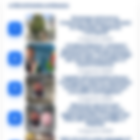
🔥 Più letti della settimana
Dramma ad Acerra,
Francesco Pio muore a 19 anni
1
in ospedale: disposta
l’autopsia
4 Agosto 2026
«Ci disarmiamo»: cellulari
spenti come i narcos ed euro
contati in auto. Tutti i dettagli
2
del mercimonio politico a
Castel Volturno
5 Agosto 2026
Il giallo di Costantino Russo
tra segreti, rimorsi e domande
3
senza risposta: perché non
era video sorvegliato?
5 Agosto 2026
Morto in carcere per
Costantino Russo: si era
appena pentito. E’ il figlio del
4
boss dei Casalesi Peppe o’
Padrino
4 Agosto 2026
Blitz di notte sulla spiaggia di