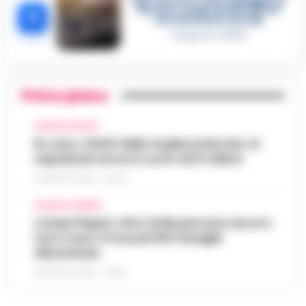
Nerano: sequestrati i tavoli
5
nel ristorante dei Vip
8 Agosto 2026
Primo piano
CRONACA NAPOLI
Rc Auto, il bluff delle targhe polacche: ai
napoletani arriva il conto da 5 milioni
9 AGOSTO 2026 - 06:20
CRONACA FLEGREA
Campi Flegrei, oltre 2mila persone ancora
fuori casa: a Pozzuoli 813 famiglie
allontanate
8 AGOSTO 2026 - 22:56