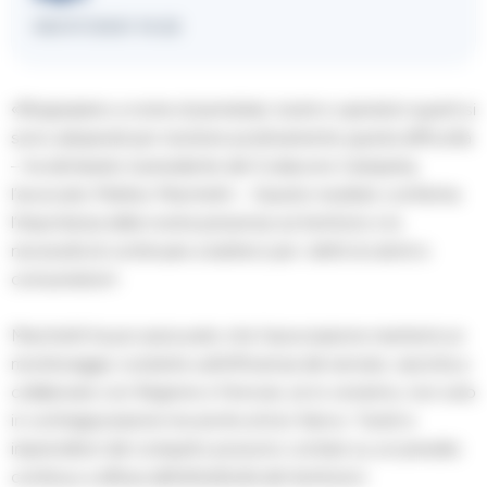
08/07/2021 10:22
«Ringraziamo a nome di pendolari, turisti e operatori quanti si
sono adoperati per risolvere positivamente questa difficoltà
– ha dichiarato il presidente del Codacons Campania,
l’avvocato Matteo Marchetti –. Questo risultato conferma
l’importanza della nostra presenza sul territorio e la
necessità di continuare a batterci per i diritti di utenti e
consumatori».
Marchetti ha poi assicurato che l’associazione manterrà un
monitoraggio costante sull’efficienza del servizio, «pronta a
collaborare con Regione e Ferrovie, se lo vorranno, non solo
in contrapposizione ma anche al loro fianco. Turisti e
imprenditori del comparto possono contare su un presidio
continuo a difesa dell’attrattività del territorio».