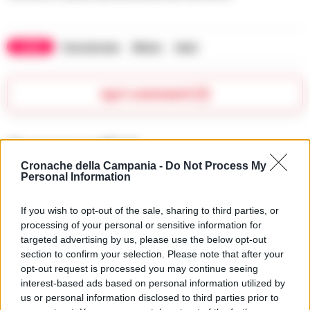
TAGS
Frecciarossa
Milano
Sapri
Apri commenti (1)
Commenti
(1)
Cronache della Campania -
Do Not Process My
Personal Information
Ferri Timothy
ha detto:
If you wish to opt-out of the sale, sharing to third parties, or
processing of your personal or sensitive information for
12 Giugno 2026 - 16:55 alle 16:55
targeted advertising by us, please use the below opt-out
section to confirm your selection. Please note that after your
Finalmenteil Frecciarossa9515 è statto
opt-out request is processed you may continue seeing
ripristinato ma resto scettico; i
interest-based ads based on personal information utilized by
pendolarierano fiduciosi ma molti non
us or personal information disclosed to third parties prior to