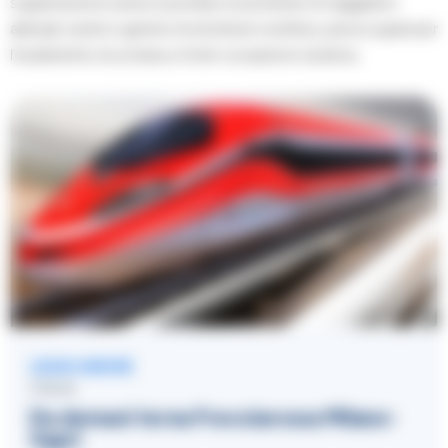
soppressione aveva suscitato le proteste di viaggiatori
abituali, turisti e gestori di strutture ricettive, preoccupati per
l’isolamento di un’area a forte vocazione turistica.
LEGGI ANCHE
ITALIA
Da domani torna Frecciarossa Milano-
Sapri