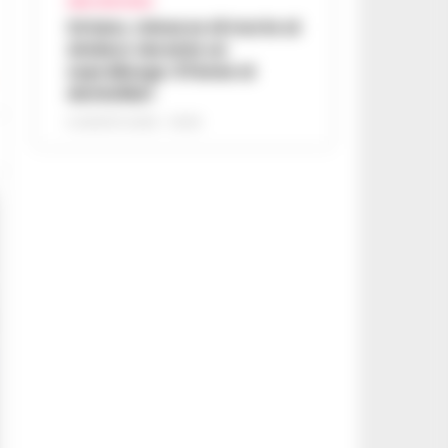
AREA VESUVIANA
Striano, minacce di morte al
sindaco durante un
sopralluogo: 67enne ai
domiciliari
6 AGOSTO 2026 - 09:43