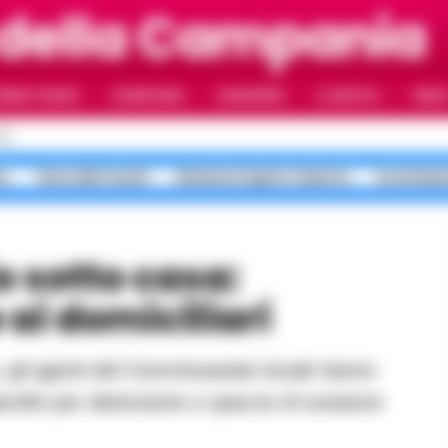
 della Campania
RIMO PIANO
CAMPANIA
CAMORRA
IL NAPOLI
VIDE
LI
a
Terra dei Fuochi
Sistema Caprio Caserta
Scommess
ai domiciliari
cifici per detenzione e spaccio di sostanze