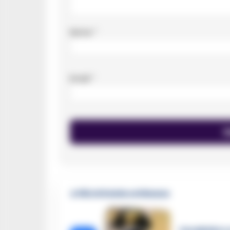
Nome
*
Email
*
🔥 Più letti della settimana