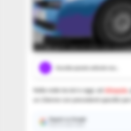
Afragola, spaccio sotto casa: arresta
Ascolta questo articolo ora...
Nella notte tra ieri e oggi, ad
Afragola
,
un 23enne con precedenti specifici pe
Seguici su Google
Ricevi le nostre notizie