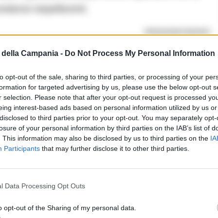
 sostanze stupefacenti.
RIPRODUZIONE RISERVATA
della Campania -
Do Not Process My Personal Information
lizia
Spaccio
to opt-out of the sale, sharing to third parties, or processing of your per
formation for targeted advertising by us, please use the below opt-out s
i commenti (1)
r selection. Please note that after your opt-out request is processed y
eing interest-based ads based on personal information utilized by us or
disclosed to third parties prior to your opt-out. You may separately opt-
losure of your personal information by third parties on the IAB’s list of
. This information may also be disclosed by us to third parties on the
IA
Participants
that may further disclose it to other third parties.
tto:
l Data Processing Opt Outs
o opt-out of the Sharing of my personal data.
etto la notizia, pare che un 23 enne sia stat