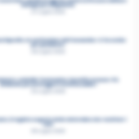
asertano suicida in Liguria: anche la Procura militare
indaga per istigazione
27 Luglio 2026
a Esposito, la confessione dell’assassino: «L’ho ucciso
per punizione»
26 Luglio 2026
mmare, omicidio Tommasino, il pentito accusa: «Fu
eliminato per proteggere un intoccabile»
24 Luglio 2026
e, il registro segreto delle determine che «nutriva» i
clan
28 Luglio 2026