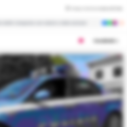
Tempo di lettura
meno di 1
min
ie dalla Campania con notizie e video esclusivi
Condividi