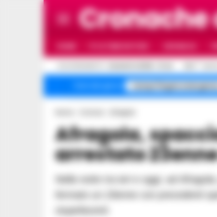
Cronache
HOME
ULTIME NOTIZIE
CRONACA
P
C
AGGIORNAMENTO :
6 AGOSTO 2026 - 21:44
26.5
NAPO
Campi Flegrei emergenz
Temi del giorno
Home
Comuni
Afragola
Afragola, spaccio sotto casa:
arrestato 23enne 
Nella notte tra ieri e oggi, ad Afragola, gli agenti del Commissariato locale hanno
fermato un 23enne con precedenti spe
stupefacenti.