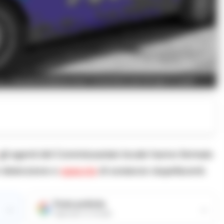
to 23enne ai domiciliari sorpreso con droga e soldi
 gli agenti del Commissariato locale hanno fermato
r detenzione e
spaccio
di sostanze stupefacenti.
Fonte preferita
→
→
Aggiungici su Google