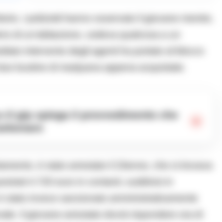
itorio, i poliziotti hanno osservato il giovane mentre,
ferro di un’abitazione, cedeva qualcosa a un
iato intervento degli agenti ha portato al blocco
 due bustine di marijuana appena acquistate.
Carbonaro
mento, è stato arrestato il 23enne, che si trovava
uestrati 4.720 euro in contanti, suddivisi in
e è stato invece sanzionato amministrativamente
le. Il giovane arrestato dovrà rispondere ora di