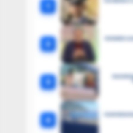
Carabiniere c
1
Omicidio Luc
2
Castella
3
Castellammar
4