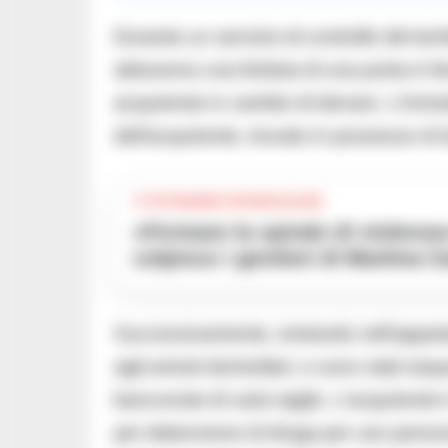
Durante un servizio di controllo del terr
attraverso una feritoia di una porta in 
acquirente in cambio di denaro. L’immed
dell’acquirente, trovato in possesso di
TI POTREBBE INTERESSARE
«Fermare la spirale di violenza»:il gip spiega il provvedimento che
colpisce i genitori di Martina 
Successivamente, entrando nell’apparta
agli arresti domiciliari, e sono stati seq
banconote di vario taglio. L’acquirent
per detenzione di droga per uso persona