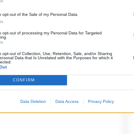
In
 un acquirent e ; la polizia e intervenut a
a piu complicat a e da chiarir e , speriamo
o opt-out of the Sale of my Personal Data.
e senza frett a.
In
to opt-out of processing my Personal Data for Targeted
ing.
In
o opt-out of Collection, Use, Retention, Sale, and/or Sharing
o
ersonal Data that Is Unrelated with the Purposes for which it
lected.
Out
ampi obbligatori sono contrassegnati
*
CONFIRM
Data Deletion
Data Access
Privacy Policy