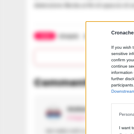
detenzione illecita ai fini di spaccio di
Cronache 
TAGS
Afragola
Arresti domiciliari
Po
If you wish 
sensitive in
Apr
confirm you
continue se
information 
Commenti
further disc
(1)
participants
Downstream 
Giuliani Filomena
ha de
Persona
12 Giugno 2026 - 22:50 alle 22:50
I want t
Ieri nella nott e ad Afragol a ho l