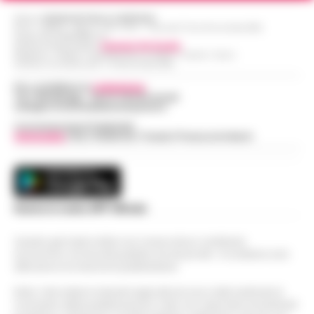
Editore
CRONACHE DELLA CAMPANIA
R.O.C.: 030531 - Reg. N. 1301/ 2016 - Tribunale Torre Annunziata (NA)
Partita IVA IT08642881216
Direttore Responsabile:
Giuseppe Del Gaudio
Redazioni : Scafati / Castellammare di Stabia / Caserta / Sarno
Indirizzo Via Sardoncelli 115 Boscoreale (NA)
Per contattare la
redazione
:
Tel / Whatsapp : 334.12.78.004 email:
web@cronachedellacampania.it
Concessionaria Pubblicità
Vivimedia
| Sky | Addendo | Teads | Presscommtech
Scarica la nostra APP Ufficiale
Questo giornale inoltre non riceve alcun contributo
economico né da enti pubblici né da privati . Si sostiene solo
attraverso le inserzioni pubblicitarie.
Nota: I link esterni indicati negli articoli sono stati verificati al
momento della pubblicazione. Il sito non risponde di eventuali