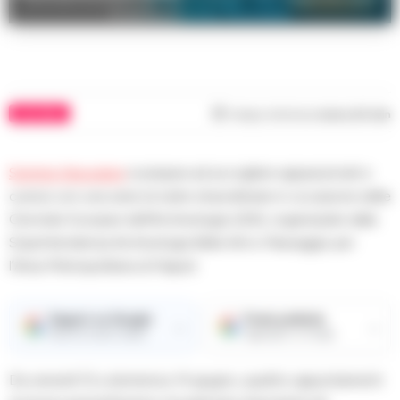
le porte a Somma Vesuviana
CULTURA
Tempo di lettura
meno di 1
min
Somma Vesuviana
si prepara ad accogliere appassionati e
curiosi con una serie di visite straordinarie in occasione delle
Giornate Europee dell’Archeologia (JEA), organizzate dalla
Soprintendenza Archeologia Belle Arti e Paesaggio per
l’Area Metropolitana di Napoli.
Seguici su Google
Fonte preferita
→
→
Ricevi le nostre notizie
Aggiungici su Google
Da venerdì 12 a domenica 14 giugno, quattro appuntamenti