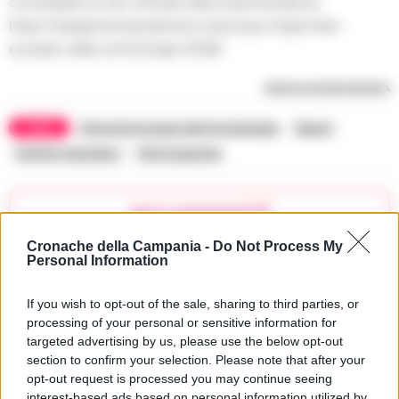
consultabili sul sito ufficiale della Soprintendenza:
https://sabapmetropolitanana.cultura.gov.it/giornate-
europee-della-archeologia-2026/.
RIPRODUZIONE RISERVATA
TAGS
Giornate Europee dell'Archeologia
Napoli
Somma vesuviana
Villa Augustea
Apri commenti (1)
Cronache della Campania -
Do Not Process My
Personal Information
Commenti
(1)
If you wish to opt-out of the sale, sharing to third parties, or
processing of your personal or sensitive information for
targeted advertising by us, please use the below opt-out
Fguerra
ha detto:
section to confirm your selection. Please note that after your
opt-out request is processed you may continue seeing
12 Giugno 2026 - 13:51 alle 13:51
interest-based ads based on personal information utilized by