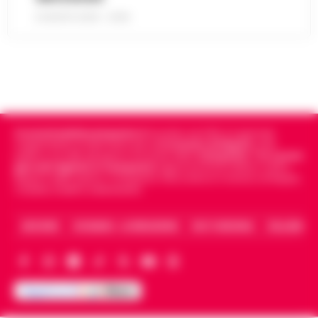
8 AGOSTO 2026 - 22:56
Cronachedellacampania.it
fondato nel 2015, è il giornale
indipendente di riferimento per le
Cronache di Napoli
, sulla
politica, sui fatti del giorno e le storie della
Campania
.
Tra i primi
giornali digitali in Campania
segue anche le notizie il calcio
Napoli e dello sport in Campania. Racconta la Cronaca di Napoli,
Caserta, Avellino e Benevento.
ARCHIVIO
CHI SIAMO – LA REDAZIONE
FACT CHECKING
COLLABORA