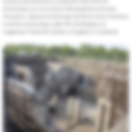
esclusivi permetteranno di esplorare importanti siti
archeologici, tra cui la storica Villa Augustea di Somma
Vesuviana, i Depositi archeologici del Rione Terra a Pozzuoli,
il cantiere archeologico della TAV ad Afragola e la
suggestiva Tomba del Cerbero a Giugliano in Campania.