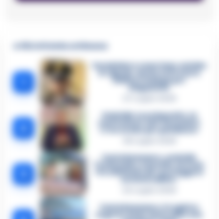
🔥 Più letti della settimana
Carabiniere casertano suicida
in Liguria: anche la Procura
1
militare indaga per
istigazione
27 Luglio 2026
Omicidio Luca Esposito, la
confessione dell’assassino:
2
«L’ho ucciso per punizione»
26 Luglio 2026
Castellammare, omicidio
Tommasino, il pentito accusa:
3
«Fu eliminato per proteggere
un intoccabile»
24 Luglio 2026
Castellammare, il registro
segreto delle determine che