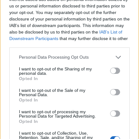
us or personal information disclosed to third parties prior to
Sono curioso di partecipare ma ho
your opt-out. You may separately opt-out of the further
notato che le info sul sito son poche e
disclosure of your personal information by third parties on the
IAB’s list of downstream participants. This information may
le orari scritti non era chiar i; le visita
also be disclosed by us to third parties on the
IAB’s List of
alla Villa Augustea sembra 1 ottima
Downstream Participants
that may further disclose it to other
opportunita ma i turni sembra non
third parties.
esser coordina, la segnaletica e la
Personal Data Processing Opt Outs
cominicazione semba incerta e il
I want to opt-out of the Sharing of my
pubblico potra avre difficolta.
personal data.
Opted In
I want to opt-out of the Sale of my
Personal Data.
Opted In
Lascia un commento
I want to opt-out of processing my
Personal Data for Targeted Advertising.
Opted In
Il tuo indirizzo email non sarà pubblicato.
I campi
obbligatori sono contrassegnati
*
I want to opt-out of Collection, Use,
Retention, Sale, and/or Sharing of my