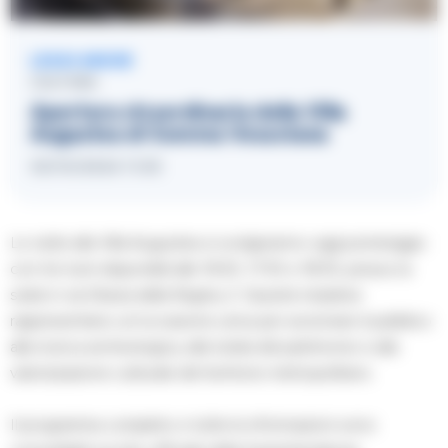
LEGGI ANCHE
CULTURA
Apertura straordinaria della Villa
Augustea di Somma Vesuviana
03/10/2024 11:30
Le visite alla Villa Augustea si svolgeranno oggi pomeriggio
con tre turni disponibili alle 16:30, 17:30 e 18:30, presso la
sede in via Starza della Regina, 2. Queste iniziative
rappresentano un’occasione unica per avvicinare il pubblico
alla ricerca archeologica, alla tutela del patrimonio e alla
valorizzazione culturale del territorio metropolitano.
Il programma completo e tutte le informazioni sono