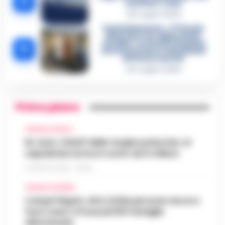
4
«nutriva» i clan
28 Luglio 2026
Castellammare, «Ti faccio
diventare la regina delle
vendite»: le intercettazioni
5
che incastrano i fedelissimi
del boss Carolei
24 Luglio 2026
Primo piano
CRONACA NAPOLI
Rc Auto, il bluff delle targhe polacche: ai
napoletani arriva il conto da 5 milioni
9 AGOSTO 2026 - 06:20
CRONACA FLEGREA
Campi Flegrei, oltre 2mila persone ancora
fuori casa: a Pozzuoli 813 famiglie
allontanate