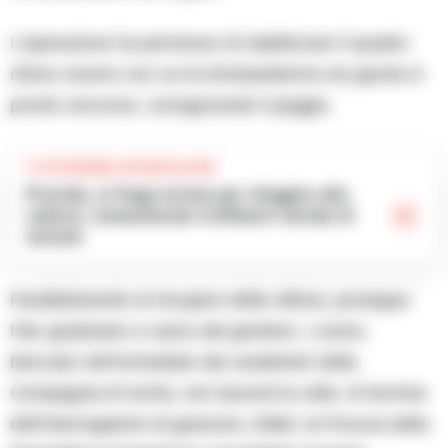
L’operazione ha permesso di stabilizzare il quadro
clinico severo con cui la trentasettenne era giunta in
pronto soccorso, scongiurando il peggio.
TI POTREBBE INTERESSARE
Procida, si finge turista per sfuggire alla
cattura: smascherato truffatore seriale di
anziani
Parallelamente al recupero della vittima, prosegue
l’iter giudiziario a carico del genitore. L’uomo,
bloccato nell’immediato dai carabinieri della
Compagnia di Ischia, non lascerà la cella. Al termine
dell’interrogatorio di garanzia, infatti, la Procura della