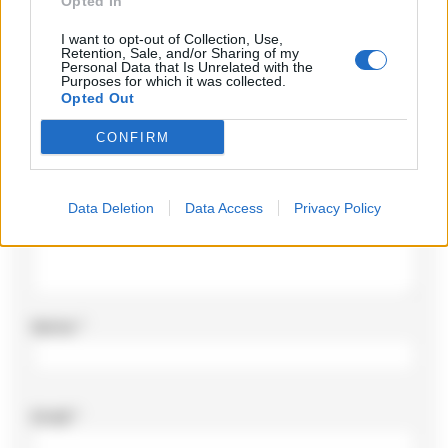
Lascia un commento
Opted In
I want to opt-out of Collection, Use,
Il tuo indirizzo email non sarà pubblicato.
I campi
Retention, Sale, and/or Sharing of my
obbligatori sono contrassegnati
*
Personal Data that Is Unrelated with the
Purposes for which it was collected.
Opted Out
Commento
*
CONFIRM
Data Deletion
Data Access
Privacy Policy
Nome
*
Email
*