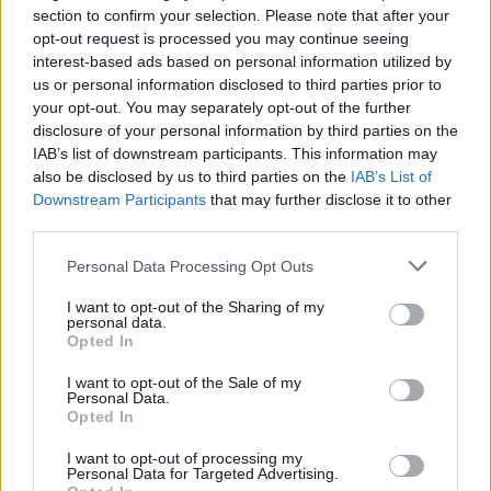
section to confirm your selection. Please note that after your
Costantini Piero
ha detto:
opt-out request is processed you may continue seeing
8 Giugno 2026 - 16:50 alle 16:50
interest-based ads based on personal information utilized by
us or personal information disclosed to third parties prior to
Menomale la donna è statadimessa
your opt-out. You may separately opt-out of the further
disclosure of your personal information by third parties on the
stamani, ma la vicenda restano grave
IAB’s list of downstream participants. This information may
e complicata. I medici ha fatto un
also be disclosed by us to third parties on the
IAB’s List of
intervento urgento e delicato, però il
Downstream Participants
that may further disclose it to other
third parties.
padre no lasciarà la cella, e la giustizia
deve fare il suo corso, senza facili
Personal Data Processing Opt Outs
giudizii o rumor. Sperammo che il
I want to opt-out of the Sharing of my
recupero continua, e che la vittima
personal data.
Opted In
trovano supporto medico e psicologic.
I want to opt-out of the Sale of my
Personal Data.
Opted In
I want to opt-out of processing my
Personal Data for Targeted Advertising.