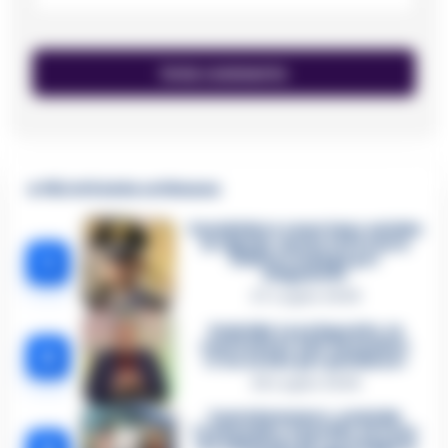
🔥 Più letti della settimana
Carabiniere casertano suicida
in Liguria: anche la Procura
1
militare indaga per
istigazione
27 Luglio 2026
Omicidio Luca Esposito, la
confessione dell’assassino:
2
«L’ho ucciso per punizione»
26 Luglio 2026
Castellammare, omicidio
Tommasino, il pentito accusa:
«Fu eliminato per proteggere