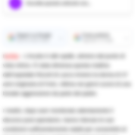
Ascolta questo articolo ora...
Seguici su Google
Fonte preferita
→
→
Ricevi le nostre notizie
Aggiungici su Google
I
schia
– L’incubo è alle spalle, almeno dal punto di
vista clinico. È stata dimessa questa mattina
dall’ospedale Rizzoli di Lacco Ameno la donna di 37
anni originaria di Forio, vittima nei giorni scorsi di una
brutale aggressione da parte del padre.
I medici, dopo aver monitorato attentamente il
decorso post-operatorio, hanno ritenuto le sue
condizioni sufficientemente stabili per consentirle di