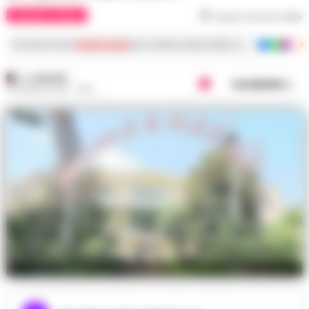
CRONACA FLEGREA
Tempo di lettura
1
min
Iscriviti ai nostri
canali social
per le ultime notizie dalla Campania con notizi
A. CARLINO
Condividi
8 GIUGNO 2026 - 14:51
Nella foto l'ospedale Rizzoli di Ischia