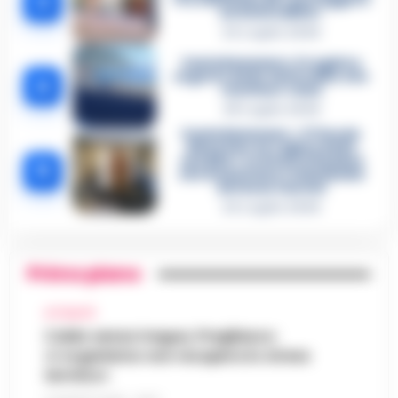
3
un intoccabile»
24 Luglio 2026
Castellammare, il registro
segreto delle determine che
4
«nutriva» i clan
28 Luglio 2026
Castellammare, «Ti faccio
diventare la regina delle
vendite»: le intercettazioni
5
che incastrano i fedelissimi
del boss Carolei
24 Luglio 2026
Primo piano
ATTUALITÀ
Caldo senza tregua, Pregliasco:
«L’organismo non recupera lo stress
termico»