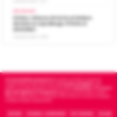
6 AGOSTO 2026 - 10:57
AREA VESUVIANA
Striano, minacce di morte al sindaco
durante un sopralluogo: 67enne ai
domiciliari
6 AGOSTO 2026 - 09:43
Cronachedellacampania.it
fondato nel 2015, è il giornale
indipendente di riferimento per le
Cronache di Napoli
, sulla
politica, sui fatti del giorno e le storie della
Campania
.
Tra i primi
giornali digitali in Campania
segue anche le notizie il calcio
Napoli e dello sport in Campania. Racconta la Cronaca di Napoli,
Caserta, Avellino e Benevento.
ARCHIVIO
CHI SIAMO – LA REDAZIONE
FACT CHECKING
COLLABORA