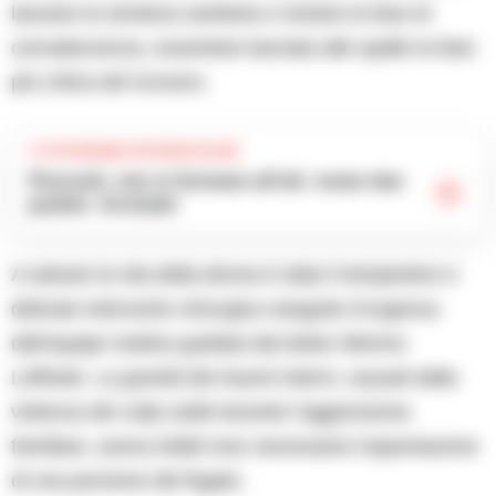
lasciare la struttura sanitaria e iniziare la fase di
convalescenza, essendosi lasciata alle spalle la fase
più critica del ricovero.
TI POTREBBE INTERESSARE
Pozzuoli, non si fermano all’alt: erano due
pusher. Arrestati
A salvare la vita della donna è stato il tempestivo e
delicato intervento chirurgico eseguito d’urgenza
dall’equipe medica guidata dal dottor Mimmo
Loffredo. La gravità dei traumi interni, causati dalla
violenza dei colpi subiti durante l’aggressione
familiare, aveva infatti reso necessaria l’asportazione
di una porzione del fegato.