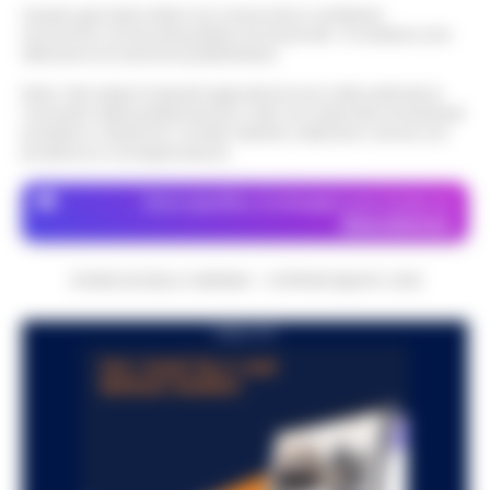
Questo giornale inoltre non riceve alcun contributo
economico né da enti pubblici né da privati . Si sostiene solo
attraverso le inserzioni pubblicitarie.
Nota: I link esterni indicati negli articoli sono stati verificati al
momento della pubblicazione. Il sito non risponde di eventuali
problemi o disservizi: si invita l’utente a utilizzare i servizi con
prudenza e consapevolezza.
Dove specifico, le immagini sono fornite da
Depositphotos
CRONACHE DELLA CAMPANIA - COPYRIGHT@2014-2026
PUBBLICITA