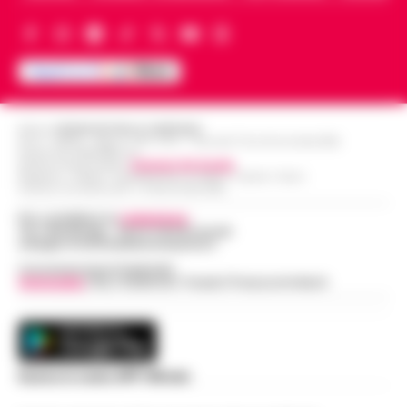
Editore
CRONACHE DELLA CAMPANIA
R.O.C.: 030531 - Reg. N. 1301/ 2016 - Tribunale Torre Annunziata (NA)
Partita IVA IT08642881216
Direttore Responsabile:
Giuseppe Del Gaudio
Redazioni : Scafati / Castellammare di Stabia / Caserta / Sarno
Indirizzo Via Sardoncelli 115 Boscoreale (NA)
Per contattare la
redazione
:
Tel / Whatsapp : 334.12.78.004 email:
web@cronachedellacampania.it
Concessionaria Pubblicità
Vivimedia
| Sky | Addendo | Teads | Presscommtech
Scarica la nostra APP Ufficiale