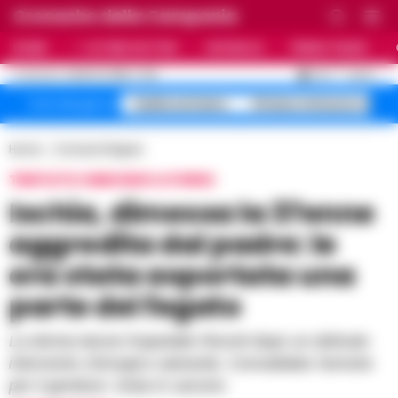
Cronache della Campania
HOME
ULTIME NOTIZIE
CRONACA
PRIMO PIANO
C
30.3
NAPOLI
6 AGOSTO 2026 - 11:23
AGGIORNAMENTO :
Caldo estremo
Striano minacce sinda
Temi del giorno
Home
Cronaca Flegrea
TENTATO OMICIDIO A FORIO
Ischia, dimessa la 37enne
aggredita dal padre: le
era stata asportata una
parte del fegato
La donna lascia l'ospedale Rizzoli dopo un delicato
intervento chirurgico salvavita. Convalidato l'arresto
per il genitore: resta in carcere.