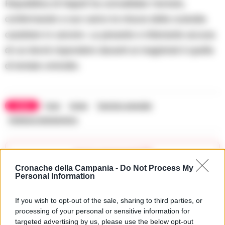
Repubblica di Napoli ha convalidato l’arresto,
confermando a suo carico la misura della custodia
cautelare in carcere. La pesante e infamante accusa
di cui dovrà rispondere davanti ai magistrati è quella
di tentato omicidio.
TAGS
Forio
Schia
Tentato omicidio
Violenza domenstica
Apri commenti (1)
Cronache della Campania -
Do Not Process My
Personal Information
Commenti
(1)
If you wish to opt-out of the sale, sharing to third parties, or
processing of your personal or sensitive information for
targeted advertising by us, please use the below opt-out