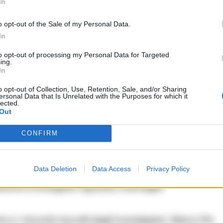
l’abitacolo.
In
o opt-out of the Sale of my Personal Data.
In
to opt-out of processing my Personal Data for Targeted
o e indagini della DDA
ing.
In
o opt-out of Collection, Use, Retention, Sale, and/or Sharing
ersonal Data that Is Unrelated with the Purposes for which it
 Pio Salomone, che sedeva sul sedile posteriore
lected.
Out
ospedale dagli amici, il giovane morì poche ore
riportate.
CONFIRM
o
Data Deletion
Data Access
Privacy Policy
enti investigativi riguarda il bersaglio
 i riscontri raccolti dagli investigatori, Marco Pio