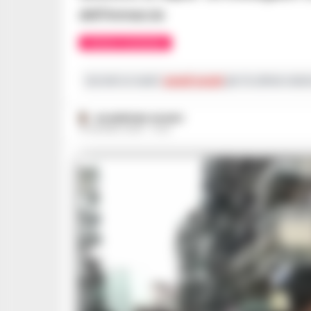
dell'Arenaccia
CRONACA GIUDIZIARIA
Iscriviti ai nostri
canali social
per le ultime notiz
GIUSEPPE DEL GAUDIO
15 GIUGNO 2026 - 21:22