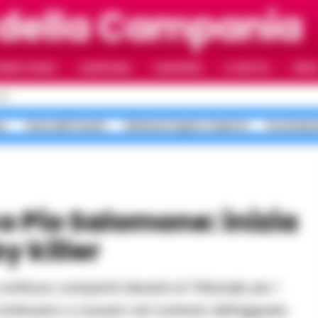
 della Campania
RIMO PIANO
CAMPANIA
CAMORRA
IL NAPOLI
VIDE
LI
a
Terra dei Fuochi
Sistema Caprio Caserta
Scommess
y killer
 continuano a scavare nel contesto dell'agguato