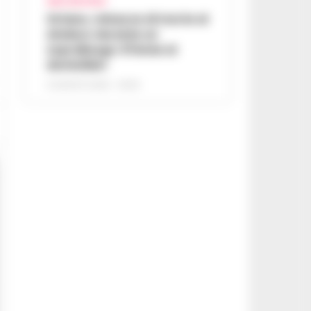
AREA VESUVIANA
Striano, minacce di morte al
sindaco durante un
sopralluogo: 67enne ai
domiciliari
6 AGOSTO 2026 - 09:43