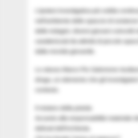
L’ipotesi investigativa più solida continua
nell’ambiente dello spaccio di sostan
delle indagini, diversi giovani coinvolti
caratterizzati da attività di piccolo spac
dalla movida giovanile.
Lo stesso Marco Pio Salomone risultava 
droga, un elemento che gli investigatori
contesto.
Il mistero della pistola
Accanto alla responsabilità materiale d
delicati dell’inchiesta.