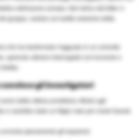
tivo dell’azione armata. Nel mirino del killer ci
el gruppo, seduto sul sedile anteriore della
oria che ha trasformato l’agguato in un omicidio
o, aprendo ulteriori interrogativi sul movente e
delitto.
convince gli investigatori
amici della vittima avrebbero riferito agli
ia ci sarebbe stato un litigio nato per motivi banali,
convinto pienamente gli inquirenti.