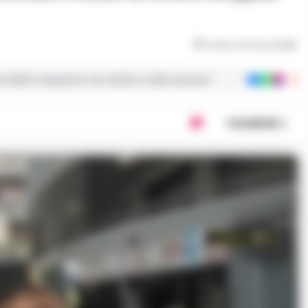
Tempo di lettura
3
min
ie dalla Campania con notizie e video esclusivi
Condividi