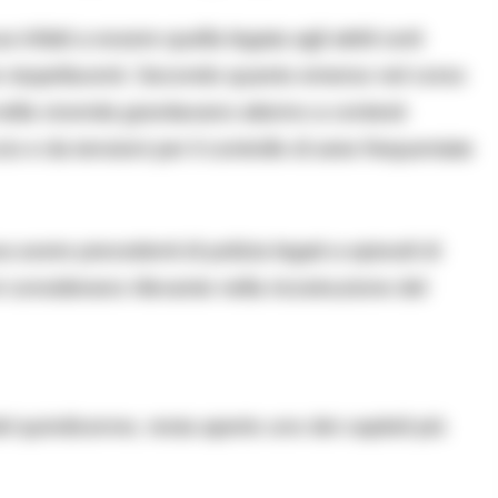
 infatti a essere quella legata agli attriti sorti
ze stupefacenti. Secondo quanto emerso nel corso
 nella vicenda gravitavano attorno a contesti
cio e da tensioni per il controllo di aree frequentate
avere precedenti di polizia legati a episodi di
 considerano rilevante nella ricostruzione del
el quindicenne, resta aperto uno dei capitoli più