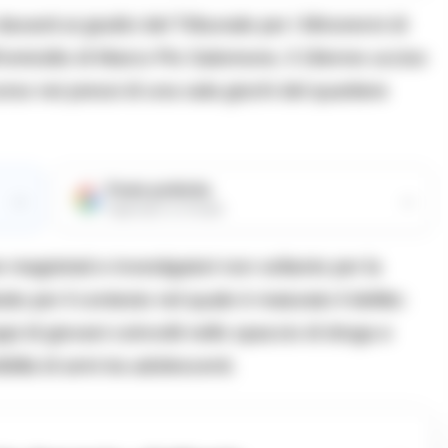
vanti ai giudici del Tribunale per i Minorenni di
l’omicidio di Marco Pio Salomone, il 19enne ucciso
orso nei pressi di una sala giochi del quartiere
Fonte preferita
→
→
Aggiungici su Google
magistrati e investigatori non soltanto per la
o per il contesto nel quale è maturato il delitto:
pi di giovani coinvolti nello spaccio di droga e
lità di armi tra adolescenti.