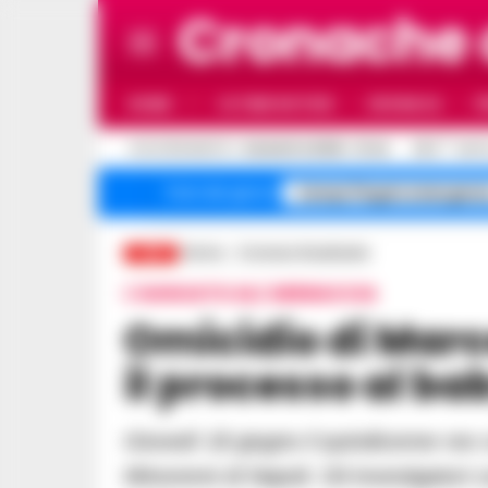
Cronache
HOME
ULTIME NOTIZIE
CRONACA
P
C
AGGIORNAMENTO :
6 AGOSTO 2026 - 21:44
26.3
NAPO
Campi Flegrei emergenz
Temi del giorno
Home
Cronaca Giudiziaria
LIVE
L'AGGUATO ALL'ARENACCIA
Omicidio di Marco Pio Salomone: inizia
il processo al bab
Giovedì 18 giugno il quindicenne reo confesso comparirà davanti al Tribunale per i
Minorenni di Napoli. Gli investigatori