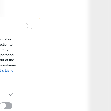
sonal or
ection to
ou may
 personal
out of the
 downstream
B’s List of