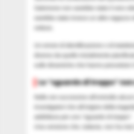
Salomone non sarebbe stato il vero obiet
sarebbe stato invece un altro ragazzo d
vettura.
Un errore di identificazione o di traiett
diverso da quello inizialmente pianificat
sulle dinamiche che hanno preceduto il 
Lo “sguardo di troppo” non 
Nelle ore successive all’omicidio alcuni 
investigatori che all’origine della traged
addirittura per uno “sguardo di troppo”.
Una versione che, tuttavia, non ha mai 