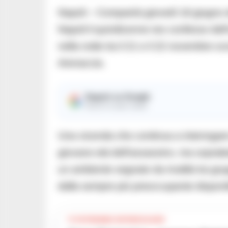
Napoli – Comparirà giovedì 18 giugno da
Napoli il quindicenne reo confesso del
nella notte tra il 21 e il 22 novembre sc
Arenaccia.
Seguici su Google
Ricevi le nostre notizie
Una vicenda che continua a interrogare 
giovane età dell’assassino, ma soprattutt
un ambiente segnato da rivalità tra grup
dalla sempre più preoccupante disponibi
TI POTREBBE INTERESSARE