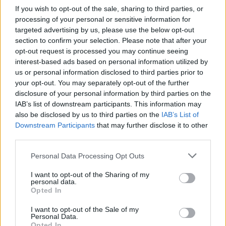
If you wish to opt-out of the sale, sharing to third parties, or
web) per l’eventuale ed ulteriore
processing of your personal or sensitive information for
programmazione”.
targeted advertising by us, please use the below opt-out
section to confirm your selection. Please note that after your
opt-out request is processed you may continue seeing
“Chi volesse aderire può indirizzare la Sua
interest-based ads based on personal information utilized by
disponibilità, in modo totalmente gratuito e
us or personal information disclosed to third parties prior to
your opt-out. You may separately opt-out of the further
senza alcun onere per la Civica
disclosure of your personal information by third parties on the
Amministrazione, ed il link con il relativo
IAB’s list of downstream participants. This information may
also be disclosed by us to third parties on the
IAB’s List of
audiovisivo all’indirizzo
Downstream Participants
that may further disclose it to other
asscultura@comune.salerno.it entro martedì
third parties.
28 aprile. Il link deve contenere oltre che il
Personal Data Processing Opt Outs
contenuto audiovisivo anche una sintetica
I want to opt-out of the Sharing of my
presentazione del prodotto proposto”.
personal data.
Opted In
I want to opt-out of the Sale of my
TI POTREBBE INTERESSARE
Personal Data.
Opted In