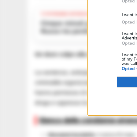
Opted 
TI POTREBBE INTERESSARE
I want t
Opted 
Cinque minuti prima del buio: il mistero della morte di Costantino
Russo tra pentimento interrott
I want 
Advertis
Opted 
Un duro colpo alla criminalità organ
I want t
of my P
was col
Opted 
La sentenza, anticipa oggi dal Il Roma 
criminalità organizzata dell’hinterland 
hanno permesso di smantellare un’organi
droga e oppresso la comunità di
Brusc
Elenco delle condanne emes
Giovanni Accietto
: 4 anni e 10 mesi