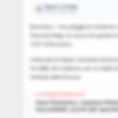
Seguici su Google
Ricevi le nostre notizie
Brusciano – Una pioggia di condanne si è 
Piacente-Rega, la cosca che gestiva il 
“219” di Brusciano.
Il tribunale di Napoli, al termine del p
ha inflitto 38 condanne, per un totale d
richieste della Procura.
TI POTREBBE INTERESSARE
Caso Domenico, mamma Patrizia denuncia: «Cattiverie
inaccettabili, pronti alle querel