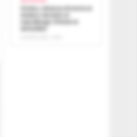
AREA VESUVIANA
Striano, minacce di morte al
sindaco durante un
sopralluogo: 67enne ai
domiciliari
6 AGOSTO 2026 - 09:43