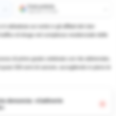
Fonte preferita
→
→
Aggiungici su Google
abbattuta sui vertici e gli affiliati del clan
traffico di droga nel complesso residenziale delle
rocesso di primo grado celebrato con rito abbreviato,
i quasi 350 anni di carcere, accogliendo in pieno le
e»