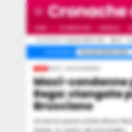
Cronache
HOME
ULTIME NOTIZIE
CRONACA
P
C
AGGIORNAMENTO :
6 AGOSTO 2026 - 18:19
33.1
NA
Pozzuoli sfollati rischio
Temi del giorno
Home
Cronaca Giudiziaria
LIVE
Maxi-condanne per il clan Piacente-
Rega: stangata pe
Brusciano
24 anni di carcere al boss Bruno Piacente e 18 anni e 6 mesi alla moglie Tiziana De
Donato, la "zarina" del narcotraffico