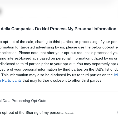
o
ato, moglie del boss Bruno Piacente, già
della Campania -
Do Not Process My Personal Information
nti, aveva assunto il controllo dell’organizzazione,
i spaccio delle “219”, considerata una delle più
to opt-out of the sale, sharing to third parties, or processing of your per
formation for targeted advertising by us, please use the below opt-out s
i del clan era stimato in centinaia di migliaia di
r selection. Please note that after your opt-out request is processed y
capillare e ben strutturata.
eing interest-based ads based on personal information utilized by us or
disclosed to third parties prior to your opt-out. You may separately opt-
losure of your personal information by third parties on the IAB’s list of
el territorio
. This information may also be disclosed by us to third parties on the
IA
Participants
that may further disclose it to other third parties.
erso un tenore di vita sfarzoso: auto di lusso, ville
ste sontuose e investimenti in attività commerciali
l Data Processing Opt Outs
ato per affermare il controllo sul territorio e
no impedito il libero accesso alle proprie abitazioni.
o opt-out of the Sharing of my personal data.