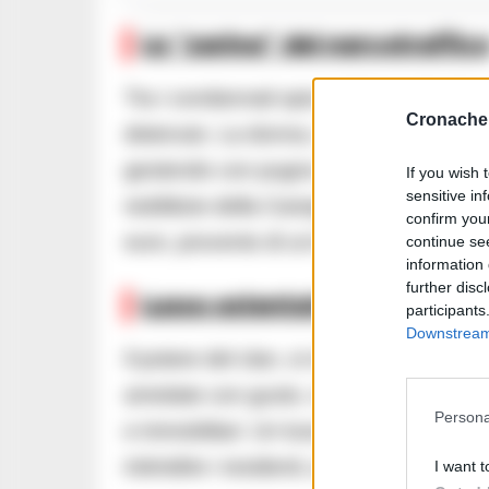
La “zarina” del narcotraffic
Tra i condannati spicca Tiziana De Don
Cronache 
detenuto. La donna, secondo gli inquire
gestendo con pugno di ferro la piazza d
If you wish 
sensitive in
redditizie della Campania. Il giro d’affar
confirm you
euro, provento di un’attività di spaccio 
continue se
information 
further disc
Lusso ostentato e controllo d
participants
Downstream 
Il potere del clan, si manifestava attrav
arredate con gusto, viaggi esclusivi, fe
Persona
e immobiliari. Un lusso ostentato, utilizz
intimidire i residenti, ai quali era persi
I want t