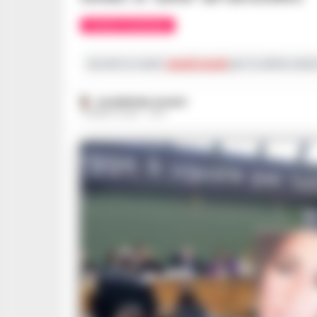
CRONACA GIUDIZIARIA
Iscriviti ai nostri
canali social
per le ultime notiz
GIUSEPPE DEL GAUDIO
11 MARZO 2025 - 14:07