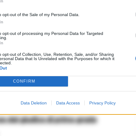
In
o opt-out of the Sale of my Personal Data.
In
o e indagini della DDA
to opt-out of processing my Personal Data for Targeted
ing.
In
izzata
o opt-out of Collection, Use, Retention, Sale, and/or Sharing
ersonal Data that Is Unrelated with the Purposes for which it
lected.
Out
in edicola, rappresenta un duro colpo per la
napoletano. Le indagini, condotte con meticolosità,
CONFIRM
zzazione che, per anni, ha gestito il traffico di
iano
.
Data Deletion
Data Access
Privacy Policy
se dal giudice di primo grado