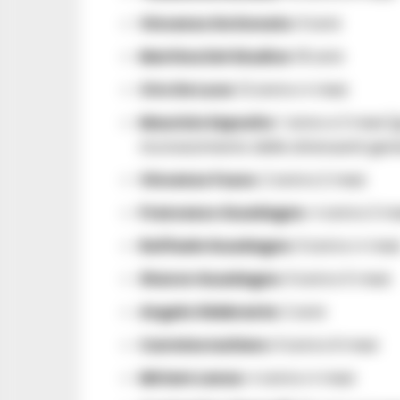
Vincenzo De Donato
: 9 anni
Martina Del Giudice
: 18 anni
Ciro De Luca
: 12 anni e 4 mesi
Maurizio Esposito
: 1 anno e 3 mesi 
riconoscimento delle attenuanti gen
Vincenzo Fusco
: 2 anni e 2 mesi
Francesco Guadagno
: 4 anni e 3 m
Raffaele Guadagno
: 9 anni e 4 mes
Sharon Guadagno
: 9 anni e 5 mesi
Angelo Ildebrante
: 2 anni
Carmine Ischiero
: 9 anni e 9 mesi
Miriam Lanza
: 4 anni e 4 mesi