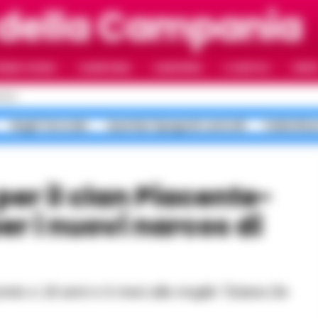
 della Campania
RIMO PIANO
CAMPANIA
CAMORRA
IL NAPOLI
VIDE
POLI
Roghi Terra dei
Quartieri Spagnoli controlli
Faida Rion
r i nuovi narcos di