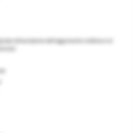
(grazie all’esclusione dell’aggravante mafiosa e al
eriche)
esi
i