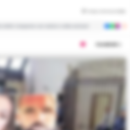
Tempo di lettura
2
min
ie dalla Campania con notizie e video esclusivi
Condividi