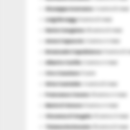
Giuseppe Aversano
: 4 anni e 8 mesi
Luigi Broegg
: 9 anni e 6 mesi
Ilaria Cangiano
: 18 anni e 6 mesi
Anna Capaccio
: 2 anni e 4 mesi
Emanuele Capobianco
: 9 anni e 6 
Alberto Carillo
: 2 anni e 4 mesi
Ciro Casolare
: 5 anni
Siria Castaldo
: 4 anni e 8 mesi
Francesco Cecero
: 19 anni e 4 mesi
Mario D’Amore
: 9 anni e 4 mesi
Vincenzo D’Angelo
: 10 anni e 3 mesi
Tiziana De Donato
: 18 anni e 6 mesi