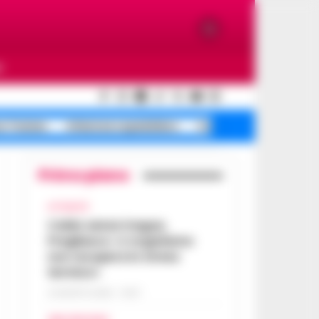
O
e Traiano
Infezione ospedaliera
Campi Flegrei terremot
Primo piano
ATTUALITÀ
Caldo senza tregua,
Pregliasco: «L’organismo
non recupera lo stress
termico»
6 AGOSTO 2026 - 10:57