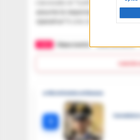
L’avvocato di Turetta,
Giovanni Ca
assume la responsabilità”
dell’omici
riparativa”
è una cosa seria e che Tur
TAGS
Filippo turetta
Giulia cecchettin
Lascia
🔥 Più letti della settimana
Carabiniere
1