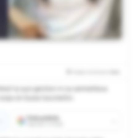
Tempo di lettura
1
min.
ttera” ai suoi genitori in cui ammetteva
 corpo di Giulia Cecchettin.
Fonte preferita
→
→
Aggiungici su Google