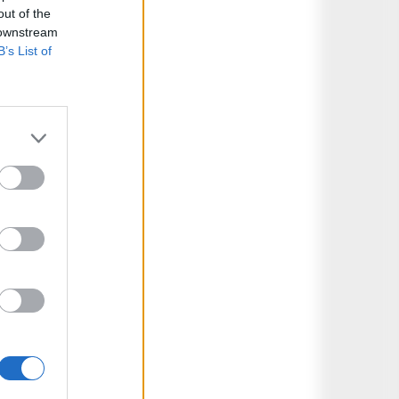
out of the
 downstream
B’s List of