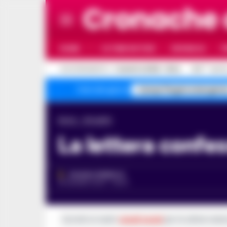
Cronache
HOME
ULTIME NOTIZIE
CRONACA
P
C
AGGIORNAMENTO :
7 AGOSTO 2026 - 19:24
31.8
NAPO
Campi Flegrei emergenz
Temi del giorno
Home
Attualità
La lettera confe
ROSARIA FEDERICO
25 GIUGNO 2024 - 09:03
Iscriviti ai nostri
canali social
per le ultime notiz