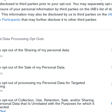
disclosed to third parties prior to your opt-out. You may separately opt-
to, il telefono di Giulia e il suo tablet sono
losure of your personal information by third parties on the IAB’s list of
 Fossò. Il computer di Giulia è stato invece
. This information may also be disclosed by us to third parties on the
IA
Participants
that may further disclose it to other third parties.
iaro per l’omicidio. Ha detto che lui e
l Data Processing Opt Outs
che lui si era arrabbiato. Ha anche detto
o opt-out of the Sharing of my personal data.
hé Giulia voleva lasciarlo.
In
to con la sorella di Giulia”
o opt-out of the Sale of my Personal Data.
In
un buon rapporto con Elena Cecchettin, la
to opt-out of processing my Personal Data for Targeted
era “protettiva” nei confronti di Giulia e che
ing.
In
detto che Elena era gelosa del suo
o opt-out of Collection, Use, Retention, Sale, and/or Sharing
ersonal Data that Is Unrelated with the Purposes for which it
lected.
Out