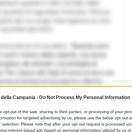
 dell’auto quando è stato fermato dalla
o durante la fuga dopo l’omicidio. Missiva
parte del suo lungo interrogatorio di oltre
1 dicembre del 2023.
veva deciso di suicidarsi.
“Quando sono
in auto c’erano delle coperte, una borsa
iare, dei dolcetti, una bottiglia di
i. Poi c’erano dei fogli di carta ovvero una
rima di tentare di suicidarmi a Berlino.
vole, ho detto dove si trovava il corpo, il
della Campania -
Do Not Process My Personal Information
In auto potrebbe esserci anche un sacchetto
to opt-out of the sale, sharing to third parties, or processing of your per
, il coltello e le sigarette: ho pensato che
formation for targeted advertising by us, please use the below opt-out s
sarebbe stato piu’ facile suicidarmi”.
r selection. Please note that after your opt-out request is processed y
eing interest-based ads based on personal information utilized by us or