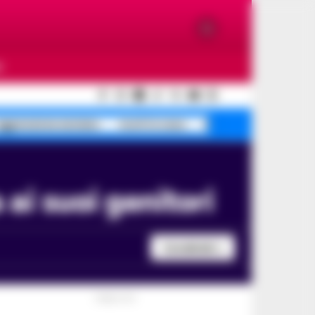
O
ggressione anziano
morti in casa
Scafati pino intrappo
 ai suoi genitori
Condividi
PUBBLICITA