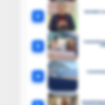
Omicidio Lu
2
Castellamma
3
el
Castellam
4
Castellammar