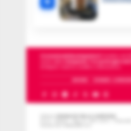
5
le intercetta
Cronachedellacampania.it
fondato nel 201
storie della
Campania
.
Tra i primi giornali
di Napoli, Caserta, Avellino e Benevento.
ARCHIVIO
CHI SIAMO – LA REDAZ
Editore
CRONACHE DELLA CAMPANIA
R.O.C.: 030531 - Reg. N. 1301/ 2016 - Tribuna
Partita IVA IT08642881216