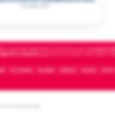
zioni che incastrano i fedelissimi del boss Carolei
24 Luglio 2026
5, è il giornale indipendente di riferimento per le
Cronache di 
 digitali in Campania
segue anche le notizie il calcio Napoli e 
IONE
FACT CHECKING
COLLABORA
PUBBLICITÀ
NOTIFICHE
CONTATT
le Torre Annunziata (NA)