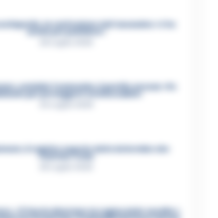
ca Esposito, la confessione dell’assassino: «L’ho
ucciso per punizione»
26 Luglio 2026
re, omicidio Tommasino, il pentito accusa: «Fu
iminato per proteggere un intoccabile»
24 Luglio 2026
mare, il registro segreto delle determine che
«nutriva» i clan
28 Luglio 2026
e, «Ti faccio diventare la regina delle vendite»: