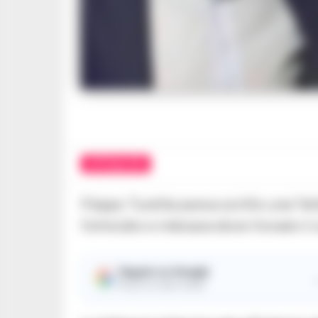
ATTUALITÀ
Filippo Turetta aveva scritto una “le
l’omicidio e indicava dove trovare il
Seguici su Google
Ricevi le nostre notizie