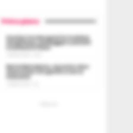
Primo piano
Scontro tra due gozzi in Costiera
Amalfitana, passeggeri costretti
a tuffarsi in mare
7 AGOSTO 2026 - 19:24
Morte Maradona, racconto choc
al processo: Era gonfio e non si
muoveva
7 AGOSTO 2026 - 17:11
PUBBLICITA