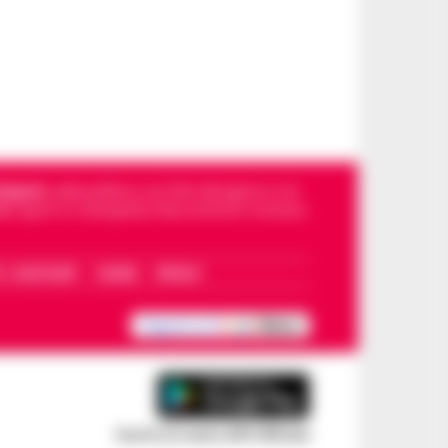
Napoli
, sulla politica, sui fatti del giorno e le
dello sport in Campania. Racconta la Cronaca
I – WHATSAPP
COOKIE
PRIVACY
Scarica la nostra APP Ufficiale