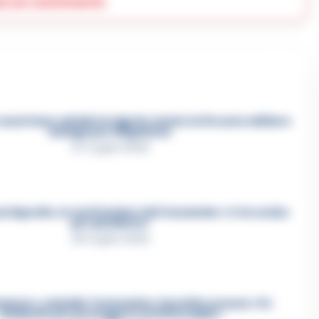
ia un commento
asertano suicida in Liguria: anche la Procura militare
indaga per istigazione
27 Luglio 2026
a Esposito, la confessione dell’assassino: «L’ho ucciso
per punizione»
26 Luglio 2026
mmare, omicidio Tommasino, il pentito accusa: «Fu
eliminato per proteggere un intoccabile»