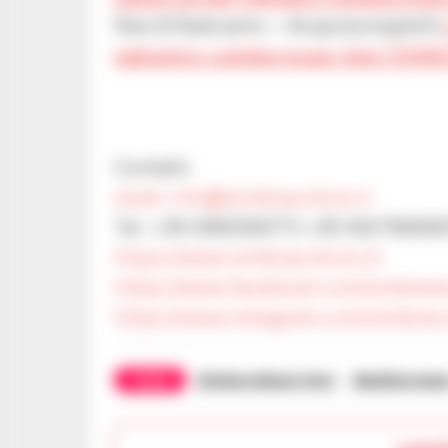
Raiz & Radicanto > Acquista biglietti:
radicanto-i-zimbra-music-fest-11516
Contatti
email: info@izimbraculture.it
Tel. +39 3392558773 +39 342792692
https://www.izimbraculture.it/
https://www.facebook.com/izimbram
https://www.instagram.com/izimbracu
TAGS
IZimbra Music Fest
Mediterrane