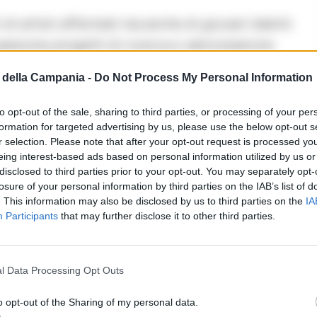
i di artisti affermati ma anche di giovani talenti
passione progetti di ricerca e valorizzazione
della Campania -
Do Not Process My Personal Information
Tesoro di San Gennaro, Raiz&Radicanto.
to opt-out of the sale, sharing to third parties, or processing of your per
i artistici uniti però da un unico filo
formation for targeted advertising by us, please use the below opt-out s
r selection. Please note that after your opt-out request is processed y
à della propria città come partenza per seguire i
eing interest-based ads based on personal information utilized by us or
nazioni di linguaggi e culture.
disclosed to third parties prior to your opt-out. You may separately opt-
losure of your personal information by third parties on the IAB’s list of
ia una mappa sonora ricca di suggestioni che
. This information may also be disclosed by us to third parties on the
IA
lture popolari del sud e del Mediterraneo e della
Participants
that may further disclose it to other third parties.
i cui si vuole esplorare un repertorio meno
derno, slegato dall’immagine cristallizzata di
l Data Processing Opt Outs
o opt-out of the Sharing of my personal data.