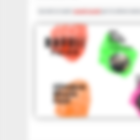
Iscriviti ai nostri
canali social
per le ultime notiz