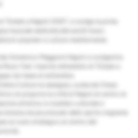
i
di “Estate a Napoli 2020”, si svolge la prima
na musicale dedicata alla world music,
izioni popolari e culture mediterranee.
San Domenico Maggiore Napoli si svolgerà la
Music Fest. Inserita nell’ambito di “Estate a
appe nel mese di settembre.
imbra Culture la rassegna, curata da Chiara
ettivo di proporre la città di Napoli al centro di
azione artistica, lo scambio culturale e
one diversa ma accumunati dallo spirito migrante
e al ruolo strategico al centro del
norità.