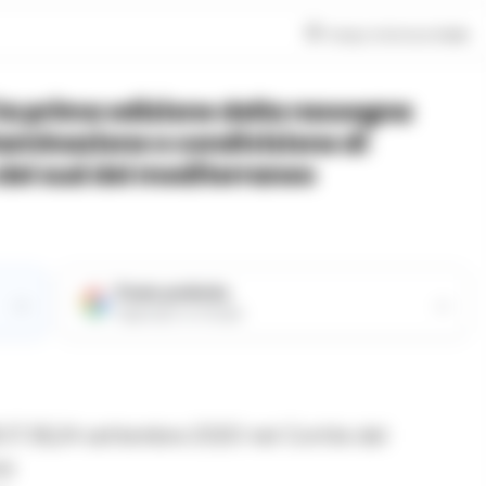
Tempo di lettura
2
min
aminazione e condivisione di
e del sud del mediterraneo
Fonte preferita
→
→
Aggiungici su Google
,17,18,24 settembre 2020 nel Cortile del
re