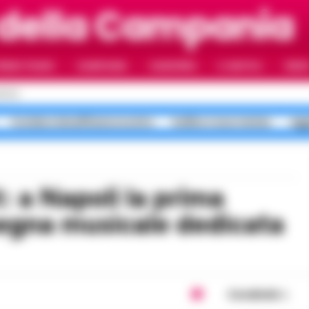
 della Campania
RIMO PIANO
CAMPANIA
CAMORRA
IL NAPOLI
VIDE
APOLI
Costiera Amalfitana scontro
bollino rosso meteo
agg
segna musicale dedicata
Condividi