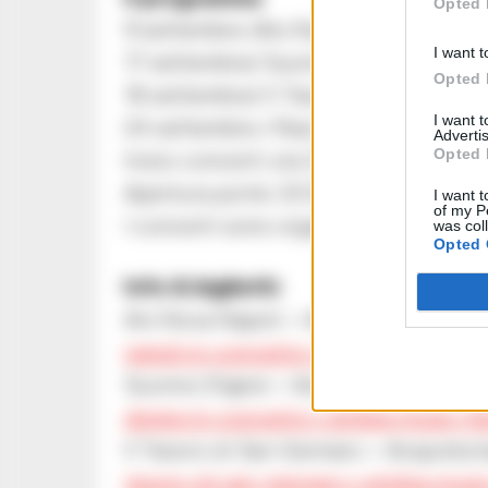
Opted 
9 settembre /Ars Nova Napoli
I want t
17 settembre/ Suonno D’ajere
Opted 
18 settembre/ Il Tesoro di San Genna
I want 
24 settembre / Raiz & Radicanto
Advertis
Opted 
Inizio concerti ore 21:00
Apertura porte: 20:30
I want t
of my P
I concerti sono organizzati nel rispe
was col
Opted 
Info & biglietti:
Ars Nova Napoli > Acquista biglietti:
napoli-in-concerto-i-zimbra-music-
Suonno D’ajere > Acquista biglietti:
h
dajere-in-concerto-i-zimbra-music-
Il Tesoro di San Gennaro > Acquista bi
tesoro-di-san-gennaro-i-zimbra-mus