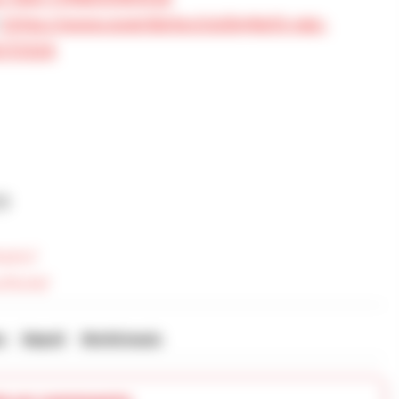
https://www.eventbrite.it/e/biglietti-raiz-
5170124
9
usic/
lture/
o
Napoli
World music