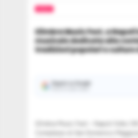
MUSICA
IZimbra Music Fest, a Napoli la prima edizione della rassegna
musicale dedicata alla cont
tradizioni popolari e cultur
Seguici su Google
Ricevi le nostre notizie
IZimbra Music Fest – Napoli folks: 09
Complesso di San Domenico Maggio