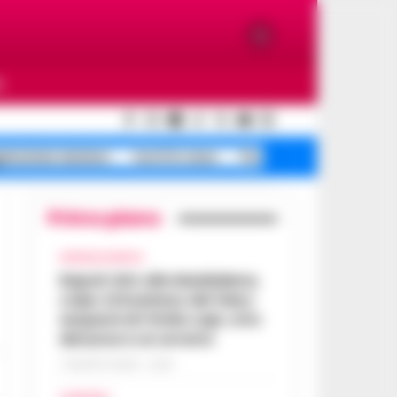
O
ressione anziano
morti in casa
Portici morti in
Primo piano
CRONACA NAPOLI
Napoli, bitz alla Maddalena,
colpo al business del falso:
sequestrati 3mila capi, otto
denunce e un arresto
7 AGOSTO 2026 - 22:19