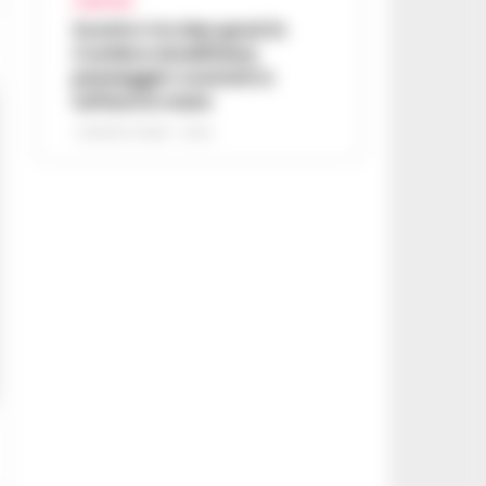
CAMPANIA
Scontro tra due gozzi in
Costiera Amalfitana,
passeggeri costretti a
tuffarsi in mare
7 AGOSTO 2026 - 19:24