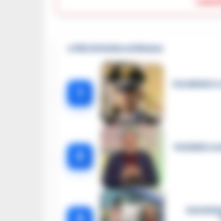
Lasc
🔥 Più letti della settimana
Carabiniere c
1
Omicidio Luc
2
Castella
3