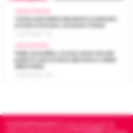
CRONACA GIUDIZIARIA
Turista australiana derubata e molestata
in hotel a Sorrento: arrestato 37enne
7 AGOSTO 2026 - 15:27
AVELLINO E PROVINCIA
Giallo ad Avellino, trovato senza vita dal
padre in casa: la ferita alla testa e i dubbi
della Polizia
7 AGOSTO 2026 - 14:35
Cronachedellacampania.it
fondato nel 2015, è il giornale
indipendente di riferimento per le
Cronache di Napoli
, sulla
politica, sui fatti del giorno e le storie della
Campania
.
Tra i primi