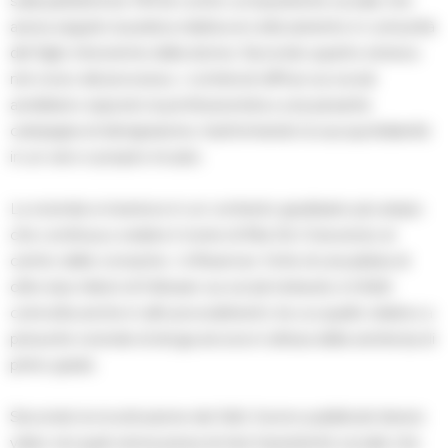
sulla piattaforma TikTok contro un’assistente sociale che
aveva seguito la pratica relativa al collocamento in comunità
del figlio minorenne della donna. Secondo quanto emerso
nel corso del processo, i contenuti diffusi sui social
avrebbero esposto la professionista a una pesante
campagna di denigrazione, trasformando la sua quotidianità
in un vero e proprio incubo.
La vicenda si inserisce in un contesto giudiziario più ampio
che continua a vedere il nome di Rita De Crescenzo al
centro delle cronache. L’influencer, forte di una platea di
oltre due milioni di follower sui social network, è infatti
coinvolta anche in altri procedimenti, tra cui quello relativo a
presunte vicende di droga ancora in attesa della sentenza di
primo grado.
Secondo la ricostruzione dei fatti, furono pubblicati diversi
video nei quali veniva presa di mira l’assistente sociale che