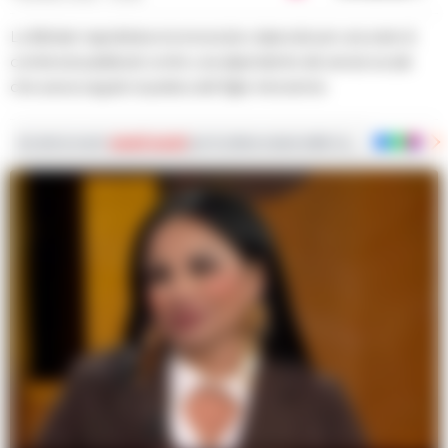
La tiktoker napoletana riconosciuta colpevole per una serie di
contenuti pubblicati contro una dipendente dei servizi sociali
che aveva seguito la pratica del figlio minorenne.
Iscriviti ai nostri
canali social
per le ultime notizie dalla Campania con notizi