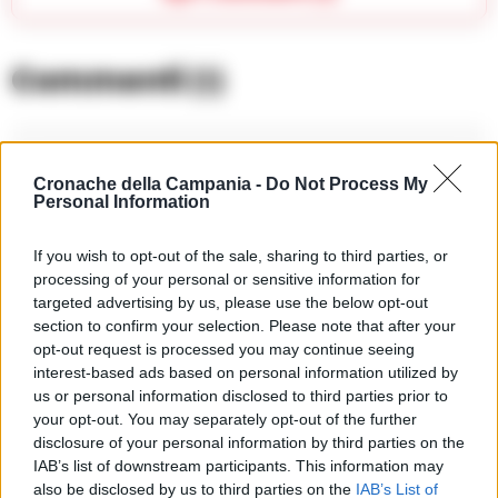
Commenti
(1)
Kmarini
ha detto:
Cronache della Campania -
Do Not Process My
Personal Information
7 Giugno 2026 - 10:50 alle 10:50
Mi pare una decisione comprensibile
If you wish to opt-out of the sale, sharing to third parties, or
processing of your personal or sensitive information for
ma anke piena di punti oscuri, la
targeted advertising by us, please use the below opt-out
vicenda è komplìcata e i socal han
section to confirm your selection. Please note that after your
amplifikato tutto, la persona che
opt-out request is processed you may continue seeing
interest-based ads based on personal information utilized by
denunciò ha patito molto, il giudice han
us or personal information disclosed to third parties prior to
dato un anno sospeso e risarcimento,
your opt-out. You may separately opt-out of the further
restan però tante domande su altri
disclosure of your personal information by third parties on the
IAB’s list of downstream participants. This information may
processi responsabilità e sulla velocità
also be disclosed by us to third parties on the
IAB’s List of