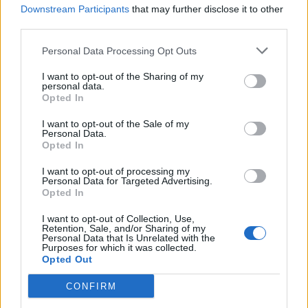
dei social medi.
Downstream Participants
that may further disclose it to other
third parties.
Personal Data Processing Opt Outs
I want to opt-out of the Sharing of my
Lascia un commento
personal data.
Opted In
Il tuo indirizzo email non sarà pubblicato.
I campi
I want to opt-out of the Sale of my
obbligatori sono contrassegnati
*
Personal Data.
Opted In
Commento
*
I want to opt-out of processing my
Personal Data for Targeted Advertising.
Opted In
I want to opt-out of Collection, Use,
Retention, Sale, and/or Sharing of my
Personal Data that Is Unrelated with the
Purposes for which it was collected.
Opted Out
CONFIRM