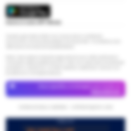
Scarica la nostra APP Ufficiale
Questo giornale inoltre non riceve alcun contributo
economico né da enti pubblici né da privati . Si sostiene solo
attraverso le inserzioni pubblicitarie.
Nota: I link esterni indicati negli articoli sono stati verificati al
momento della pubblicazione. Il sito non risponde di eventuali
problemi o disservizi: si invita l’utente a utilizzare i servizi con
prudenza e consapevolezza.
Dove specifico, le immagini sono fornite da
Depositphotos
CRONACHE DELLA CAMPANIA - COPYRIGHT@2014-2026
PUBBLICITA