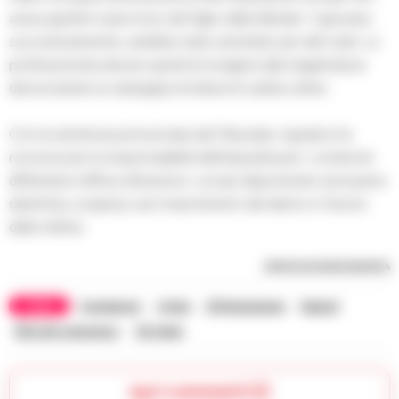
aveva gestito il percorso del figlio della tiktoker. Il giovane,
successivamente, sarebbe stato arrestato per altri reati. La
professionista decise quindi di rivolgersi alla magistratura
denunciando la campagna di attacchi subita online.
Con la sentenza pronunciata dal Tribunale, il giudice ha
riconosciuto la responsabilità dell’imputata per i contenuti
diffamatori diffusi attraverso i social, disponendo sia la pena
detentiva, sospesa, sia il risarcimento del danno in favore
della vittima.
RIPRODUZIONE RISERVATA
TAGS
Condanna
Crime
Diffamazione
Napoli
Rita de crescenzo
Tik toker
Apri commenti (1)