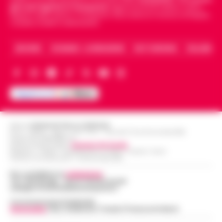
giornali digitali in Campania
segue anche le notizie il calcio
Napoli e dello sport in Campania. Racconta la Cronaca di Napoli,
Caserta, Avellino e Benevento.
ARCHIVIO
CHI SIAMO – LA REDAZIONE
FACT CHECKING
COLLABORA
Editore
CRONACHE DELLA CAMPANIA
R.O.C.: 030531 - Reg. N. 1301/ 2016 - Tribunale Torre Annunziata (NA)
Partita IVA IT08642881216
Direttore Responsabile:
Giuseppe Del Gaudio
Redazioni : Scafati / Castellammare di Stabia / Caserta / Sarno
Indirizzo Via Sardoncelli 115 Boscoreale (NA)
Per contattare la
redazione
:
Tel / Whatsapp : 334.12.78.004 email:
web@cronachedellacampania.it
Concessionaria Pubblicità
Vivimedia
| Sky | Addendo | Teads | Presscommtech