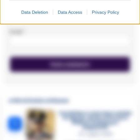
Nome
*
Data Deletion
Data Access
Privacy Policy
Email
*
🔥 Più letti della settimana
Carabiniere casertano suicida
in Liguria: anche la Procura
1
militare indaga per
istigazione
27 Luglio 2026