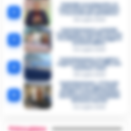
Omicidio Luca Esposito, la
confessione dell’assassino:
2
«L’ho ucciso per punizione»
26 Luglio 2026
Castellammare, omicidio
Tommasino, il pentito accusa:
3
«Fu eliminato per proteggere
un intoccabile»
24 Luglio 2026
Castellammare, il registro
segreto delle determine che
4
«nutriva» i clan
28 Luglio 2026
Castellammare, «Ti faccio
diventare la regina delle
vendite»: le intercettazioni
5
che incastrano i fedelissimi
del boss Carolei
24 Luglio 2026
Primo piano