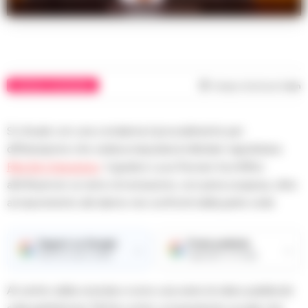
Rita De Crescenzo
CRONACA GIUDIZIARIA
Tempo di lettura
1
min
Si chiude con una condanna il procedimento per
diffamazione che vedeva imputata la tiktoker napoletana
Rita De Crescenzo
. Il giudice Luca Purcaro ha inflitto
all’influencer un anno di reclusione, con pena sospesa, oltre
al risarcimento del danno nei confronti della parte civile.
Seguici su Google
Fonte preferita
→
→
Ricevi le nostre notizie
Aggiungici su Google
Al centro della vicenda vi sono una serie di video pubblicati