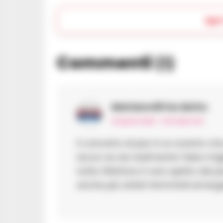
Apr
Commenti
(1)
Mariano48
ha detto:
19 Aprile 2025 - 12:51 alle 12:51
Il concerto di jazz è un evento 
sicuro se sia realmente l’idea mi
tutte riflettono il vero spirito de
anche più artisti femminili emerge