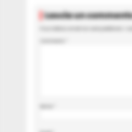
Lascia un comment
Il tuo indirizzo email non sarà pubblicato.
I c
Commento
*
Nome
*