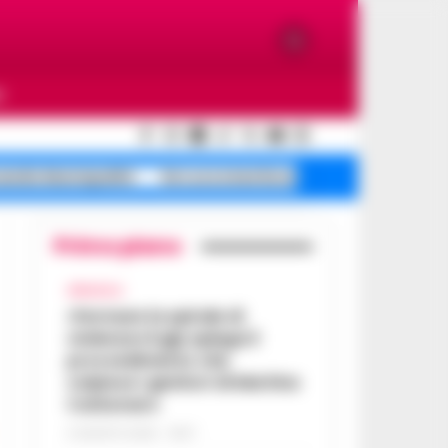
O
cendio Municipalità
De Luca smentisce
Mare sporco Maio
Primo piano
AFRAGOLA
«Fermare la spirale di
violenza»:il gip spiega il
provvedimento che
colpisce i genitori di Martina
Carbonaro
5 AGOSTO 2026 - 18:37