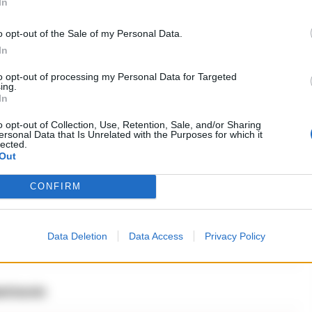
In
re l’evento è impreziosito da un aperitivo di
o opt-out of the Sale of my Personal Data.
e saluta la Pasqua 2025 con leccornie come
In
assegna #Santeframojazzclub, con sconti speciali
to opt-out of processing my Personal Data for Targeted
enitori degli eventi culturali nella storica Villa di
ing.
In
azz non è mai stata così audace e irriverente,
o opt-out of Collection, Use, Retention, Sale, and/or Sharing
 convenzioni.
ersonal Data that Is Unrelated with the Purposes for which it
lected.
Out
CONFIRM
a”
Data Deletion
Data Access
Privacy Policy
ettacolo