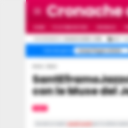
Cronache
HOME
ULTIME NOTIZIE
CRONACA
P
C
AGGIORNAMENTO :
5 AGOSTO 2026 - 21:55
26.3
N
Campi Flegrei sfollati
Temi del giorno
Home
Music
SantEframoJazzclub: Andrea Parente
con le Muse del J
MUSIC
Iscriviti ai nostri
canali social
per le ultime notiz