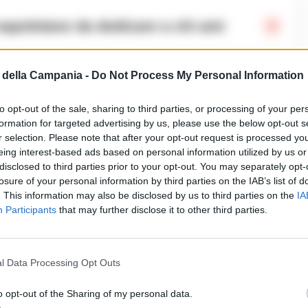
 napoletane da dedicare a chi ami
della Campania -
Do Not Process My Personal Information
nticate
to opt-out of the sale, sharing to third parties, or processing of your per
n musicista napoletano con voce, chitarra e
formation for targeted advertising by us, please use the below opt-out s
ani iconici come Dinah, Hello Dolly!, Garota de
r selection. Please note that after your opt-out request is processed y
eing interest-based ads based on personal information utilized by us or
ee You in My Dreams. Non mancano omaggi alle
disclosed to third parties prior to your opt-out. You may separately opt-
losure of your personal information by third parties on the IAB’s list of
ano, tra cui Ma Le Gambe e Non Dimenticar le Mie
. This information may also be disclosed by us to third parties on the
IA
femminile sconosciuto del jazz, ispirato
Participants
that may further disclose it to other third parties.
ilena Pasini.
onvivialità
l Data Processing Opt Outs
o opt-out of the Sharing of my personal data.
lling appassionato sui contesti socio-culturali del