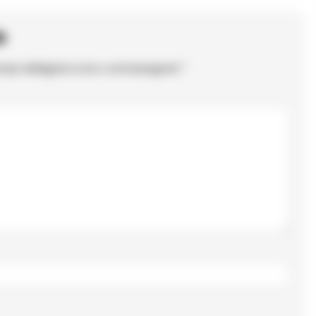
o
ampi obbligatori sono contrassegnati
*