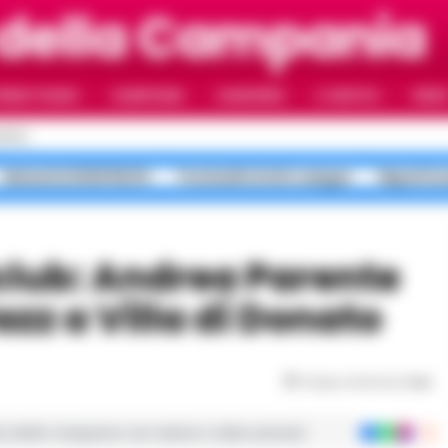
 della Campania
RIMO PIANO
CAMPANIA
CAMORRA
IL NAPOLI
VIDE
APOLI
Maturità 2026 99,8%
Ponticelli sfottò sangue
Napoli in
azz a Villa di Donato
Tempo di lettura
1
min
ie dalla Campania con notizie e video esclusivi