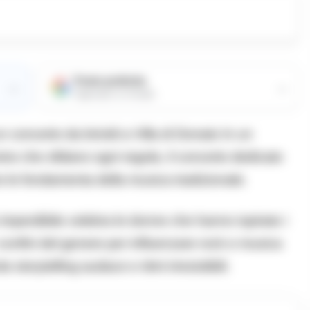
Fonte preferita
→
→
Aggiungici su Google
 concerto da brividi a Villa di Donato In un
ine che sfidano ogni regola, il concerto dedicato
e le fondamenta della musica tradizionale.
 imperdibile celebra le donne che hanno ispirato i
 confini del genere per influenzare rock e musica
torytelling audace e ritmi irresistibili.