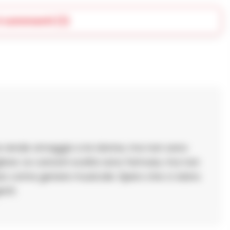
i commenti (1)
che rende omaggio a le donne, ma non sono
gliore. Le canzoni scelte sono famose, ma non
l jazz come genere musicale. Spero che ci siano
nti.