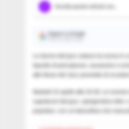
Ascolta questo articolo ora...
Seguici su Google
Ricevi le nostre notizie
Le donne del jazz rubano la scena in un
tripudio di principesse, assassine e ero
alle Muse del Jazz promette di scuoter
Martedì 22 aprile alle 20.30, un evento
capolavori del jazz, spingendosi oltre i
popolare, con un’atmosfera che mescola s