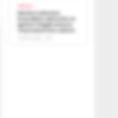
AFRAGOLA
Martina Carbonaro,
braccialetto elettronico ai
genitori: il legale attacca,
«Si processa il loro dolore»
5 AGOSTO 2026 - 12:50