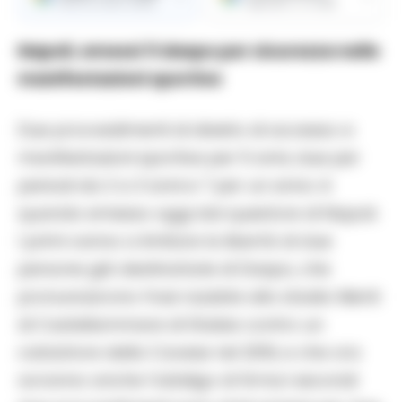
Ricevi le nostre notizie
Aggiungici su Google
Napoli, emessi 11 daspo per sicurezza nelle
manifestazioni sportive
Due provvedimenti di divieto di accesso a
manifestazioni sportive per 5 anni, due per
periodi da 2 a 3 anni e 7 per un anno: è
quando emesso oggi dal questore di Napoli.
I primi vanno a limitare la libertà di due
persone già destinatarie di Daspo, che
pronunciarono frasi razziste allo stadio Menti
di Castellammare di Stabia contro un
calciatore della Cavese nel 2019, e che ora
avranno anche l’obbligo di firma.I secondi