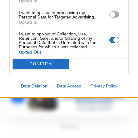
Omicidio Luca Esposito, la
Opted In
confessione dell’assassino:
2
«L’ho ucciso per punizione»
I want to opt-out of processing my
26 Luglio 2026
Personal Data for Targeted Advertising.
Opted In
Castellammare, omicidio
Tommasino, il pentito
I want to opt-out of Collection, Use,
3
accusa: «Fu eliminato per
Retention, Sale, and/or Sharing of my
proteggere un intoccabile»
Personal Data that Is Unrelated with the
Purposes for which it was collected.
24 Luglio 2026
Opted Out
Castellammare, il registro
segreto delle determine
CONFIRM
4
che «nutriva» i clan
28 Luglio 2026
Castellammare, «Ti faccio
Data Deletion
Data Access
Privacy Policy
diventare la regina delle
vendite»: le intercettazioni
5
che incastrano i fedelissimi
del boss Carolei
24 Luglio 2026
PUBBLICITA