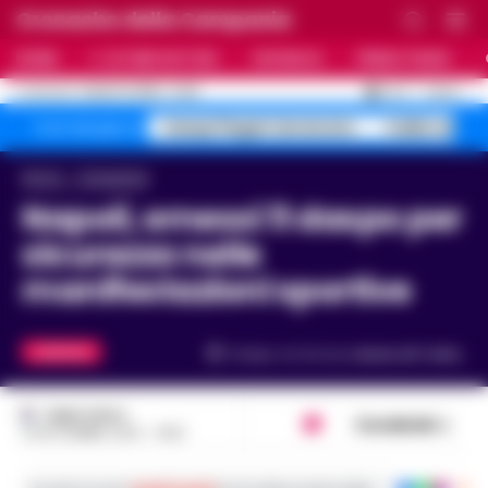
Cronache della Campania
HOME
ULTIME NOTIZIE
CRONACA
PRIMO PIANO
C
32.4
NAPOLI
6 AGOSTO 2026 - 14:06
AGGIORNAMENTO :
Campi Flegrei terremoto
Caldo estre
Temi del giorno
Home
Campania
Napoli, emessi 11 daspo per
sicurezza nelle
manifestazioni sportive
CAMPANIA
Tempo di lettura
meno di 1
min.
FABIO TESTA
Condividi
24 SETTEMBRE 2020 - 14:50