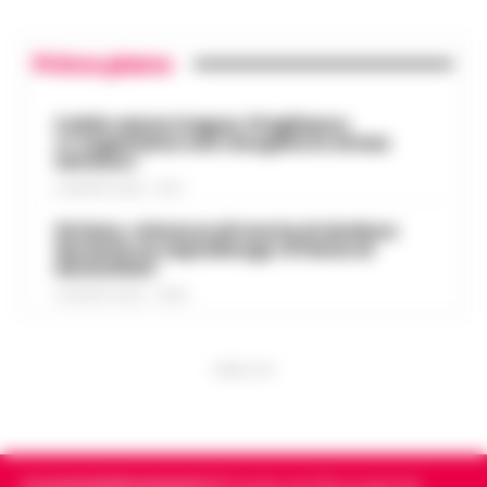
Primo piano
Caldo senza tregua, Pregliasco:
«L’organismo non recupera lo stress
termico»
6 AGOSTO 2026 - 10:57
Striano, minacce di morte al sindaco
durante un sopralluogo: 67enne ai
domiciliari
6 AGOSTO 2026 - 09:43
PUBBLICITA
Cronachedellacampania.it
fondato nel 2015, è il giornale