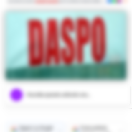
Iscriviti ai nostri
canali social
per le ultime notizie dalla Campania con noti
Ascolta questo articolo ora...
Seguici su Google
Fonte preferita
→
→