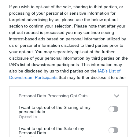
Capitello
If you wish to opt-out of the sale, sharing to third parties, or
processing of your personal or sensitive information for
targeted advertising by us, please use the below opt-out
section to confirm your selection. Please note that after your
opt-out request is processed you may continue seeing
interest-based ads based on personal information utilized by
us or personal information disclosed to third parties prior to
TAGS
Cavese
Mugnano
your opt-out. You may separately opt-out of the further
disclosure of your personal information by third parties on the
IAB’s list of downstream participants. This information may
Lascia un commento
also be disclosed by us to third parties on the
IAB’s List of
Downstream Participants
that may further disclose it to other
third parties.
🔥 Più letti della settimana
Personal Data Processing Opt Outs
Carabiniere casertano
I want to opt-out of the Sharing of my
suicida in Liguria: anche la
personal data.
1
Procura militare indaga per
Opted In
istigazione
27 Luglio 2026
I want to opt-out of the Sale of my
Personal Data.