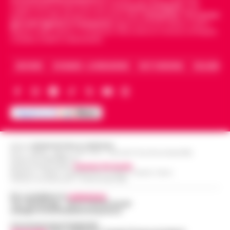
indipendente di riferimento per le
Cronache di Napoli
, sulla
politica, sui fatti del giorno e le storie della
Campania
.
Tra i primi
giornali digitali in Campania
segue anche le notizie il calcio
Napoli e dello sport in Campania. Racconta la Cronaca di Napoli,
Caserta, Avellino e Benevento.
ARCHIVIO
CHI SIAMO – LA REDAZIONE
FACT CHECKING
COLLABORA
Editore
CRONACHE DELLA CAMPANIA
R.O.C.: 030531 - Reg. N. 1301/ 2016 - Tribunale Torre Annunziata (NA)
Partita IVA IT08642881216
Direttore Responsabile:
Giuseppe Del Gaudio
Redazioni : Scafati / Castellammare di Stabia / Caserta / Sarno
Indirizzo Via Sardoncelli 115 Boscoreale (NA)
Per contattare la
redazione
:
Tel / Whatsapp : 334.12.78.004 email:
web@cronachedellacampania.it
Concessionaria Pubblicità