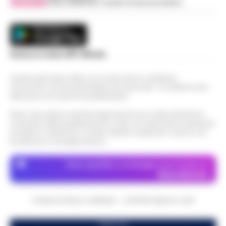
Vivimedia
| Sky | Addendo | Teads | Presscommtech
Scarica la nostra APP Ufficiale
Questo giornale inoltre non riceve alcun contributo
economico né da enti pubblici né da privati . Si sostiene solo
attraverso le inserzioni pubblicitarie.
Nota: I link esterni indicati negli articoli sono stati verificati al
momento della pubblicazione. Il sito non risponde di eventuali
problemi o disservizi: si invita l’utente a utilizzare i servizi con
prudenza e consapevolezza.
Dove specifico, le immagini sono fornite da
Depositphotos
CRONACHE DELLA CAMPANIA - COPYRIGHT@2014-2026
PUBBLICITA