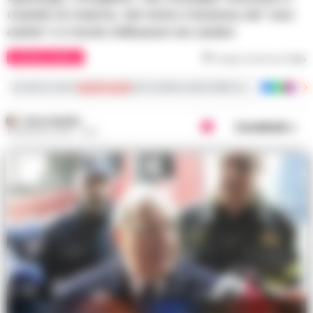
Castello di Cisterna. Nel mirino il business del "caro
estinto" e il rischio infiltrazioni nei cantieri
CRONACA NAPOLI
Tempo di lettura
1
min
Iscriviti ai nostri
canali social
per le ultime notizie dalla Campania con notizi
PAOLO MARRA
Condividi
15 MAGGIO 2026 - 16:51
Napoli, Prefettura convoca incontro urgente sui