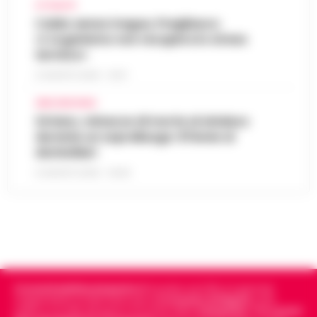
ATTUALITÀ
Caldo senza tregua, Pregliasco:
«L’organismo non recupera lo stress
termico»
6 AGOSTO 2026 - 10:57
AREA VESUVIANA
Striano, minacce di morte al sindaco
durante un sopralluogo: 67enne ai
domiciliari
6 AGOSTO 2026 - 09:43
Cronachedellacampania.it
fondato nel 2015, è il giornale
indipendente di riferimento per le
Cronache di Napoli
, sulla
politica, sui fatti del giorno e le storie della
Campania
.
Tra i primi