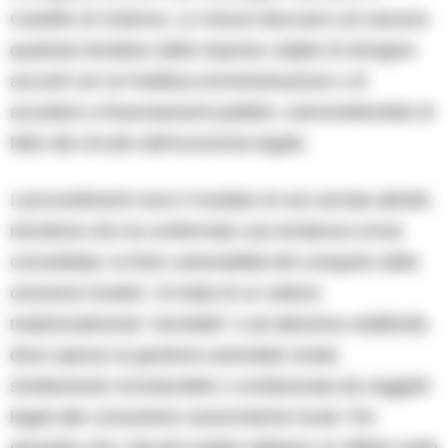
Castello di Cisterna. Le misure bloccano sul nascere
qualsiasi tentativo delle imprese colpite di stringere
accordi con la Pubblica Amministrazione o di
accedere a finanziamenti pubblici, estromettendole di
fatto dal circuito dell’economia legale.
I provvedimenti sono il risultato di una serrata attività
istruttoria che ha confermato una tendenza ormai
consolidata: la forte vulnerabilità del comparto delle
onoranze funebri. Si tratta di un settore
tradizionalmente “sensibile” e ad altissima redditività,
dove spesso la gestione aziendale risulta
strettamente riconducibile o condizionata da soggetti
legati alle consorterie camorristiche locali. Per