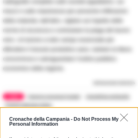
radiografie complete sulle società appaltatrici, sui
mezzi e sulle maestranze per prevenire infiltrazioni
della malavita; dall’altro, vigilare sul rispetto delle
norme di sicurezza e contrastare la piaga del lavoro
nero. Un’azione a tutto campo essenziale per
difendere il tessuto produttivo sano, tutelare la libera
concorrenza e salvaguardare l’ordine pubblico
economico della regione.
RIPRODUZIONE RISERVATA
TAGS
Camorra onoranze funebri
Interdittive antimafia
Prefetto Michele di Bari
Cronache della Campania -
Do Not Process My
Personal Information
Apri commenti (1)