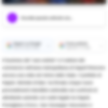
trasporti e sostegni post sisma nell’area flegrea
Ascolta questo articolo ora...
Seguici su Google
Fonte preferita
→
→
Ricevi le nostre notizie
Aggiungici su Google
Il business del “caro estinto” e il settore del
commercio nell’area metropolitana di Napoli finiscono
ancora una volta nel mirino dello Stato. Il prefetto di
Napoli, Michele di Bari, ha firmato cinque nuovi
provvedimenti interdittivi antimafia nei confronti di
altrettante aziende con sede legale tra Napoli,
Pomigliano d’Arco, San Giuseppe Vesuviano e