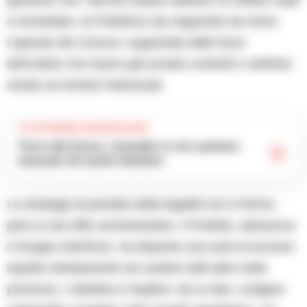
garantire che i decreti ostativi abbiano un effetto reale
e immediato, la Prefettura sta seguendo da vicino
l’operato dei Comuni, supportata dalle forze
dell’ordine che hanno già avviato controlli e verifiche
mirate sui territori interessati.
TI POTREBBE INTERESSARE
Torre del Greco, incendio in via Lamaria:
evacuati 16 nuclei familiari
La strategia di presidio della legalità non si ferma
però ai soli uffici amministrativi. Il Prefetto, attraverso
il Gruppo Interforze, ha disposto una serie di accessi
ispettivi direttamente nei cantieri edili attivi nella
provincia. L’obiettivo è duplice: da un lato, svolgere