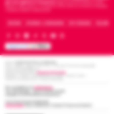
giornali digitali in Campania
segue anche le notizie il calcio
Napoli e dello sport in Campania. Racconta la Cronaca di Napoli,
Caserta, Avellino e Benevento.
ARCHIVIO
CHI SIAMO – LA REDAZIONE
FACT CHECKING
COLLABORA
Editore
CRONACHE DELLA CAMPANIA
R.O.C.: 030531 - Reg. N. 1301/ 2016 - Tribunale Torre Annunziata (NA)
Partita IVA IT08642881216
Direttore Responsabile:
Giuseppe Del Gaudio
Redazioni : Scafati / Castellammare di Stabia / Caserta / Sarno
Indirizzo Via Sardoncelli 115 Boscoreale (NA)
Per contattare la
redazione
:
Tel / Whatsapp : 334.12.78.004 email:
web@cronachedellacampania.it
Concessionaria Pubblicità
Vivimedia
| Sky | Addendo | Teads | Presscommtech