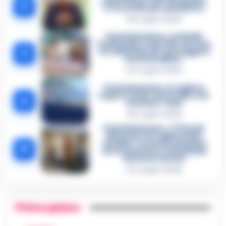
confessione dell’assassino:
2
«L’ho ucciso per punizione»
26 Luglio 2026
Castellammare, omicidio
Tommasino, il pentito accusa:
3
«Fu eliminato per proteggere
un intoccabile»
24 Luglio 2026
Castellammare, il registro
segreto delle determine che
4
«nutriva» i clan
28 Luglio 2026
Castellammare, «Ti faccio
diventare la regina delle
vendite»: le intercettazioni
5
che incastrano i fedelissimi
del boss Carolei
24 Luglio 2026
Primo piano