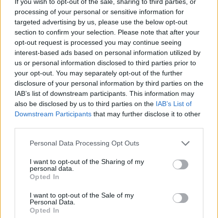
If you wish to opt-out of the sale, sharing to third parties, or
processing of your personal or sensitive information for
Commenti
(1)
targeted advertising by us, please use the below opt-out
section to confirm your selection. Please note that after your
opt-out request is processed you may continue seeing
interest-based ads based on personal information utilized by
Mietta60
ha detto:
us or personal information disclosed to third parties prior to
your opt-out. You may separately opt-out of the further
15 Maggio 2026 - 16:53 alle 16:53
disclosure of your personal information by third parties on the
IAB’s list of downstream participants. This information may
Capisco la situazion ma mi pare che i
also be disclosed by us to third parties on the
IAB’s List of
provvediment siano troppo duri,in certi
Downstream Participants
that may further disclose it to other
casi senza prove chiare; le
third parties.
amministrazion local1 non han
Personal Data Processing Opt Outs
comunicat bene e 1 controlli appaion
I want to opt-out of the Sharing of my
sporadici. Servirebbe una strategia piu
personal data.
Opted In
continua e mirat a, non solo blitz
improvvis, per non dannegia le imprese
I want to opt-out of the Sale of my
Personal Data.
onest e i lavorator.
Opted In