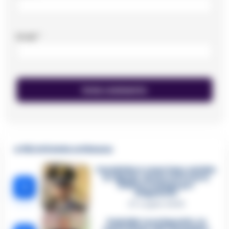
Email
*
🔥 Più letti della settimana
Carabiniere casertano suicida
in Liguria: anche la Procura
1
militare indaga per
istigazione
27 Luglio 2026
Omicidio Luca Esposito, la