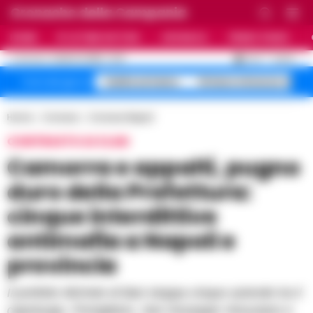
Cronache della Campania
HOME
ULTIME NOTIZIE
CRONACA
PRIMO PIANO
C
32.4
NAPOLI
6 AGOSTO 2026 - 12:21
AGGIORNAMENTO :
Caldo estremo
Striano minacce sinda
Temi del giorno
Home
Cronaca
Cronaca Napoli
CONTRASTO AI CLAN
Camorra e appalti, pugno
duro della Prefettura:
cinque interdittive
antimafia a Napoli e
provincia
Il prefetto Michele di Bari stoppa cinque aziende tra il
capoluogo, Pomigliano, San Giuseppe Vesuviano e