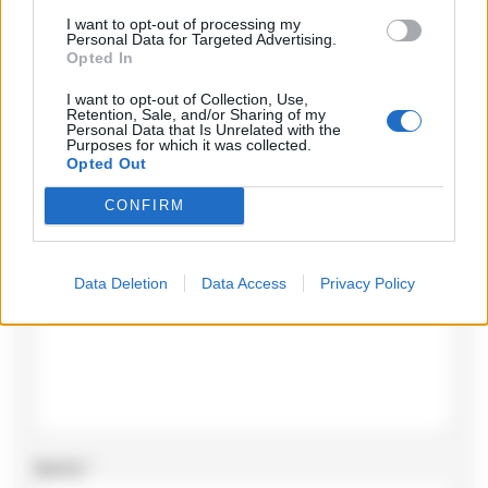
I want to opt-out of processing my
Personal Data for Targeted Advertising.
Opted In
I want to opt-out of Collection, Use,
Lascia un commento
Retention, Sale, and/or Sharing of my
Personal Data that Is Unrelated with the
Purposes for which it was collected.
Il tuo indirizzo email non sarà pubblicato.
I campi
Opted Out
obbligatori sono contrassegnati
*
CONFIRM
Commento
*
Data Deletion
Data Access
Privacy Policy
Nome
*