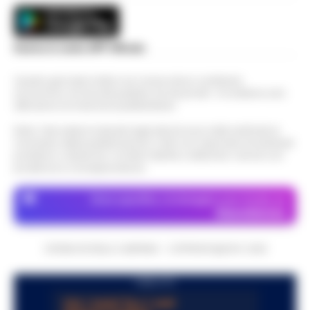
Scarica la nostra APP Ufficiale
Questo giornale inoltre non riceve alcun contributo
economico né da enti pubblici né da privati . Si sostiene solo
attraverso le inserzioni pubblicitarie.
Nota: I link esterni indicati negli articoli sono stati verificati al
momento della pubblicazione. Il sito non risponde di eventuali
problemi o disservizi: si invita l’utente a utilizzare i servizi con
prudenza e consapevolezza.
Dove specifico, le immagini sono fornite da
Depositphotos
CRONACHE DELLA CAMPANIA - COPYRIGHT@2014-2026
PUBBLICITA