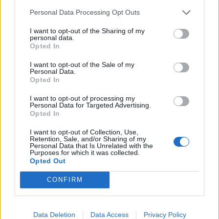
Personal Data Processing Opt Outs
Mi pare un gesto simbolico e
neutro,che porta riflessione ma
I want to opt-out of the Sharing of my
personal data.
anche dubbi ; il Papa si recara al
Opted In
Santuario di Pom pei per la Supplicca,
I want to opt-out of the Sale of my
e molti sperano in ajuto,ma i
Personal Data.
Opted In
problemi resta,le iniziative son poche
e la societa rimane divisa. Occorre
I want to opt-out of processing my
Personal Data for Targeted Advertising.
fare passi concreti,ma non si vedono
Opted In
ancora piani chiari, e la partecipazion
I want to opt-out of Collection, Use,
delle comunita è importante ma
Retention, Sale, and/or Sharing of my
Personal Data that Is Unrelated with the
spesso manca coerenza.
Purposes for which it was collected.
Opted Out
CONFIRM
Lascia un commento
Data Deletion
Data Access
Privacy Policy