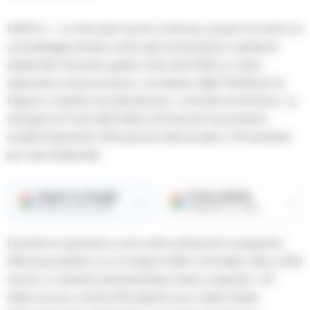
NAPOLI – La Terra dei Fuochi continua a essere al centro di
una battaglia serrata contro gli incendi dolosi e gli illeciti
ambientali. Nei primi quattro mesi del 2026, un vasto
dispositivo di prevenzione, coordinato dalle Prefetture di
Napoli e Caserta, ha intensificato i controlli sul territorio. La
sinergia tra Forze dell’Ordine ed Esercito ha prodotto
risultati importanti: 525 persone denunciate e 34 arrestate
per reati ambientali.
Seguici su Google
Fonte preferita
→
→
Ricevi le nostre notizie
Aggiungici su Google
Durante le operazioni, sono stati sottoposti a sequestro
259 siti produttivi, su un totale di 460 controllati, oltre a 450
veicoli. Le sanzioni amministrative hanno superato i 3,5
milioni di euro, mentre 90 patenti sono state ritirate.