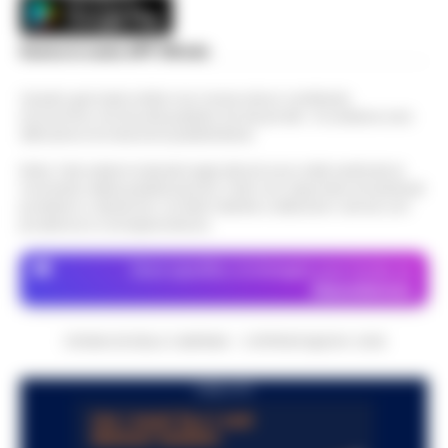
Scarica la nostra APP Ufficiale
Questo giornale inoltre non riceve alcun contributo
economico né da enti pubblici né da privati . Si sostiene solo
attraverso le inserzioni pubblicitarie.
Nota: I link esterni indicati negli articoli sono stati verificati al
momento della pubblicazione. Il sito non risponde di eventuali
problemi o disservizi: si invita l’utente a utilizzare i servizi con
prudenza e consapevolezza.
Dove specifico, le immagini sono fornite da
Depositphotos
CRONACHE DELLA CAMPANIA - COPYRIGHT@2014-2026
PUBBLICITA