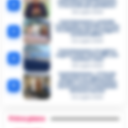
confessione dell’assassino:
2
«L’ho ucciso per punizione»
26 Luglio 2026
Castellammare, omicidio
Tommasino, il pentito accusa:
3
«Fu eliminato per proteggere
un intoccabile»
24 Luglio 2026
Castellammare, il registro
segreto delle determine che
4
«nutriva» i clan
28 Luglio 2026
Castellammare, «Ti faccio
diventare la regina delle
vendite»: le intercettazioni
5
che incastrano i fedelissimi
del boss Carolei
24 Luglio 2026
Primo piano