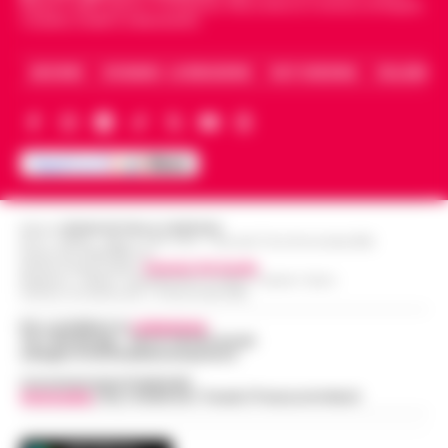
Napoli e dello sport in Campania. Racconta la Cronaca di Napoli,
Caserta, Avellino e Benevento.
ARCHIVIO
CHI SIAMO – LA REDAZIONE
FACT CHECKING
COLLABORA
Editore
CRONACHE DELLA CAMPANIA
R.O.C.: 030531 - Reg. N. 1301/ 2016 - Tribunale Torre Annunziata (NA)
Partita IVA IT08642881216
Direttore Responsabile:
Giuseppe Del Gaudio
Redazioni : Scafati / Castellammare di Stabia / Caserta / Sarno
Indirizzo Via Sardoncelli 115 Boscoreale (NA)
Per contattare la
redazione
:
Tel / Whatsapp : 334.12.78.004 email:
web@cronachedellacampania.it
Concessionaria Pubblicità
Vivimedia
| Sky | Addendo | Teads | Presscommtech