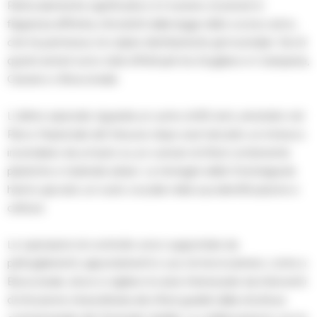
Particolarmente significativo è il numero di arresti in
flagranza differita, introdotti dalla legge dello scorso anno,
che ha permesso di colpire direttamente gli incendiari. Sei di
questi arresti sono stati effettuati tra Giugliano in Campania,
Caivano e Boscoreale.
L’ultimo episodio riguarda un uomo di 60 anni, arrestato nel
Parco Nazionale del Vesuvio dopo aver lanciato un innesco
incendiario da un’auto su un cumulo di rifiuti contenente
plastiche e materiali urbani. Le immagini delle fototrappole
hanno giocato un ruolo cruciale nella sua identificazione e
cattura.
Le operazioni di controllo sono supportate da
pattugliamenti, appostamenti e uso di microcamere, come a
Boscoreale, dove si vigilano le aree interessate da interventi
di rimozione straordinaria dei rifiuti guidati dalla struttura