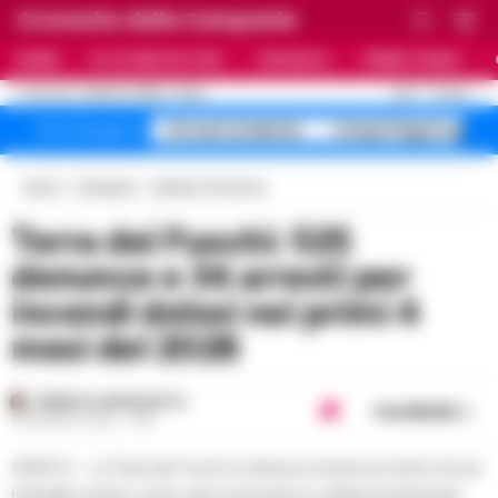
Cronache della Campania
HOME
ULTIME NOTIZIE
CRONACA
PRIMO PIANO
C
28.3
NAPOLI
8 AGOSTO 2026 - 23:24
AGGIORNAMENTO :
A1 maxi incidente
Campi Flegrei sgomb
Temi del giorno
Home
Campania
Caserta e Provincia
Terra dei Fuochi: 525
denunce e 34 arresti per
incendi dolosi nei primi 4
mesi del 2026
FEDERICA ANNUNZIATA
Condividi
15 MAGGIO 2026 - 18:18
NAPOLI - La Terra dei Fuochi continua a essere al centro di una
battaglia serrata contro gli incendi dolosi e gli illeciti ambientali.