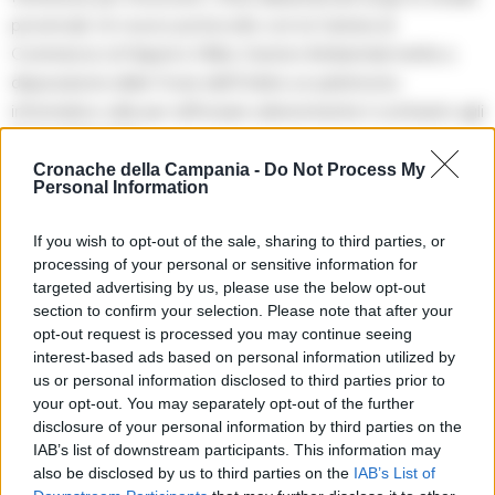
provinciali. Un nuovo protocollo con la Camera di
Commercio di Napoli e l’Albo Gestori Ambientali mette a
disposizione delle Forze dell’Ordine un patrimonio
informativo utile per rafforzare ulteriormente il contrasto agli
illeciti ambientali.
Cronache della Campania -
Do Not Process My
Personal Information
La lotta contro i roghi e l’abbandono dei rifiuti si conferma
una priorità assoluta per le istituzioni, con un impegno
If you wish to opt-out of the sale, sharing to third parties, or
costante sul territorio per tutelare la salute dei cittadini e la
processing of your personal or sensitive information for
salvaguardia dell’ambiente.
targeted advertising by us, please use the below opt-out
section to confirm your selection. Please note that after your
opt-out request is processed you may continue seeing
RIPRODUZIONE RISERVATA
interest-based ads based on personal information utilized by
us or personal information disclosed to third parties prior to
TAGS
Caserta
Controlli ambientali
Fototrappole
your opt-out. You may separately opt-out of the further
Incendi dolosi
Napoli
Sequestri
Terra dei fuochi
disclosure of your personal information by third parties on the
IAB’s list of downstream participants. This information may
also be disclosed by us to third parties on the
IAB’s List of
Apri commenti (1)