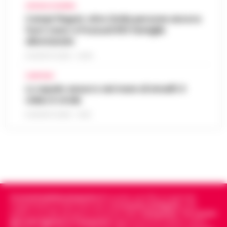
CRONACA FLEGREA
Campi Flegrei, oltre 2mila persone ancora
fuori casa: a Pozzuoli 813 famiglie
allontanate
8 AGOSTO 2026 - 22:56
CAMPANIA
Lo squalo azzurro nel mare di Amalfi: il
video è virale
8 AGOSTO 2026 - 13:35
Cronachedellacampania.it
fondato nel 2015, è il giornale
indipendente di riferimento per le
Cronache di Napoli
, sulla
politica, sui fatti del giorno e le storie della
Campania
.
Tra i primi
giornali digitali in Campania
segue anche le notizie il calcio