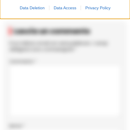
Data Deletion
Data Access
Privacy Policy
Lascia un commento
Il tuo indirizzo email non sarà pubblicato.
I campi
obbligatori sono contrassegnati
*
Commento
*
Nome
*