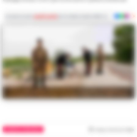
Iscriviti ai nostri
canali social
per le ultime notizie dalla Campania con notizi
Terra dei Fuochi, intensificati i controlli a Giugliano: il
viceministro Gava loda l'impegno delle forze dell'ordine
CASERTA E PROVINCIA
Tempo di lettura
1
min