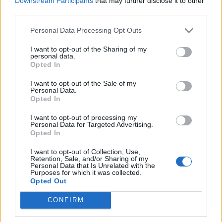
Downstream Participants
that may further disclose it to other
third parties.
Personal Data Processing Opt Outs
Commenti
(1)
I want to opt-out of the Sharing of my
personal data.
Opted In
Erossetti
ha detto:
I want to opt-out of the Sale of my
Personal Data.
15 Maggio 2026 - 19:52 alle 19:52
Opted In
Articolo utile ma confuso, dice tante
I want to opt-out of processing my
Personal Data for Targeted Advertising.
cifre e operazzioni ma non spiega bene
Opted In
come si risolve; le autoritá nonhan
I want to opt-out of Collection, Use,
capito tutto, i controlli è stato
Retention, Sale, and/or Sharing of my
Personal Data that Is Unrelated with the
aumentati ma la gente noncollaborano
Purposes for which it was collected.
Opted Out
e i rifiuti restano ancora per le strade.
Fototrappole e pattuglie fanno i lor
CONFIRM
lavori,pero ci vorranno anni.