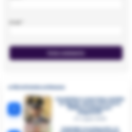
Email
*
🔥 Più letti della settimana
Carabiniere casertano suicida
in Liguria: anche la Procura
1
militare indaga per
istigazione
27 Luglio 2026
Omicidio Luca Esposito, la