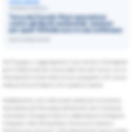
LEGGI ANCHE
CRONACA NAPOLI
Terra dei Fuochi: Maxi operazione
contro gli illeciti ambientali, sanzioni
per quasi 100mila euro in una settimana
22/07/2026 20:30
Dal 15 giugno, si aggiungeranno nuovi servizi e fototrappole
per le Polizie locali dei comuni della Terra dei Fuochi, con un
finanziamento di due milioni di euro assegnato a 34 comuni
nella provincia di Napoli e 22 in quella di Caserta.
Parallelamente, sono stati avviati cantieri per la rimozione
straordinaria dei rifiuti grazie all’intervento dei Commissari
straordinari. Prosegue inoltre la collaborazione tra Regione
Campania, Città metropolitana, Provincia di Caserta e
Prefetture per rimuovere i rifiuti abbandonati lungo le strade