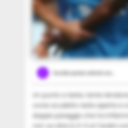
Ascolta questo articolo ora...
Un punto a testa, tanta tensione e
corsa scudetto resta aperta e si
doppio pareggio che ha infiamma
non va oltre lo 0-0 al Tardini c