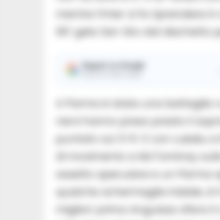
mentre l’Inter si fa riprendere i
90’ gela San Siro dal dischetto pe
Seguici su Google
Ricevi le nostre notizie
A Parma è stata una battaglia ru
nervi hanno preso presto il sop
puntato sul 3-5-2 con Lukaku e R
di movimento a McTominay sulla 
assetto speculare e un Parma 
qualche schermaglia iniziale, è i
migliori: prima Anguissa sfiora i