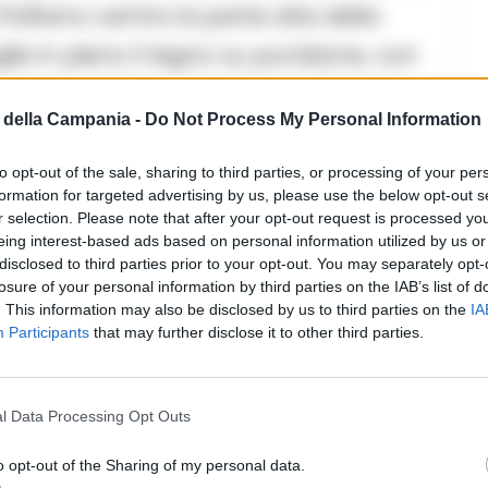
Politano centra la parte alta della
ie in pieno il legno su punizione, con
n mezzo, un Meret decisivo su Bonny e
della Campania -
Do Not Process My Personal Information
ico di tensione.
to opt-out of the sale, sharing to third parties, or processing of your per
formation for targeted advertising by us, please use the below opt-out s
r selection. Please note that after your opt-out request is processed y
eing interest-based ads based on personal information utilized by us or
disclosed to third parties prior to your opt-out. You may separately opt-
losure of your personal information by third parties on the IAB’s list of
. This information may also be disclosed by us to third parties on the
IA
Participants
that may further disclose it to other third parties.
redici minuti di battaglia e un rigore
 per fallo su Neres, poi annullato
l Data Processing Opt Outs
regolarità precedente di
Simeone
. Ne
ici: espulsi Conte e Chivu per
o opt-out of the Sharing of my personal data.