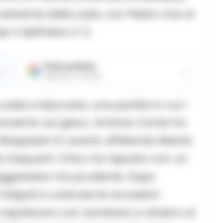
n extremis dalla Lazio, con Pedro che al
r il definitivo 2-2.
Fonte preferita
→
→
Aggiungici su Google
vida e bloccata, una partita in cui i
ravvento sul gioco. Antonio Conte ha
aspadori in avanti, affidando libertà
trequarti. Chivu ha risposto con un
aggressivo ma prudente. Dopo
l Napoli a costruire le occasioni
l capolavoro con sombrero e sinistro al