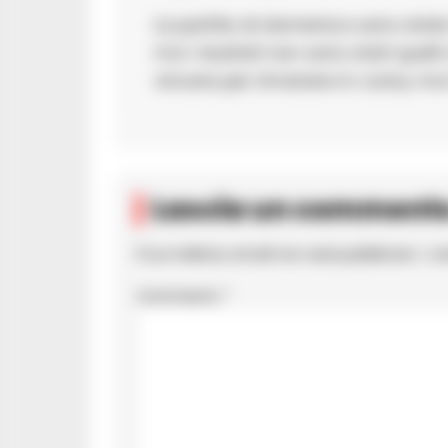
La partite di domenica sono stat
ma i risultati non sono stati quel
vincere per rimanere in corsa, ma 
Lascia un comment
Il tuo indirizzo email non sarà pubblicato.
I c
Commento
*