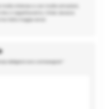
e molto intense e con molte emozioni,
li che ci aspettavamo. L’Inter doveva
ha fatto troppe errori.
o
ampi obbligatori sono contrassegnati
*