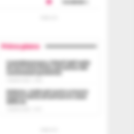
Condividi
PUBBLICITA
Primo piano
Castellammare, il bluff dell’asilo
di via Fratte finito nel mirino dei
commissari prefettizi
7 AGOSTO 2026 - 07:56
Salerno, cade nel vuoto e muore
mentre tenta di entrare in casa
della ex
7 AGOSTO 2026 - 07:27
PUBBLICITA