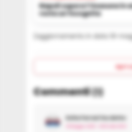
Napoli supera l’Osasuna in amichevole, ma il mercato
resta un’incognita
(aggiornamento in data 19-magg
Apri 
Commenti
(1)
Evita Ferrari
ha detto:
19 Maggio 2025 - 09:51 alle 09:51