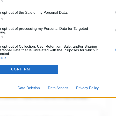
In
 della posta in palio.
o opt-out of the Sale of my Personal Data.
In
ire la vittoria proprio allo scadere,
to opt-out of processing my Personal Data for Targeted
eck che regala alla Lazio il rigore del
ing.
In
in vantaggio con Bisseck in chiusura di
o opt-out of Collection, Use, Retention, Sale, and/or Sharing
al pari di Pedro con la zuccata
ersonal Data that Is Unrelated with the Purposes for which it
lected.
sima disattenzione è costata due
Out
nter resta a -1 dal Napoli e sogna
CONFIRM
ne d’errore. Per lo scudetto
ue freddo. Il Napoli ospiterà il
Data Deletion
Data Access
Privacy Policy
a Como: l’ultima curva è da brividi.