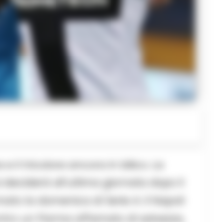
 il tricolore ancora in bilico. La
 deciderà all’ultima giornata dopo il
to la domenica di Serie A: il Napoli
ontro un Parma affamato di salvezza,