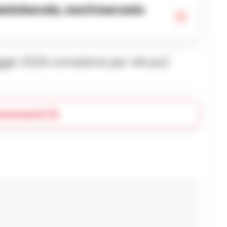
io 2025 correzione per refuso)
commenti (1)