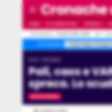
Cronache
HOME
ULTIME NOTIZIE
CRONACA
P
C
AGGIORNAMENTO :
7 AGOSTO 2026 - 09:45
30.7
NAP
Campi Flegrei emergenz
Temi del giorno
Home
Calcio Napoli
Pali, caos e VAR: il Napoli non sfonda, l’Inter
spreca. Lo scud
CALCIO NAPOLI
VINCENZO SCARPA