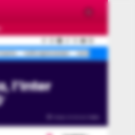
O
Caserta
truffa rapina anziani
morte caduta tentata
′
Tempo di lettura
1
min.