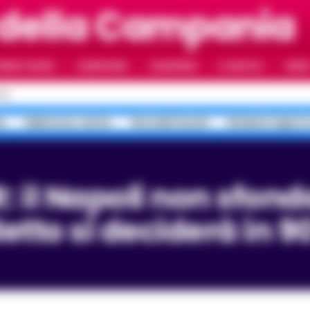
 della Campania
RIMO PIANO
CAMPANIA
CAMORRA
IL NAPOLI
VIDE
OLI
a
Salerno ex, morte
Terra dei Fuochi
Sistema Caprio 
etto si deciderà in 90