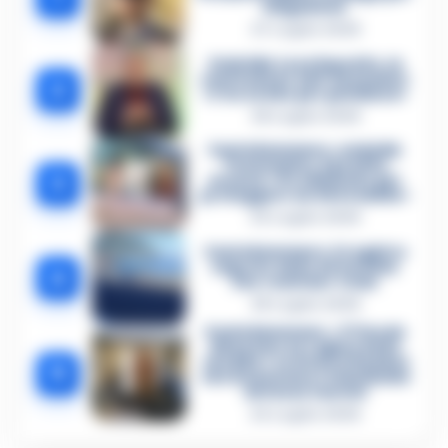
istigazione
27 Luglio 2026
Omicidio Luca Esposito, la
confessione dell’assassino:
2
«L’ho ucciso per punizione»
26 Luglio 2026
Castellammare, omicidio
Tommasino, il pentito
3
accusa: «Fu eliminato per
proteggere un intoccabile»
24 Luglio 2026
Castellammare, il registro
segreto delle determine
4
che «nutriva» i clan
28 Luglio 2026
Castellammare, «Ti faccio
diventare la regina delle
vendite»: le intercettazioni
5
che incastrano i fedelissimi
del boss Carolei
24 Luglio 2026