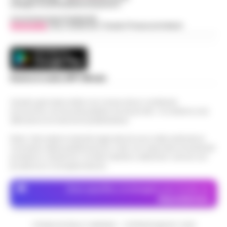
web@cronachedellacampania.it
Concessionaria Pubblicità
Vivimedia
| Sky | Addendo | Teads | Presscommtech
Scarica la nostra APP Ufficiale
Questo giornale inoltre non riceve alcun contributo
economico né da enti pubblici né da privati . Si sostiene solo
attraverso le inserzioni pubblicitarie.
Nota: I link esterni indicati negli articoli sono stati verificati al
momento della pubblicazione. Il sito non risponde di eventuali
problemi o disservizi: si invita l’utente a utilizzare i servizi con
prudenza e consapevolezza.
Dove specifico, le immagini sono fornite da
Depositphotos
CRONACHE DELLA CAMPANIA - COPYRIGHT@2014-2026