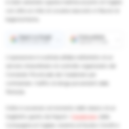
è stato arrestato questa mattina al porto di Cagliari
con oltre un chilo di cocaina nascosto in flaconi di
bagnoschiuma.
Seguici su Google
Fonte preferita
→
→
Ricevi le nostre notizie
Aggiungici su Google
L’operazione è scattata all’alba nell’ambito di un
servizio straordinario di controllo organizzato dal
Comando Provinciale dei Carabinieri per
contrastare i traffici di droga provenienti dalla
Penisola.
Il blitz è avvenuto al momento dello sbarco di un
traghetto giunto da Napoli. I
Carabinieri
della
Compagnia di Cagliari, insieme al Nucleo Cinofili e