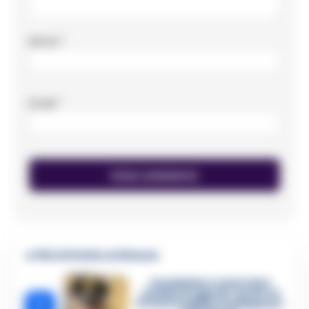
Nome
*
Email
*
🔥 Più letti della settimana
Carabiniere casertano
suicida in Liguria: anche la
1
Procura militare indaga per