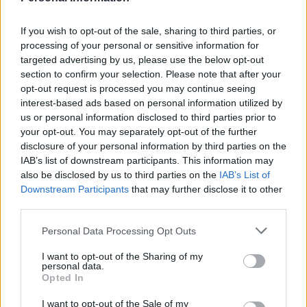
capisce come una persona possa
pensare di portare cocaina in
If you wish to opt-out of the sale, sharing to third parties, or
processing of your personal or sensitive information for
bagnoschiuma. Queste cose devono
targeted advertising by us, please use the below opt-out
fermarsi prima che sia troppo tardi e
section to confirm your selection. Please note that after your
il traffico di droga è un problema
opt-out request is processed you may continue seeing
interest-based ads based on personal information utilized by
serio.
us or personal information disclosed to third parties prior to
your opt-out. You may separately opt-out of the further
disclosure of your personal information by third parties on the
IAB’s list of downstream participants. This information may
also be disclosed by us to third parties on the
IAB’s List of
Downstream Participants
that may further disclose it to other
Ogalli
ha detto:
third parties.
16 Maggio 2025 - 21:52 alle 21:52
Personal Data Processing Opt Outs
Non capisco come possano
I want to opt-out of the Sharing of my
succedere cose del genere, la gente
personal data.
Opted In
deve rendersi conto che la droga
I want to opt-out of the Sale of my
rovina le vite delle persone e non solo