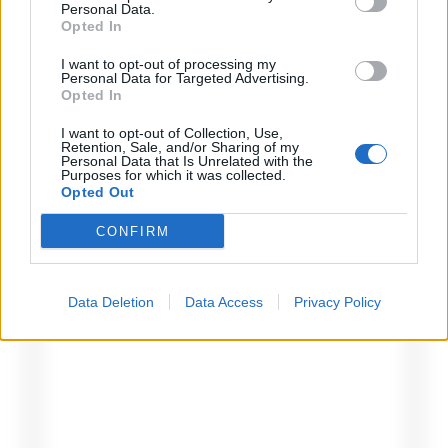
Personal Data.
quelle che la usano ma anche delle
Opted In
famiglie.
I want to opt-out of processing my
Personal Data for Targeted Advertising.
Opted In
I want to opt-out of Collection, Use,
Retention, Sale, and/or Sharing of my
Personal Data that Is Unrelated with the
Lascia un commento
Purposes for which it was collected.
Opted Out
Il tuo indirizzo email non sarà pubblicato.
I campi
CONFIRM
obbligatori sono contrassegnati
*
Commento
*
Data Deletion
Data Access
Privacy Policy