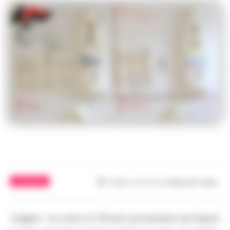
ATTUALITÀ
Tempo di lettura
meno di 1
min.
Cagliari– Un uomo di 39 anni proveniente da Napoli