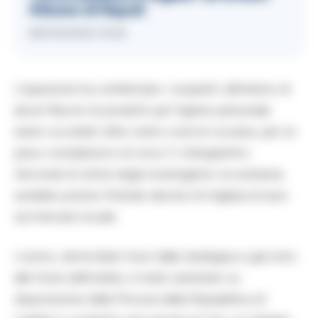
45enne di Napoli
28/09/2024 15:20
L’ispezione ha confermato i sospetti: all’interno di
alcuni flaconi di prodotti per l’igiene personale
erano occultati oltre cento ovuli di cocaina, per un
peso complessivo di circa 1,1 chilogrammi.
Secondo le stime degli investigatori, la sostanza
avrebbe potuto fruttare decine di migliaia di euro
sul mercato locale.
L’uomo, domiciliato fuori dalla Sardegna e già noto
alle forze dell’ordine, è stato arrestato su
disposizione della Procura della Repubblica di