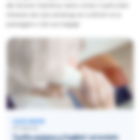
alla Sezione Operativa, hanno notato il particolare
interesse del cane antidroga nei confronti di un
passeggero e dei suoi bagagli.
LEGGI ANCHE
ATTUALITÀ
Truffa anziana a Cagliari: arrestato