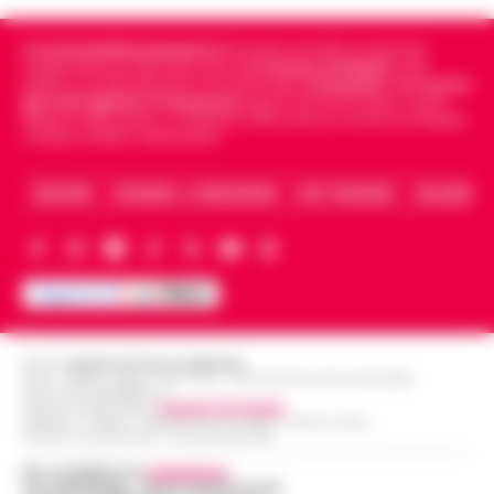
Cronachedellacampania.it
fondato nel 2015, è il giornale
indipendente di riferimento per le
Cronache di Napoli
, sulla
politica, sui fatti del giorno e le storie della
Campania
.
Tra i primi
giornali digitali in Campania
segue anche le notizie il calcio
Napoli e dello sport in Campania. Racconta la Cronaca di Napoli,
Caserta, Avellino e Benevento.
ARCHIVIO
CHI SIAMO – LA REDAZIONE
FACT CHECKING
COLLABORA
Editore
CRONACHE DELLA CAMPANIA
R.O.C.: 030531 - Reg. N. 1301/ 2016 - Tribunale Torre Annunziata (NA)
Partita IVA IT08642881216
Direttore Responsabile:
Giuseppe Del Gaudio
Redazioni : Scafati / Castellammare di Stabia / Caserta / Sarno
Indirizzo Via Sardoncelli 115 Boscoreale (NA)
Per contattare la
redazione
:
Tel / Whatsapp : 334.12.78.004 email: