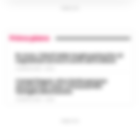
PUBBLICITA
Primo piano
Rc Auto, il bluff delle targhe polacche: ai
napoletani arriva il conto da 5 milioni
9 AGOSTO 2026 - 06:20
Campi Flegrei, oltre 2mila persone
ancora fuori casa: a Pozzuoli 813
famiglie allontanate
8 AGOSTO 2026 - 22:56
PUBBLICITA