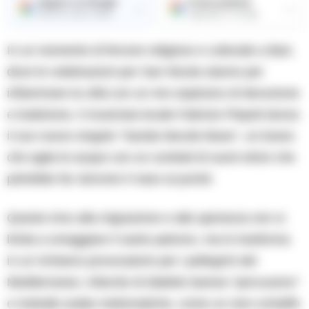
Seguici su Google
Fonte preferita
→
→
Ricevi le nostre notizie
Aggiungici su Google
In un momento di fervore religioso e culturale a Bari,
dove le celebrazioni per San Nicola stanno per
infiammare la città con un mix esplosivo di devozione
e tradizione, il musicista locale Fabrizio Piepoli lancia
il suo nuovo singolo “Sanda Necole blues”, un brano
che agita le acque con un cocktail di suoni etnici che
potrebbe far storcere il naso ai puristi.
Questo inno alla migrazione e alla speranza non si
limita a omaggiare il santo patrono, ma lo trasforma
in un richiamo provocatorio per i pellegrini del
Mediterraneo, infarcito di dialetto barese “percussivo”
e melodie arabe melismatiche, come un vero schiaffo