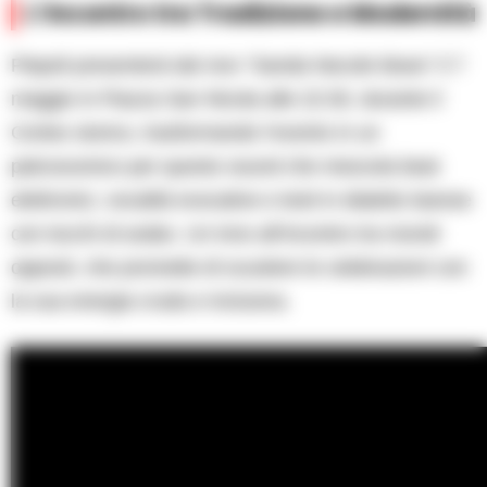
L’Incontro tra Tradizione e Modernità
Piepoli presenterà dal vivo “Sanda Necole blues” il 7
maggio in Piazza San Nicola alle 22:30, durante il
Corteo storico, trasformando l’evento in un
palcoscenico per questo sound che mescola beat
elettronici, vocalità evocative e testi in dialetto barese
con tocchi di arabo. Un inno all’incontro tra mondi
opposti, che promette di scuotere le celebrazioni con
la sua energia cruda e inclusiva.