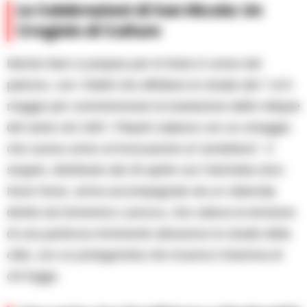
Le Celebrazioni di San Nicola: Un
Crogiolo di Culture
Mentre Bari si prepara per le feste in onore del
patrono, con i fedeli che affollano le strade dal 7 al 9
maggio per commemorare la traslazione delle reliquie
del santo nel 1087, Piepoli colpisce con un omaggio
che suona come un’invocazione al “protettore”. Il
singolo, distribuito dal 29 aprile con l’etichetta Zero
Nove Nove, arriva accompagnato da un videoclip
diretto da Domenico Larocca, che cattura la tensione
di una partenza imminente attraverso le strade della
città, con un protagonista che incarna il dramma di
chi fugge.