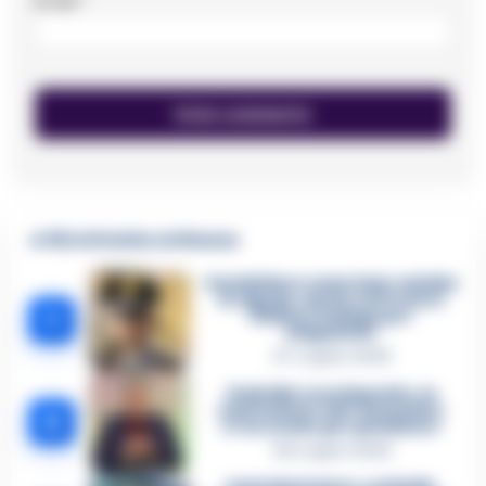
Email
*
🔥 Più letti della settimana
Carabiniere casertano suicida
in Liguria: anche la Procura
1
militare indaga per
istigazione
27 Luglio 2026
Omicidio Luca Esposito, la
confessione dell’assassino:
2
«L’ho ucciso per punizione»
26 Luglio 2026