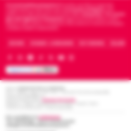
Cronachedellacampania.it
fondato nel 2015, è il giornale
indipendente di riferimento per le
Cronache di Napoli
, sulla
politica, sui fatti del giorno e le storie della
Campania
.
Tra i primi
giornali digitali in Campania
segue anche le notizie il calcio
Napoli e dello sport in Campania. Racconta la Cronaca di Napoli,
Caserta, Avellino e Benevento.
ARCHIVIO
CHI SIAMO – LA REDAZIONE
FACT CHECKING
COLLABORA
Editore
CRONACHE DELLA CAMPANIA
R.O.C.: 030531 - Reg. N. 1301/ 2016 - Tribunale Torre Annunziata (NA)
Partita IVA IT08642881216
Direttore Responsabile:
Giuseppe Del Gaudio
Redazioni : Scafati / Castellammare di Stabia / Caserta / Sarno
Indirizzo Via Sardoncelli 115 Boscoreale (NA)
Per contattare la
redazione
:
Tel / Whatsapp : 334.12.78.004 email:
web@cronachedellacampania.it