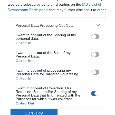
Commenti
also be disclosed by us to third parties on the
IAB’s List of
(1)
Downstream Participants
that may further disclose it to other
third parties.
Personal Data Processing Opt Outs
Teresa Ricci
ha detto:
I want to opt-out of the Sharing of my
1 Maggio 2025 - 15:51 alle 15:51
personal data.
Opted In
Ho ascoltato il nuovo singolo di Fabrizio
I want to opt-out of the Sale of my
Piepoli e mi sembra che ci sia una
Personal Data.
Opted In
buona combinazione di suoni ma al
steso tempo non so se è adatto a tutte
I want to opt-out of processing my
Personal Data for Targeted Advertising.
le orecchie. La mescolanza dei generi è
Opted In
interessante ma potrebbe creare
I want to opt-out of Collection, Use,
confusione.
Retention, Sale, and/or Sharing of my
Personal Data that Is Unrelated with the
Purposes for which it was collected.
Opted Out
CONFIRM