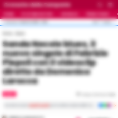
Cronache della Campania
HOME
ULTIME NOTIZIE
CRONACA
PRIMO PIANO
C
26.4
NAPOLI
5 AGOSTO 2026 - 21:55
AGGIORNAMENTO :
Home
Music
Sanda Necole blues, il
nuovo singolo di Fabrizio
Piepoli con il videoclip
diretto da Domenico
Larocca
MUSIC
Tempo di lettura
1
min
Iscriviti ai nostri
canali social
per le ultime notizie dalla Campania con notizi