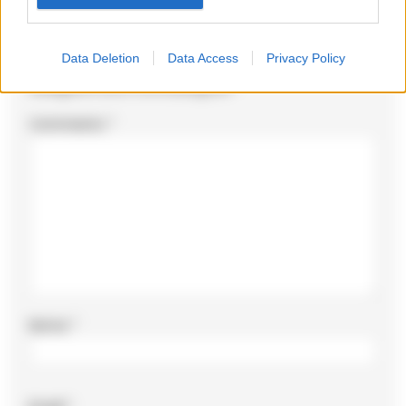
Lascia un commento
Data Deletion
Data Access
Privacy Policy
Il tuo indirizzo email non sarà pubblicato.
I campi
obbligatori sono contrassegnati
*
Commento
*
Nome
*