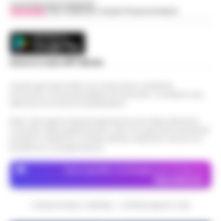
Concessionaria Pubblicità
Vivimedia
| Sky | Addendo | Teads | Presscommtech
Scarica la nostra APP Ufficiale
Questo giornale inoltre non riceve alcun contributo
economico né da enti pubblici né da privati . Si sostiene solo
attraverso le inserzioni pubblicitarie.
Nota: I link esterni indicati negli articoli sono stati verificati al
momento della pubblicazione. Il sito non risponde di eventuali
problemi o disservizi: si invita l’utente a utilizzare i servizi con
prudenza e consapevolezza.
Dove specifico, le immagini sono fornite da
Depositphotos
CRONACHE DELLA CAMPANIA - COPYRIGHT@2014-2026