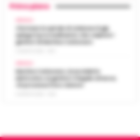
Primo piano
AFRAGOLA
«Fermare la spirale di violenza»:il gip
spiega il provvedimento che colpisce i
genitori di Martina Carbonaro
5 AGOSTO 2026 - 18:37
AFRAGOLA
Martina Carbonaro, braccialetto
elettronico ai genitori: il legale attacca,
«Si processa il loro dolore»
5 AGOSTO 2026 - 12:50