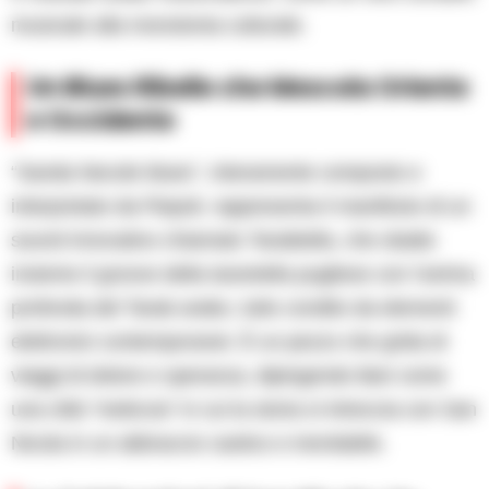
musicale alla monotonia culturale.
Un Blues Ribelle che Mescola Oriente
e Occidente
“Sanda Necole blues”, interamente composto e
interpretato da Piepoli, rappresenta il manifesto di un
sound innovativo chiamato Tarabtella, che sbatte
insieme il groove della tarantella pugliese con l’anima
profonda del Tarab arabo, tutto condito da elementi
elettronici contemporanei. È un pezzo che grida di
viaggi di dolore e speranza, dipingendo Bari come
una città “meticcia” in cui la storia si intreccia con San
Nicola in un abbraccio caotico e inevitabile.