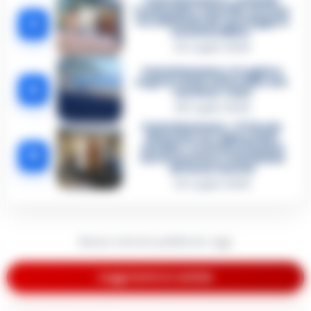
Castellammare, omicidio
Tommasino, il pentito accusa:
3
«Fu eliminato per proteggere
un intoccabile»
24 Luglio 2026
Castellammare, il registro
segreto delle determine che
4
«nutriva» i clan
28 Luglio 2026
Castellammare, «Ti faccio
diventare la regina delle
vendite»: le intercettazioni
5
che incastrano i fedelissimi
del boss Carolei
24 Luglio 2026
Nessun articolo pubblicato oggi.
Leggi tutte le notizie