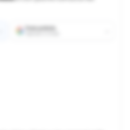
Fonte preferita
→
→
Aggiungici su Google