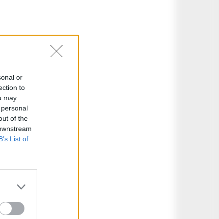
sonal or
ection to
ou may
 personal
out of the
 downstream
B’s List of