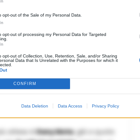
In
squadra e città escono a
testa alta
o opt-out of the Sale of my Personal Data.
In
19/05/2026 22:42
to opt-out of processing my Personal Data for Targeted
ing.
In
i
, il faro offensivo resta
Romelu
o opt-out of Collection, Use, Retention, Sale, and/or Sharing
ersonal Data that Is Unrelated with the Purposes for which it
lected.
 ultime cinque partite
: il suo gol a
Out
sue spalle,
McTominay
, protagonista
CONFIRM
ara contro l’Empoli, è dato a
2,50
,
Simeone
, entrambi candidati a partire
Data Deletion
Data Access
Privacy Policy
più atteso è
Dany Mota
, già a quota