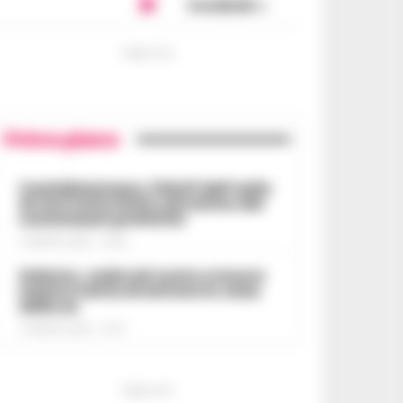
Condividi
PUBBLICITA
Primo piano
Castellammare, il bluff dell’asilo
di via Fratte finito nel mirino dei
commissari prefettizi
7 AGOSTO 2026 - 07:56
Salerno, cade nel vuoto e muore
mentre tenta di entrare in casa
della ex
7 AGOSTO 2026 - 07:27
PUBBLICITA