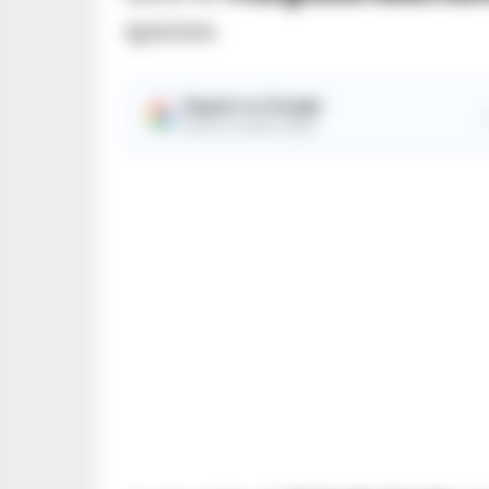
sparare.
Seguici su Google
Ricevi le nostre notizie