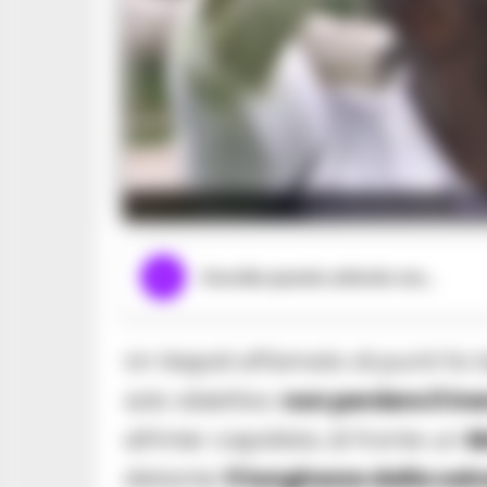
Rom
Ascolta questo articolo ora...
Un Napoli affamato di punti fa t
solo obiettivo:
non perdere il tr
all’Inter capolista; di fronte un
M
distante
11 lunghezze dalla sal