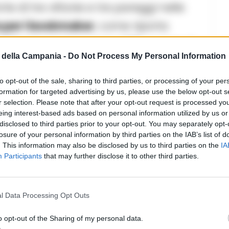
orte di tre vittorie e tre pareggi nelle
a per i bookmaker
, come riporta
 il “2” azzurro è quotato
1,24
, mentre il
della Campania -
Do Not Process My Personal Information
lpaccio brianzolo? Un azzardo da
12
gli ultimi incroci tra le due squadre a
to opt-out of the sale, sharing to third parties, or processing of your per
formation for targeted advertising by us, please use the below opt-out s
 volta i bookie puntano sull’
Over
r selection. Please note that after your opt-out request is processed y
eing interest-based ads based on personal information utilized by us or
na gara con più di due reti
disclosed to third parties prior to your opt-out. You may separately opt-
a 1,94.
losure of your personal information by third parties on the IAB’s list of
. This information may also be disclosed by us to third parties on the
IA
Participants
that may further disclose it to other third parties.
LEGGI ANCHE
CALCIO
l Data Processing Opt Outs
I sogni della Juve Stabia
o opt-out of the Sharing of my personal data.
finiscono a Monza: ma