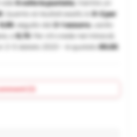
 vale
6 volte la puntata
, mentre un
0
. Quanto ai risultati esatti, lo
0-2 per
5,69
, seguito dal
2-1 azzurro
, uscito
are, a
8,70
. Per chi crede nei miracoli,
un 2-0 datato 2023 – è quotato
85.00
.
commenti (1)