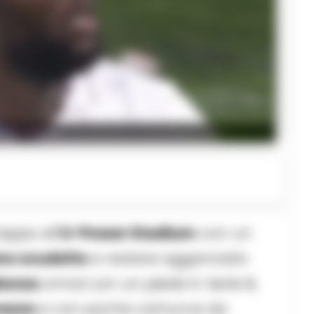
elu Lukaku
appa all’
U-Power Stadium
con un
eno scudetto
e restare agganciato
onza
ormai con un piede in Serie B,
vezza
e con poche cartucce da