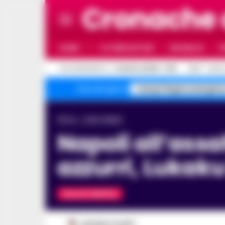
Cronache
HOME
ULTIME NOTIZIE
CRONACA
P
C
AGGIORNAMENTO :
7 AGOSTO 2026 - 11:57
32.9
NAPO
Campi Flegrei emergenz
Temi del giorno
Home
Calcio Napoli
Napoli all’assalto del Monza: quote tutte per gli
azzurri, Lukaku
CALCIO NAPOLI
VINCENZO SCARPA