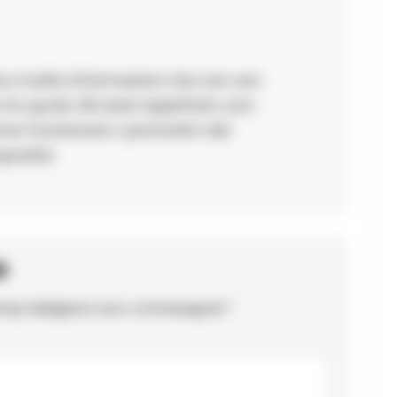
ono molte informazioni che non son
e le quote. Mi sarei aspettato una
me funzionano i pronostici dei
squadre.
o
ampi obbligatori sono contrassegnati
*