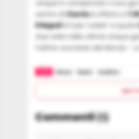
cinque in campionato: il suo gol
centro di
Ciurria
è offerto a
7,5
il Napoli
è il più “caldo” a quota
due volte nelle ultime cinque g
l’ultimo successo del Monza – 
TAGS
Monza
Napoli
Scudetto
Apri 
Commenti
(1)