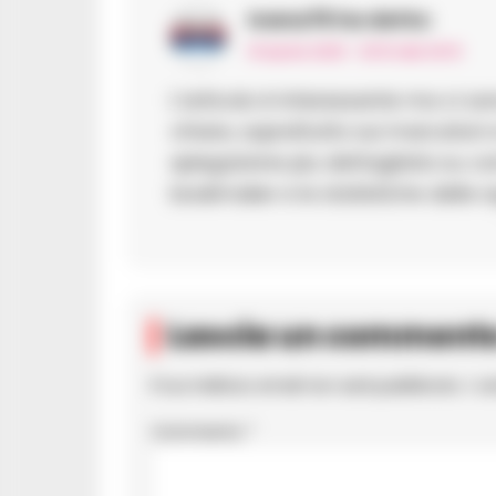
Ivana76
ha detto:
19 Aprile 2025 - 00:51 alle 00:51
L’articolo è interessante ma ci s
chiare, soprattutto sui marcatori 
spiegazione piu dettagliata su co
bookmaker e le statistiche delle 
Lascia un comment
Il tuo indirizzo email non sarà pubblicato.
I c
Commento
*