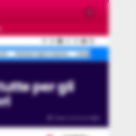
O
ochi
Sistema Caprio Caserta
Campi Flegrei turismo
ri
Tempo di lettura
1
min.