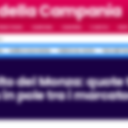
 della Campania
RIMO PIANO
CAMPANIA
CAMORRA
IL NAPOLI
VIDE
LI
a
bollino rosso meteo
Salerno ex, morte
Terra dei Fu
 in pole tra i marcato