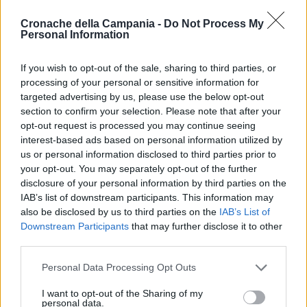
RIPRODUZIONE RISERVATA
Cronache della Campania -
Do Not Process My
TAGS
Acerra
Clan
Stesa
Videosorveglianza
Personal Information
If you wish to opt-out of the sale, sharing to third parties, or
Apri commenti (1)
processing of your personal or sensitive information for
targeted advertising by us, please use the below opt-out
section to confirm your selection. Please note that after your
opt-out request is processed you may continue seeing
Commenti
(1)
interest-based ads based on personal information utilized by
us or personal information disclosed to third parties prior to
your opt-out. You may separately opt-out of the further
disclosure of your personal information by third parties on the
Cleros Palmieri
ha detto:
IAB’s list of downstream participants. This information may
also be disclosed by us to third parties on the
IAB’s List of
3 Giugno 2026 - 07:49 alle 07:49
Downstream Participants
that may further disclose it to other
third parties.
La situazione ad Acerra pare molto
grave ma nonsi capisce bene chi deve
Personal Data Processing Opt Outs
intervenire, la polizia locale sembra
I want to opt-out of the Sharing of my
tuttoil giorno impegnata a multare
personal data.