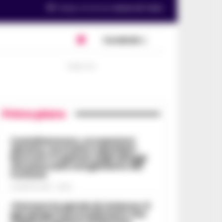
Tempo di lettura
meno di 1
min.
Condividi
PUBBLICITA
Primo piano
Castellammare, occupazioni
abusive, morosità e sgomberi
bloccati: il capitolo sugli alloggi
che pesa sullo scioglimento del
Comune
6 AGOSTO 2026 - 06:54
«Fermare la spirale di violenza»:il
gip spiega il provvedimento che