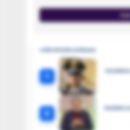
🔥 Più letti della settimana
Carabiniere
1
Omicidio Lu
2