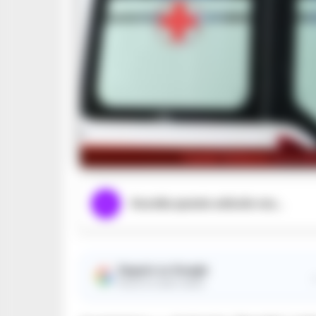
Castel Volturno, travolt
Ascolta questo articolo ora...
Seguici su Google
Ricevi le nostre notizie