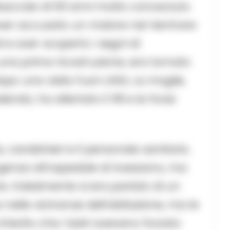
abaccaio di 63 anni molto conosciuto
 aver accusato un malore nel rientrare
i e aver scoperto i segni di
una prima ricostruzione, era tornato
po una visita fuori città. La moglie,
do, ha allertato il 118 e le forze
, carabinieri e il personale sanitario.
urgenza all’ospedale di Avezzano, ma
e. Inizialmente si era parlato di un
 nelle vicinanze dell’abitazione, ma le
hiarito che i ladri avevano forzato