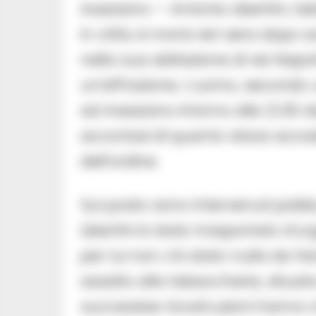
Avezzano — Antonio Libertini, t
in città, è morto ieri sera dopo
nella sua abitazione di via Napol
un’effrazione. L’uomo, secondo 
ad Avezzano intorno alle 21.30 do
accortasi di quanto stava accaden
dell’ordine.
Sul posto sono intervenuti polizia
Libertini è stato trasportato d’
per lui non c’è stato nulla da far
assalto alla tabaccheria, situata
successive ricostruzioni hanno c