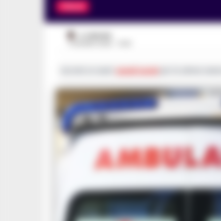
ITALIA
A. CARLINO
3 GIUGNO 2026 - 14:42
Iscriviti ai nostri
canali social
per le ultime notiz