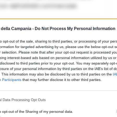
on dell’attività commerciale.
della Campania -
Do Not Process My Personal Information
ricorso al cesareo
to opt-out of the sale, sharing to third parties, or processing of your per
formation for targeted advertising by us, please use the below opt-out s
r selection. Please note that after your opt-out request is processed y
tra residenti e clienti. Le indagini
eing interest-based ads based on personal information utilized by us or
disclosed to third parties prior to your opt-out. You may separately opt-
dinamica dell’intrusione e individuare i
losure of your personal information by third parties on the IAB’s list of
. This information may also be disclosed by us to third parties on the
IA
Participants
that may further disclose it to other third parties.
l Data Processing Opt Outs
o opt-out of the Sharing of my personal data.
commenti (1)