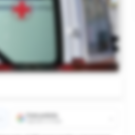
o in bicicletta, muore un anziano
Fonte preferita
→
→
Aggiungici su Google