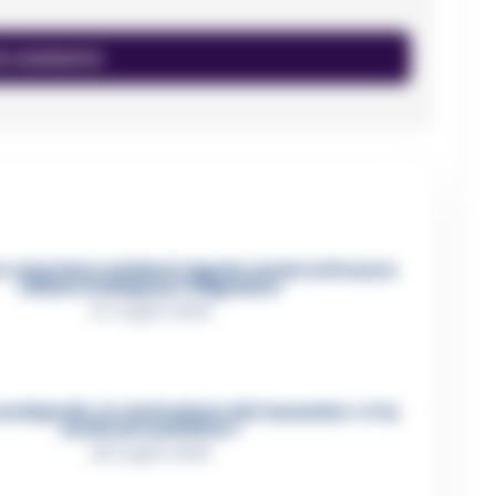
 casertano suicida in Liguria: anche la Procura
militare indaga per istigazione
27 Luglio 2026
ca Esposito, la confessione dell’assassino: «L’ho
ucciso per punizione»
26 Luglio 2026