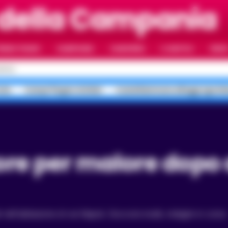
 della Campania
RIMO PIANO
CAMPANIA
CAMORRA
IL NAPOLI
VIDE
APOLI
ate
Campi Flegrei sfollati
Castellammare alloggi sgomb
i nell'abitazione di via Napoli. Soccorsi inutili, indagini in corso