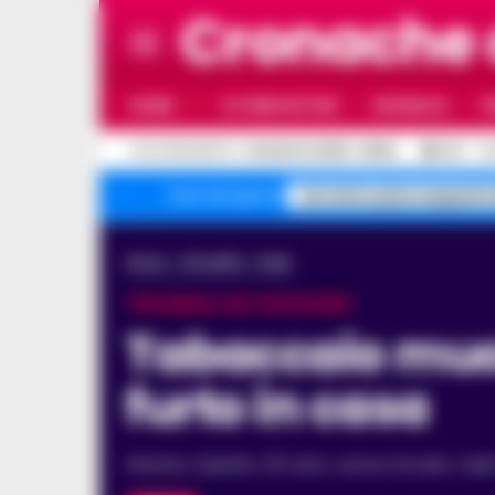
Cronache
HOME
ULTIME NOTIZIE
CRONACA
P
C
AGGIORNAMENTO :
6 AGOSTO 2026 - 06:54
25.1
N
Sorrento pizze sequestr
Temi del giorno
Home
Attualità
Italia
TRAGEDIA AD AVEZZANO
Tabaccaio muore per malore dopo aver scoperto il
furto in casa
Antonio Libertini, 63 anni, aveva trovato i ladr