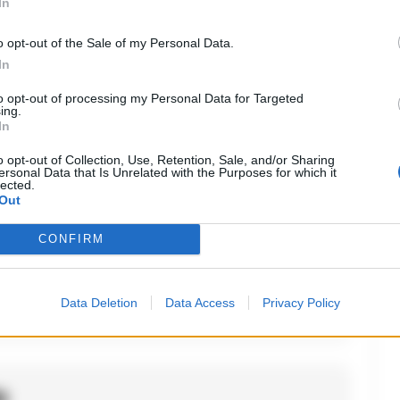
In
o opt-out of the Sale of my Personal Data.
In
to opt-out of processing my Personal Data for Targeted
ing.
In
o opt-out of Collection, Use, Retention, Sale, and/or Sharing
ersonal Data that Is Unrelated with the Purposes for which it
lected.
Out
ccaio, non capisco bene la dinamica,
dell appartaento e lui e’ ritornato a
CONFIRM
; la moglie ha chiamato 118 ma pare che
ti in tempo o fallito.
Data Deletion
Data Access
Privacy Policy
o