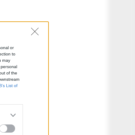
sonal or
ection to
ou may
 personal
out of the
 downstream
B’s List of