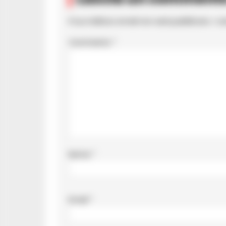
Il tuo indirizzo email non sarà pubblicato.
I c
Commento
*
Nome
*
Email
*