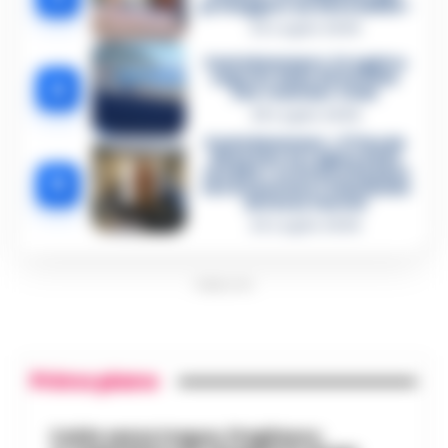
proteggere un intoccabile»
24 Luglio 2026
Castellammare, il registro
segreto delle determine
4
che «nutriva» i clan
28 Luglio 2026
Castellammare, «Ti faccio
diventare la regina delle
vendite»: le intercettazioni
5
che incastrano i fedelissimi
del boss Carolei
24 Luglio 2026
PUBBLICITA
Primo piano
Caldo senza tregua, Pregliasco: