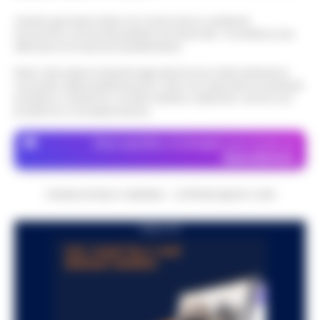
Questo giornale inoltre non riceve alcun contributo
economico né da enti pubblici né da privati . Si sostiene solo
attraverso le inserzioni pubblicitarie.
Nota: I link esterni indicati negli articoli sono stati verificati al
momento della pubblicazione. Il sito non risponde di eventuali
problemi o disservizi: si invita l’utente a utilizzare i servizi con
prudenza e consapevolezza.
Dove specifico, le immagini sono fornite da
Depositphotos
CRONACHE DELLA CAMPANIA - COPYRIGHT@2014-2026
PUBBLICITA