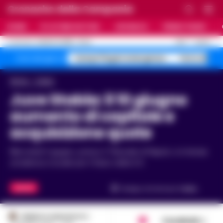
Cronache della Campania
HOME
ULTIME NOTIZIE
CRONACA
PRIMO PIANO
C
26.5
NAPOLI
6 AGOSTO 2026 - 21:44
AGGIORNAMENTO :
Campi Flegrei emergenza
Terra dei Fu
Temi del giorno
Home
Calcio
Juve Stabia: il 10 giugno
aumento di capitale e
acquisizione quote
Mercoledì 3 giugno, presso il Tribunale di Napoli, si è tenuta
un’udienza cruciale per il futuro della S.S.
CALCIO
Tempo di lettura
1
min.
FEDERICA ANNUNZIATA
Condividi