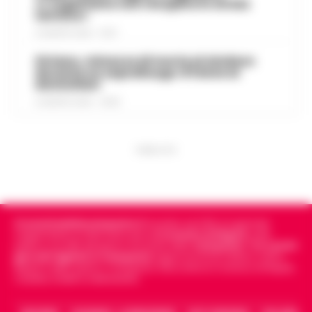
«L’organismo non recupera lo stress
termico»
6 AGOSTO 2026 - 10:57
Striano, minacce di morte al sindaco
durante un sopralluogo: 67enne ai
domiciliari
6 AGOSTO 2026 - 09:43
PUBBLICITA
Cronachedellacampania.it
fondato nel 2015, è il giornale
indipendente di riferimento per le
Cronache di Napoli
, sulla
politica, sui fatti del giorno e le storie della
Campania
.
Tra i primi
giornali digitali in Campania
segue anche le notizie il calcio
Napoli e dello sport in Campania. Racconta la Cronaca di Napoli,
Caserta, Avellino e Benevento.