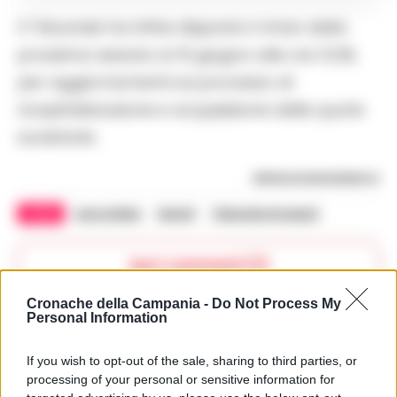
Il Tribunale ha infine disposto il rinvio della
prossima seduta al 10 giugno alle ore 12:30,
per aggiornamenti sul processo di
ricapitalizzazione e acquisizione delle quote
societarie.
RIPRODUZIONE RISERVATA
TAGS
Juve stabia
Serie B
Tribunale di napoli
Apri commenti (1)
Cronache della Campania -
Do Not Process My
Personal Information
Commenti
(1)
If you wish to opt-out of the sale, sharing to third parties, or
processing of your personal or sensitive information for