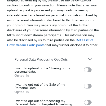
targeted advertising by us, please use the below opt-out
Wrizzi
ha detto:
section to confirm your selection. Please note that after your
opt-out request is processed you may continue seeing
3 Giugno 2026 - 22:50 alle 22:50
interest-based ads based on personal information utilized by
us or personal information disclosed to third parties prior to
Non capisco ben, la udienza di
your opt-out. You may separately opt-out of the further
Mercoledi 3 sembra un casino: il
disclosure of your personal information by third parties on the
Tribunale han detto rinvio ma poi i
IAB’s list of downstream participants. This information may
also be disclosed by us to third parties on the
IAB’s List of
numeri del capitali 6901000 scritti
Downstream Participants
that may further disclose it to other
strano, e l’offerta ad Agnel1o poy
third parties.
l’hanallargata a Domus e
Personal Data Processing Opt Outs
SwissGulpholding senza documenti
chiari, la ricapitalizzazion pare
I want to opt-out of the Sharing of my
personal data.
confusa e i notai parlan strano
Opted In
I want to opt-out of the Sale of my
Personal Data.
Opted In
I want to opt-out of processing my
Lascia un commento
Personal Data for Targeted Advertising.