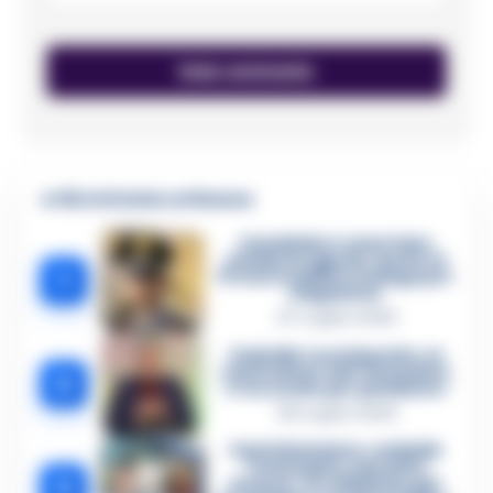
🔥 Più letti della settimana
Carabiniere casertano
suicida in Liguria: anche la
1
Procura militare indaga per
istigazione
27 Luglio 2026
Omicidio Luca Esposito, la
confessione dell’assassino:
2
«L’ho ucciso per punizione»
26 Luglio 2026
Castellammare, omicidio
Tommasino, il pentito
3
accusa: «Fu eliminato per