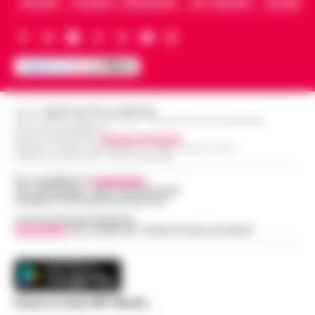
ARCHIVIO
CHI SIAMO – LA REDAZIONE
FACT CHECKING
COLLABORA
Editore
CRONACHE DELLA CAMPANIA
R.O.C.: 030531 - Reg. N. 1301/ 2016 - Tribunale Torre Annunziata (NA)
Partita IVA IT08642881216
Direttore Responsabile:
Giuseppe Del Gaudio
Redazioni : Scafati / Castellammare di Stabia / Caserta / Sarno
Indirizzo Via Sardoncelli 115 Boscoreale (NA)
Per contattare la
redazione
:
Tel / Whatsapp : 334.12.78.004 email:
web@cronachedellacampania.it
Concessionaria Pubblicità
Vivimedia
| Sky | Addendo | Teads | Presscommtech
Scarica la nostra APP Ufficiale