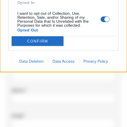
Opted In
Il tuo indirizzo email non sarà pubblicato.
I campi
I want to opt-out of Collection, Use,
obbligatori sono contrassegnati
*
Retention, Sale, and/or Sharing of my
Personal Data that Is Unrelated with the
Purposes for which it was collected.
Commento
*
Opted Out
CONFIRM
Data Deletion
Data Access
Privacy Policy
Nome
*
Email
*