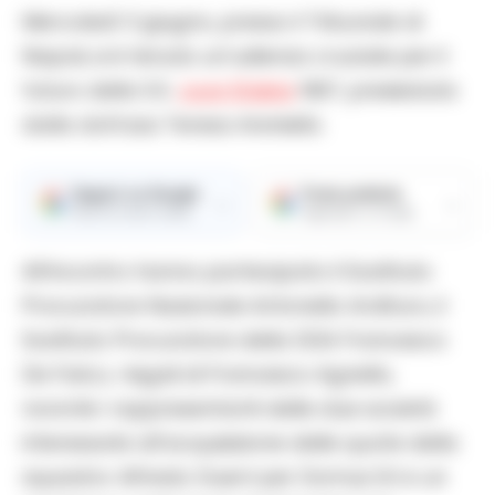
Mercoledì 3 giugno, presso il Tribunale di
Napoli, si è tenuta un’udienza cruciale per il
futuro della S.S.
Juve Stabia
1907, presieduta
dalla dott.ssa Teresa Areniello.
Seguici su Google
Fonte preferita
→
→
Ricevi le nostre notizie
Aggiungici su Google
All’incontro hanno partecipato il Sostituto
Procuratore Nazionale Antonello Ardituro, il
Sostituto Procuratore della DDA Francesco
De Falco, i legali di Francesco Agnello,
nonché i rappresentanti delle due società
interessate all’acquisizione delle quote della
squadra: Alfredo Guerri per Domus Srl e un