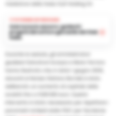
mediatore della Swiss Gulf Holding Srl.
TI POTREBBE INTERESSARE
Zola torna in azzurro: guiderà i
progetti del settore giovanile del Club
Italia
Durante la seduta, gli amministratori
giudiziari Salvatore Scarpa e Mario Ferrara
hanno illustrato che, in data 1 giugno 2026,
davanti al Notaio Stefano Borrelli, è stato
deliberato un aumento di capitale della
società fino a 6.901.000 euro. Questo
intervento è stato necessario per rispettare i
parametri richiesti dalla FIGC per l’iscrizione