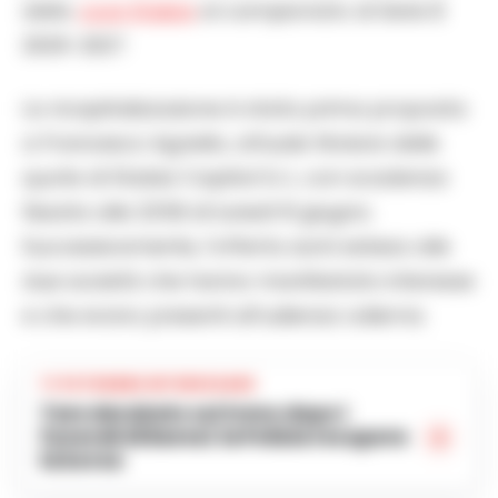
della
Juve Stabia
al campionato di Serie B
2026-2027.
La ricapitalizzazione è stata prima proposta
a Francesco Agnello, attuale titolare delle
quote di Stabia Capital S.r.l., con scadenza
fissata alle 23:59 di lunedì 8 giugno.
Successivamente, l’offerta sarà estesa alle
due società che hanno manifestato interesse
e che erano presenti all’udienza odierna.
TI POTREBBE INTERESSARE
Tare derubato sul treno dopo i
funerali di Baresi: la Polizia recupera
la borsa