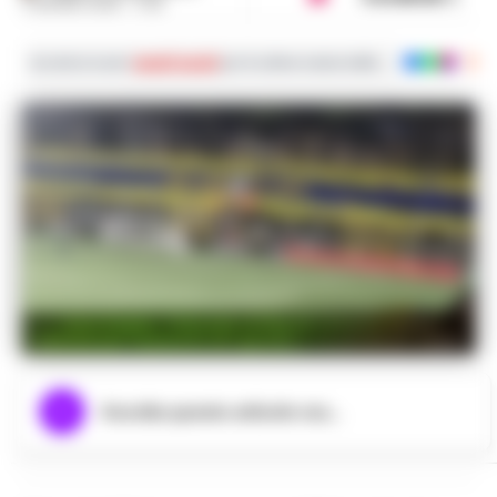
3 GIUGNO 2026 - 17:29
Iscriviti ai nostri
canali social
per le ultime notizie dalla Campania con noti
Juve Stabia: Tribunale di Napoli convoca nuova
udienza per l’aumento di capitale e acquisizione quote
Ascolta questo articolo ora...