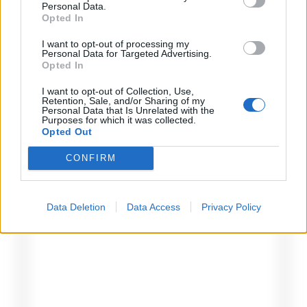
Personal Data.
partita e la presion, la società han
Opted In
deciso cosi ma vedremmo
I want to opt-out of processing my
Personal Data for Targeted Advertising.
Opted In
I want to opt-out of Collection, Use,
Retention, Sale, and/or Sharing of my
Personal Data that Is Unrelated with the
Lascia un commento
Purposes for which it was collected.
Opted Out
Il tuo indirizzo email non sarà pubblicato.
I campi
CONFIRM
obbligatori sono contrassegnati
*
Commento
*
Data Deletion
Data Access
Privacy Policy