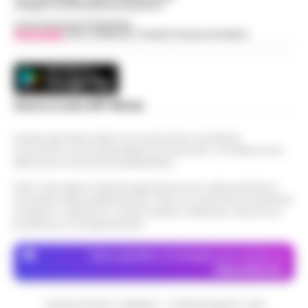
web@cronachedellacampania.it
Concessionaria Pubblicità
Vivimedia
| Sky | Addendo | Teads | Presscommtech
Scarica la nostra APP Ufficiale
Questo giornale inoltre non riceve alcun contributo
economico né da enti pubblici né da privati . Si sostiene solo
attraverso le inserzioni pubblicitarie.
Nota: I link esterni indicati negli articoli sono stati verificati al
momento della pubblicazione. Il sito non risponde di eventuali
problemi o disservizi: si invita l’utente a utilizzare i servizi con
prudenza e consapevolezza.
Dove specifico, le immagini sono fornite da
Depositphotos
CRONACHE DELLA CAMPANIA - COPYRIGHT@2014-2026