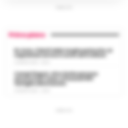
PUBBLICITA
Primo piano
Rc Auto, il bluff delle targhe polacche: ai
napoletani arriva il conto da 5 milioni
9 AGOSTO 2026 - 06:20
Campi Flegrei, oltre 2mila persone
ancora fuori casa: a Pozzuoli 813
famiglie allontanate
8 AGOSTO 2026 - 22:56
PUBBLICITA