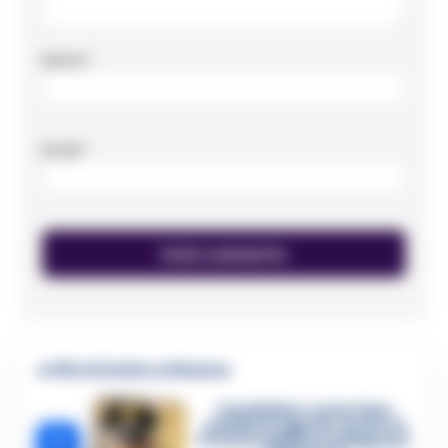
Nome
*
Email
*
🔥 Più letti della settimana
Carabiniere casertano
suicida in Liguria: anche la
1
Procura militare indaga per