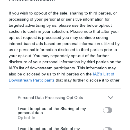
pure io penso che l’investimento pare
onesto pero non si sapra subito se
If you wish to opt-out of the sale, sharing to third parties, or
processing of your personal or sensitive information for
Hojlund restera a lungo gia per colpa
targeted advertising by us, please use the below opt-out
di infortuni e altre cause il tempo
section to confirm your selection. Please note that after your
dirre
opt-out request is processed you may continue seeing
interest-based ads based on personal information utilized by
us or personal information disclosed to third parties prior to
your opt-out. You may separately opt-out of the further
disclosure of your personal information by third parties on the
IAB’s list of downstream participants. This information may
also be disclosed by us to third parties on the
IAB’s List of
Giulietta41
ha detto:
Downstream Participants
that may further disclose it to other
3 Giugno 2026 - 19:50 alle 19:50
third parties.
Un grosso passo per Napol, sembra
Personal Data Processing Opt Outs
un buon affare ma ci son ancora
I want to opt-out of the Sharing of my
dubbi sulle capacita realizzative a
personal data.
Opted In
grandissimi livelli, il ragazzo ha fatto
16 gol ma in Europa cambia tutto la
I want to opt-out of the Sale of my