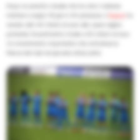
Dopo un prestito iniziale che ha visto il danese
mettere a segno 16 gol in 44 presenze, il
Napoli
ha
versato altri 44 milioni di euro alle casse inglesi,
portando l’investimento totale a 50 milioni di euro.
Un investimento importante che sottolinea la
fiducia del club nel giovane attaccante.