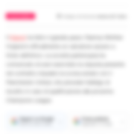
CALCIO NAPOLI
Tempo di lettura
meno di 1
min.
Il
Napoli
ha fatto il grande passo: Rasmus Winther
Hojlund è ufficialmente un calciatore azzurro a
titolo definitivo. La società partenopea ha
comunicato di aver esercitato la clausola presente
nel contratto stipulato la scorsa estate con il
Manchester United, che prevede l’obbligo di
riscatto in caso di qualificazione alla prossima
Champions League.
Seguici su Google
Fonte preferita
→
→
Ricevi le nostre notizie
Aggiungici su Google