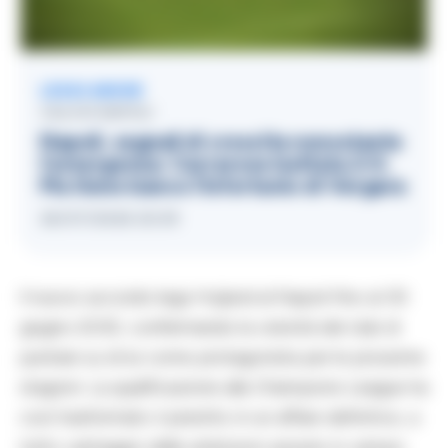
LEGGI ANCHE
CALCIO NAPOLI
Napoli, segnali di crescita nonostante
l’emergenza: Carrarese battuta 2-0.
Ma tiene banco l’infortunio di Vergara
26/07/2026 20:39
Il nuovo accordo lega Hojlund al Napoli fino al 30
giugno 2030, confermando la volontà del club di
puntare su di lui come protagonista per le prossime
stagioni. La qualificazione alla Champions League ha
così trasformato il prestito in un affare definitivo, a
tutto vantaggio delle ambizioni azzurre in campo