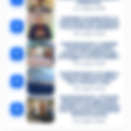
istigazione
27 Luglio 2026
Omicidio Luca Esposito, la
confessione dell’assassino:
2
«L’ho ucciso per punizione»
26 Luglio 2026
Castellammare, omicidio
Tommasino, il pentito
3
accusa: «Fu eliminato per
proteggere un intoccabile»
24 Luglio 2026
Castellammare, il registro
segreto delle determine
4
che «nutriva» i clan
28 Luglio 2026
Castellammare, «Ti faccio
diventare la regina delle
vendite»: le intercettazioni
5
che incastrano i fedelissimi
del boss Carolei
24 Luglio 2026