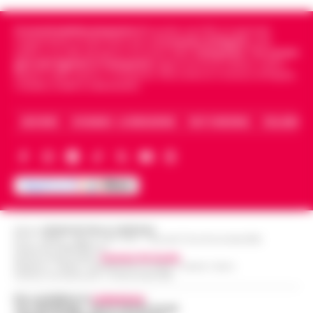
Cronachedellacampania.it
fondato nel 2015, è il giornale
indipendente di riferimento per le
Cronache di Napoli
, sulla
politica, sui fatti del giorno e le storie della
Campania
.
Tra i primi
giornali digitali in Campania
segue anche le notizie il calcio
Napoli e dello sport in Campania. Racconta la Cronaca di Napoli,
Caserta, Avellino e Benevento.
ARCHIVIO
CHI SIAMO – LA REDAZIONE
FACT CHECKING
COLLABORA
Editore
CRONACHE DELLA CAMPANIA
R.O.C.: 030531 - Reg. N. 1301/ 2016 - Tribunale Torre Annunziata (NA)
Partita IVA IT08642881216
Direttore Responsabile:
Giuseppe Del Gaudio
Redazioni : Scafati / Castellammare di Stabia / Caserta / Sarno
Indirizzo Via Sardoncelli 115 Boscoreale (NA)
Per contattare la
redazione
:
Tel / Whatsapp : 334.12.78.004 email: