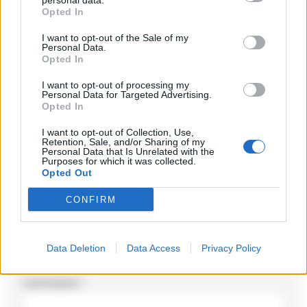
personal data.
Opted In
Liqueedo sembra avere un approccio
I want to opt-out of the Sale of my
interessante alla musica e il suo nuovo
Personal Data.
Opted In
singolo ‘1999’ potrebbe attirare
l’attenzione di molti fan. Il mix di
I want to opt-out of processing my
Personal Data for Targeted Advertising.
influenze musicali é una buona idea
Opted In
per avere un pubblico piu ampio.
I want to opt-out of Collection, Use,
Retention, Sale, and/or Sharing of my
Personal Data that Is Unrelated with the
Purposes for which it was collected.
Opted Out
CONFIRM
Lascia un commento
Il tuo indirizzo email non sarà pubblicato.
I campi
Data Deletion
Data Access
Privacy Policy
obbligatori sono contrassegnati
*
Commento
*