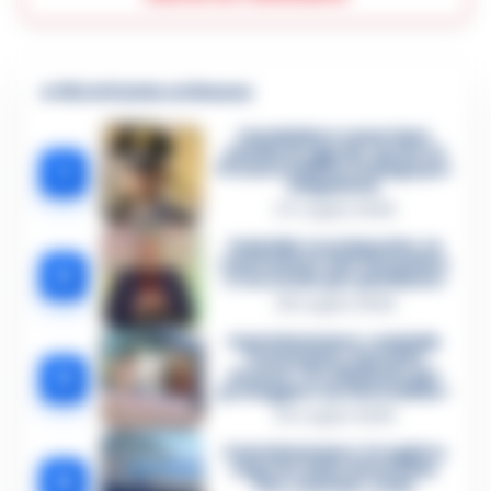
🔥 Più letti della settimana
Carabiniere casertano
suicida in Liguria: anche la
1
Procura militare indaga per
istigazione
27 Luglio 2026
Omicidio Luca Esposito, la
confessione dell’assassino:
2
«L’ho ucciso per punizione»
26 Luglio 2026
Castellammare, omicidio
Tommasino, il pentito
3
accusa: «Fu eliminato per
proteggere un intoccabile»
24 Luglio 2026
Castellammare, il registro
segreto delle determine
4
che «nutriva» i clan