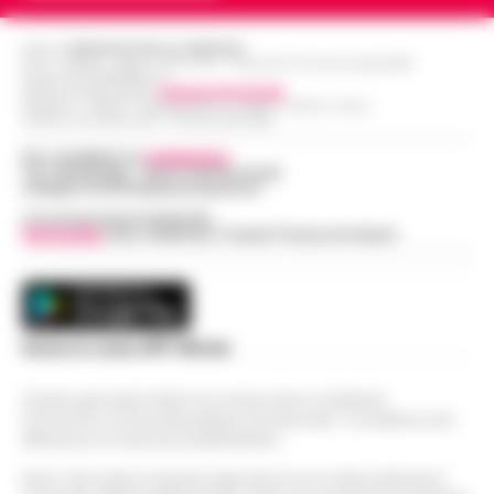
Editore
CRONACHE DELLA CAMPANIA
R.O.C.: 030531 - Reg. N. 1301/ 2016 - Tribunale Torre Annunziata (NA)
Partita IVA IT08642881216
Direttore Responsabile:
Giuseppe Del Gaudio
Redazioni : Scafati / Castellammare di Stabia / Caserta / Sarno
Indirizzo Via Sardoncelli 115 Boscoreale (NA)
Per contattare la
redazione
:
Tel / Whatsapp : 334.12.78.004 email:
web@cronachedellacampania.it
Concessionaria Pubblicità
Vivimedia
| Sky | Addendo | Teads | Presscommtech
Scarica la nostra APP Ufficiale
Questo giornale inoltre non riceve alcun contributo
economico né da enti pubblici né da privati . Si sostiene solo
attraverso le inserzioni pubblicitarie.
Nota: I link esterni indicati negli articoli sono stati verificati al