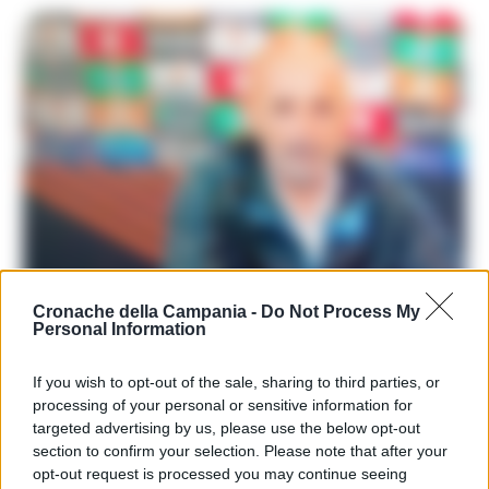
Cronache della Campania -
Do Not Process My
Personal Information
If you wish to opt-out of the sale, sharing to third parties, or
LEGGI ANCHE
processing of your personal or sensitive information for
CALCIO NAPOLI
targeted advertising by us, please use the below opt-out
Il Napoli punta al riscatto in Europa
section to confirm your selection. Please note that after your
League
opt-out request is processed you may continue seeing