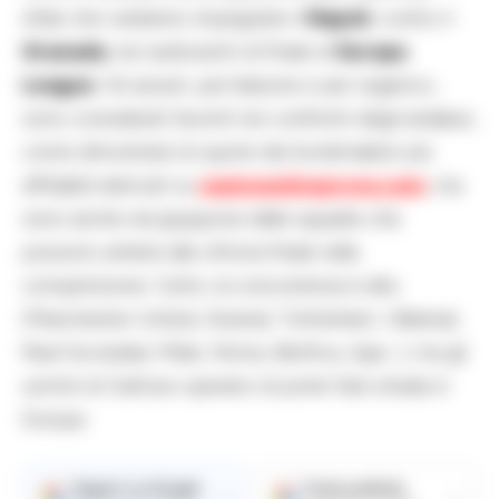
sfide che vedranno impegnate il
Napoli
, contro il
Granada
, nei sedicesimi di finale di
Europa
League
. Gli azzurri, per blasone e per organico,
sono considerati favoriti nei confronti degli andalusi,
come dimostrano le quote dei bookmakers più
affidabili elencati su
casinoonlineprova.com
, ma
sono anche nel gruppone delle squadre che
possono ambire alla vittoria finale nella
competizione. Certo, la concorrenza è alta
(Manchester United, Arsenal, Tottenham, Villarreal,
Real Sociedad, Milan, Roma, Benfica, Ajax…), ma gli
uomini di Gattuso sperano di poter fare strada in
Europa.
Seguici su Google
Fonte preferita
→
→