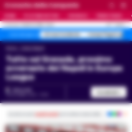
Cronache della Campania
HOME
ULTIME NOTIZIE
CRONACA
PRIMO PIANO
C
33
NAPOLI
8 AGOSTO 2026 - 15:42
AGGIORNAMENTO :
A1 maxi incidente
Campi Flegrei sgomb
Temi del giorno
Home
Calcio Napoli
Tutto sul Granada, prossimo
avversario del Napoli in Europa
League
REDAZIONE
Condividi
28 DICEMBRE 2020 - 15:49
Iscriviti ai nostri
canali social
per le ultime notizie dalla Campania con noti