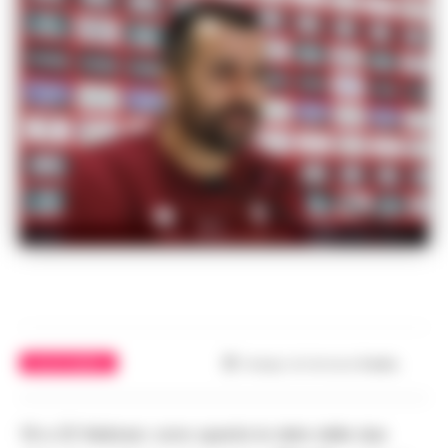
foto da granada fc
CALCIO NAPOLI
Tempo di lettura
3
min.
18 e 25 febbraio: sono queste le date delle due