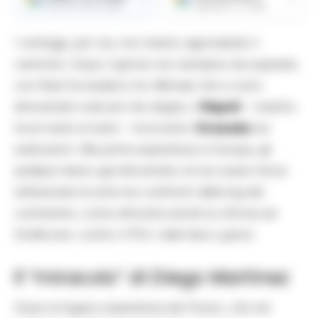
Ricevi le nostre notizie
Aggiungici su Google
I sorteggi, per ora, non stanno agevolando il
cammino. Dopo il girone non semplice da superare,
con Real Sociedad e Az Alkmaar che si sono
dimostrate rivali più che degne, il
Napoli
– inserito
tra le teste di serie – incrocerà il
Granada
nei
sedicesimi. Alla prima esperienza in Europa, gli
andalusi hanno già dimostrato di non avere timori
referenziali di sorta nei confronti delle big del
continente, come dimostra anche la vittoria ad
Eindhoven, contro il PSV, nella fase a gironi.
Il “miracolo” di Diego Martinez
Dopo la fugace esperienza dei Pozzo, che nel