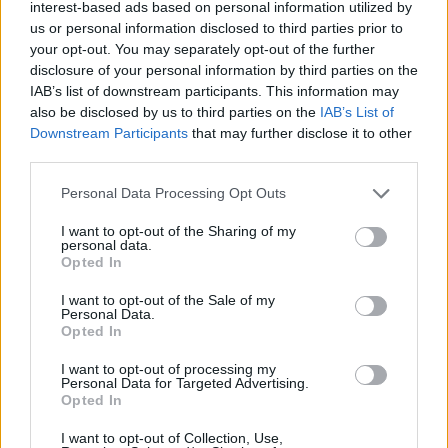
interest-based ads based on personal information utilized by
19/10/2021 21:26
us or personal information disclosed to third parties prior to
your opt-out. You may separately opt-out of the further
disclosure of your personal information by third parties on the
IAB’s list of downstream participants. This information may
In attacco c’è anche il connazionale Darwin
also be disclosed by us to third parties on the
IAB’s List of
Machis
, meteora dell’Udinese, elemento in grado di
Downstream Participants
that may further disclose it to other
trovare la giocata vincente in qualsiasi momento. La
third parties.
“connection” sudamericana è di certo l’arma in più a
Personal Data Processing Opt Outs
disposizione di Martinez e del Granada.
I want to opt-out of the Sharing of my
personal data.
Opted In
Da Gonalons a Soldado
I want to opt-out of the Sale of my
Personal Data.
Ma anche il resto dell’organico è di ottimo livello e
Opted In
non potrebbe essere altrimenti visti i risultati
I want to opt-out of processing my
ottenuti nella Liga. Con acquisti low-cost e a
Personal Data for Targeted Advertising.
Opted In
parametro zero la proprietà è riuscita a creare il
giusto mix tra giovani e veterani: tra questi ultimi
I want to opt-out of Collection, Use,