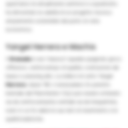
quest’anno (è attualmente settimo) e soprattutto
ha dimostrato la validità di un progetto tecnico
ampiamente sostenibile dal punto di vista
economico.
Yangel Herrera e Machis
Il
Granada
è una “classica” squadra spagnola: gioco
offensivo, centrocampo di qualità, costruzione dal
basso e pressing alto. La stella è di certo Yangel
Herrera
: classe ’98, il venezuelano (in prestito
biennale dal Manchester City) può essere schierato
sia da centrocampista centrale sia da trequartista,
ruolo in cui fa valere le sue doti di inserimento e le
qualità balistiche.