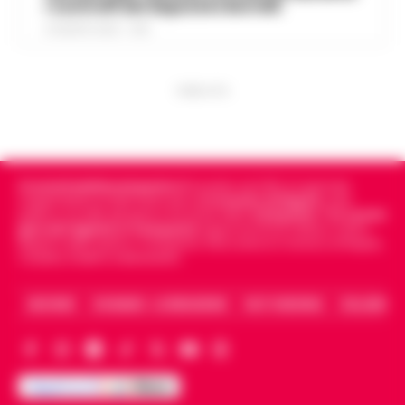
i controlli del deputato Borrelli
8 AGOSTO 2026 - 13:18
PUBBLICITA
Cronachedellacampania.it
fondato nel 2015, è il giornale
indipendente di riferimento per le
Cronache di Napoli
, sulla
politica, sui fatti del giorno e le storie della
Campania
.
Tra i primi
giornali digitali in Campania
segue anche le notizie il calcio
Napoli e dello sport in Campania. Racconta la Cronaca di Napoli,
Caserta, Avellino e Benevento.
ARCHIVIO
CHI SIAMO – LA REDAZIONE
FACT CHECKING
COLLABORA