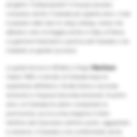
progetto “multiproprietà” in Europa avevano
compreso anche il Granada per qualche anno, il club
è passato nelle mani di Jiang Lizhang, cinese che
abbiamo visto di sfuggita anche in Italia, al Parma.
La gestione finanziaria e sportiva del Granada si sta
rivelando un grande successo.
La guida tecnica è affidata a Diego
Martinez
.
Classe 1980, è arrivato al Granada dopo le
esperienze all’Atletico Sevilla (terza e seconda
divisione) e Osasuna (seconda divisione). Al primo
anno col Granada ha subito conquistato la
promozione, poi la scorsa stagione è stato
l’artefice del miracoloso settimo posto, agguantato
in extremis. Il Granada si sta confermando anche