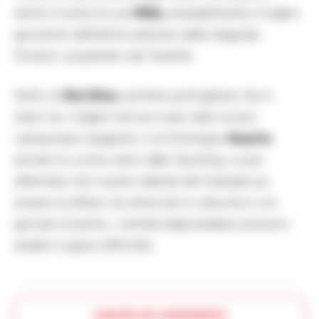
anche il nome di Luis
Milla
, probabilmente il miglior
giocatore dell’ultima edizione della Segunda
Division, acquistato dal Tenerife.
Detto di
Rui Silva
, portiere portoghese che è
stato tra i migliori nel suo ruolo nello scorso
campionato spagnolo, e di Domingos
Duarte
,
arrivato lo scorso anno dallo Sporting, si può
affermare che il punto debole del Granada sia
proprio la difesa. Se attaccati in velocità e con
giocate di prima, i centrali degli andalusi possono
andare in grave difficoltà.
Lascia un commento