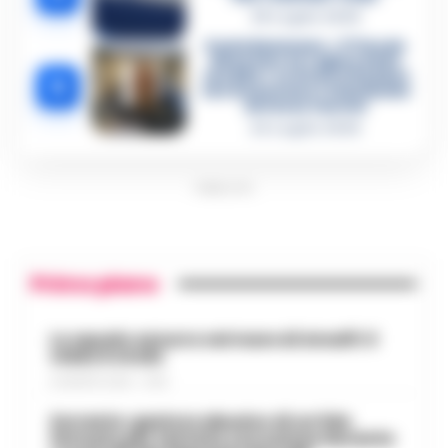
28 Luglio 2026
Castellammare, «Ti faccio
diventare la regina delle
vendite»: le intercettazioni
5
che incastrano i fedelissimi
del boss Carolei
24 Luglio 2026
PUBBLICITA
Primo piano
Lo squalo azzurro nel mare di Amalfi: il
video è virale
8 AGOSTO 2026 - 13:35
Sorrento: gestore abusivo di un lido
fermato per tentata corruzione durante