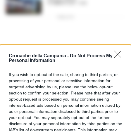
21 FEBBRAIO 2023 - 12:25
PUBBLICITA
Cronache della Campania -
Do Not Process My
Personal Information
If you wish to opt-out of the sale, sharing to third parties, or
processing of your personal or sensitive information for
targeted advertising by us, please use the below opt-out
section to confirm your selection. Please note that after your
opt-out request is processed you may continue seeing
interest-based ads based on personal information utilized by
us or personal information disclosed to third parties prior to
your opt-out. You may separately opt-out of the further
disclosure of your personal information by third parties on the
IAB’s list of downstream participants. This information may