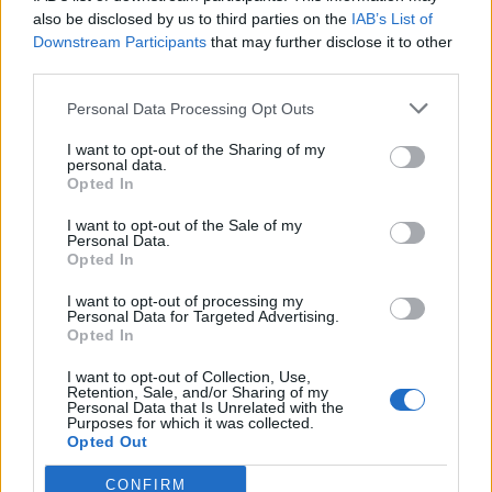
also be disclosed by us to third parties on the
IAB’s List of
Downstream Participants
that may further disclose it to other
third parties.
Personal Data Processing Opt Outs
CALCIO NAPOLI
I want to opt-out of the Sharing of my
Spalletti: “Grandissima
personal data.
occasione contro squadra
Opted In
più abituata a queste
partite. Osimhen sta bene”
I want to opt-out of the Sale of my
GUSTAVO GENTILE
-
Personal Data.
20 FEBBRAIO 2023 - 20:17
Opted In
I want to opt-out of processing my
Personal Data for Targeted Advertising.
Opted In
CALCIO NAPOLI
Di Lorenzo: “Vogliamo
I want to opt-out of Collection, Use,
dimostrare le nostre
Retention, Sale, and/or Sharing of my
qualità, anche in Europa”
Personal Data that Is Unrelated with the
Purposes for which it was collected.
GUSTAVO GENTILE
-
Opted Out
20 FEBBRAIO 2023 - 20:07
CONFIRM