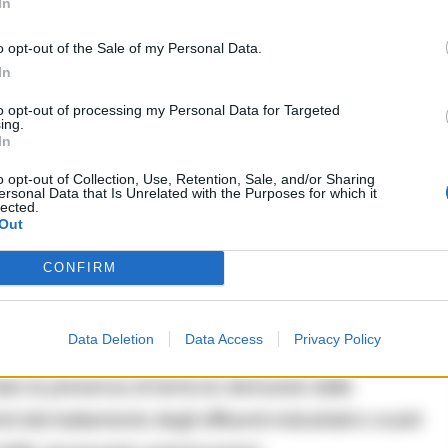
In
o opt-out of the Sale of my Personal Data.
In
to opt-out of processing my Personal Data for Targeted
ing.
In
scontrati anche negli scarichi che confluiscono in
o opt-out of Collection, Use, Retention, Sale, and/or Sharing
ersonal Data that Is Unrelated with the Purposes for which it
lected.
ambientale, ricadente nel territorio del Parco
Out
Fiume Sarno.
CONFIRM
 autorizzate
Data Deletion
Data Access
Privacy Policy
ura anche il deposito incontrollato di rifiuti. Gli
to la presenza di terriccio derivante dalle
 dal trattamento degli effluenti industriali e scarti