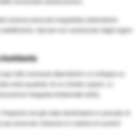
delle necessarie autorizzazioni.
ltre emerse presunte irregolarità urbanistiche
stabilimento, ritenuto non autorizzato dagli organi
o inchiesta
cupa oltre sessanta dipendenti e si sviluppa su
la metri quadrati, di cui 15mila coperti. Lo
orizzazione Integrata Ambientale (AIA).
 l’impianto era già stato destinatario in passato di
per presunte violazioni in materia di scarichi