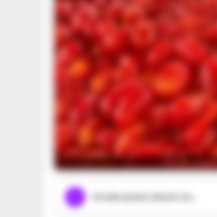
Striano, sequ
Ascolta questo articolo ora...