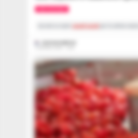
AREA VESUVIANA
Iscriviti ai nostri
canali social
per le ultime notiz
GUSTAVO GENTILE
5 GIUGNO 2026 - 12:35