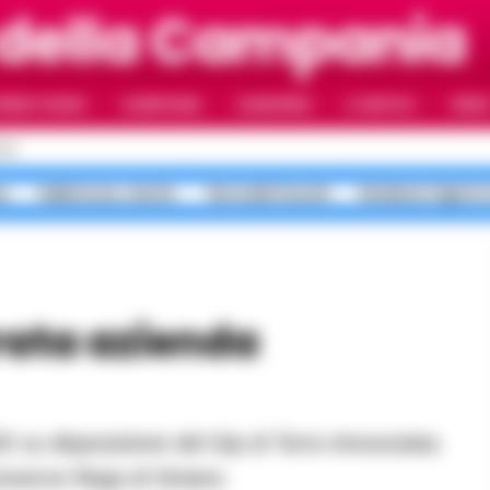
 della Campania
RIMO PIANO
CAMPANIA
CAMORRA
IL NAPOLI
VIDE
OLI
a
Salerno ex, morte
Terra dei Fuochi
Sistema Caprio 
onserve Rega di Striano.