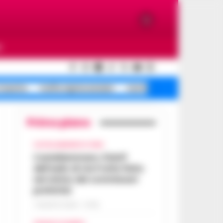
O
Caserta
truffa rapina anziani
morte caduta tentata
Primo piano
CASTELLAMMARE DI STABIA
Castellammare, il bluff
dell’asilo di via Fratte finito
nel mirino dei commissari
prefettizi
7 AGOSTO 2026 - 07:56