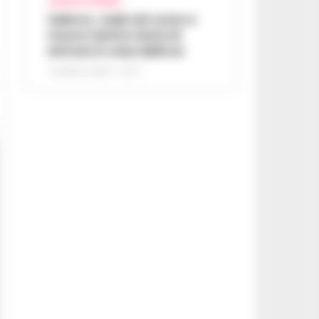
CRONACA SALERNO
Salerno, cade nel vuoto e
muore mentre tenta di
entrare in casa della ex
7 AGOSTO 2026 - 07:27