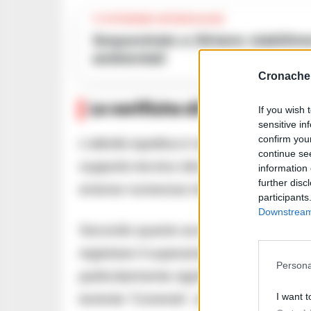
TI POTREBBE INTERESSARE
Sequestrato a Striano stabilimento dolciario per gravi violazioni
ambientali
Cronache 
Le verifiche di NOE e Arpac
If you wish 
sensitive in
confirm you
L’attività ispettiva è stata condotta dai
continue se
supporto tecnico del personale dell’Ar
information 
further disc
emerse numerose irregolarità di natura
participants
Downstream 
Secondo quanto accertato dagli investiga
registrare il superamento dei valori limi
Persona
particolarmente significativi, tra cui il 
I want t
torrente “Corrente”, affluente del fiume