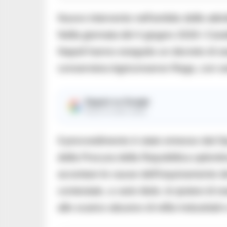
Nuovo intervento nell’ambito delle attiv
Nella giornata del 4 giugno 2026 i Cara
Napoli hanno eseguito un decreto di se
conserviera Agriconserve Rega, con sed
Seguici su Google
Ricevi le nostre notizie
Il provvedimento è stato emesso dal Gip
della Procura della Repubblica oplontina
accertare le cause dell’inquinamento de
contestate, a vario titolo, le ipotesi di
allo scarico abusivo di reflui industriali 