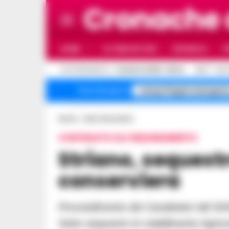
Cronache
HOME
ULTIME NOTIZIE
CRONACA
P
C
AGGIORNAMENTO :
7 AGOSTO 2026 - 08:42
26.3
NAP
Campi Flegrei emergenz
Temi del giorno
Home
Area Vesuviana
CONTRASTO ALL'INQUINAMENTO
Striano, sequestrata azienda
conserviera
Provvedimento dei Carabinieri del NOE su disposizione del Gip di Torre Annunziata.
Sotto sequestro lo stabilimento Agric