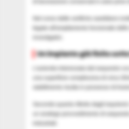
di lavorazione conservati in aree prive 
Nel corso delle verifiche sarebbero ino
legate all’ampliamento funzionale dello 
investigativi.
Un impianto già finito sott
L’azienda interessata dal sequestro oc
una superficie complessiva di circa 30mi
stabilimento risulta in possesso di Aut
Secondo quanto riferito dagli inquirenti,
un analogo provvedimento di sequestro 
industriali.