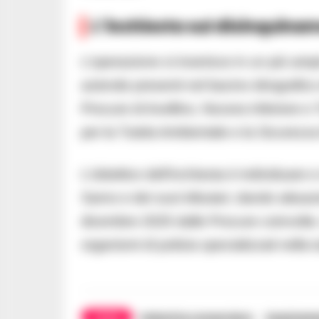
L’inchiesta sul disinquina
L’operazione si inserisce in un più am
aziende presenti nel bacino idrografico
Procure di Avellino, Nocera Inferiore e
per la Tutela Ambientale e la Sicurezza E
L’obiettivo dell’inchiesta è individuare
Sarno e dei suoi tributari, dando attuazi
dicembre 2025 dalle Procure coinvolte, 
organismi di polizia specializzati nella 
TAGS
Industria conserviera
Inquinam