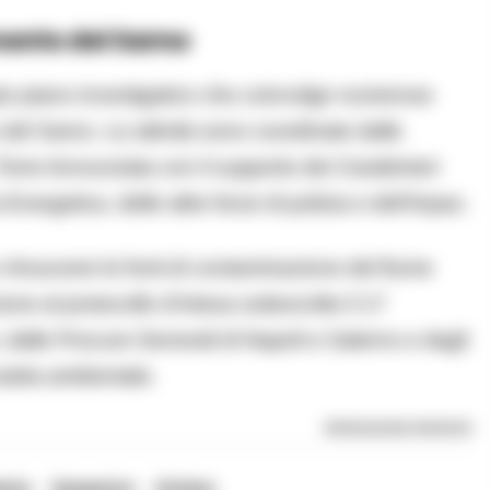
mento del Sarno
pio piano investigativo che coinvolge numerose
 del Sarno. Le attività sono coordinate dalle
 Torre Annunziata con il supporto dei Carabinieri
nergetica, delle altre forze di polizia e dell’Arpac.
 e rimuovere le fonti di contaminazione del fiume
one al protocollo d’intesa sottoscritto il 17
dalle Procure Generali di Napoli e Salerno e dagli
tutela ambientale.
RIPRODUZIONE RISERVATA
ento
Sequestro
Striano