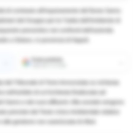
ità di contrasto all’inquinamento del fiume Sarno.
binieri del Gruppo per la Tutela dell’Ambiente di
questro preventivo nei confronti dell’azienda
e a Striano, in provincia di Napoli.
Fonte preferita
→
→
Aggiungici su Google
 del Tribunale di Torre Annunziata su richiesta
 nell’ambito di un’inchiesta finalizzata ad
l Sarno e dei suoi affluenti. Alla società vengono
 reato previste dal Testo Unico Ambientale relative
e alla gestione non autorizzata di rifiuti.