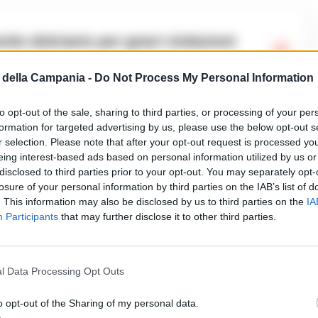
della Campania -
Do Not Process My Personal Information
to opt-out of the sale, sharing to third parties, or processing of your per
formation for targeted advertising by us, please use the below opt-out s
r selection. Please note that after your opt-out request is processed y
 militari del Nucleo Operativo Ecologico con il
eing interest-based ads based on personal information utilized by us or
pac Napoli. Durante i sopralluoghi sarebbero
disclosed to third parties prior to your opt-out. You may separately opt-
losure of your personal information by third parties on the IAB’s list of
 ambientale e gestionale.
. This information may also be disclosed by us to third parties on the
IA
Participants
that may further disclose it to other third parties.
tori, gli scarichi dell’impianto avrebbero fatto
te previsti dalla normativa per alcuni parametri
l Data Processing Opt Outs
“COD” e l’Escherichia coli, nelle acque recapitate nel
o opt-out of the Sharing of my personal data.
 Sarno.