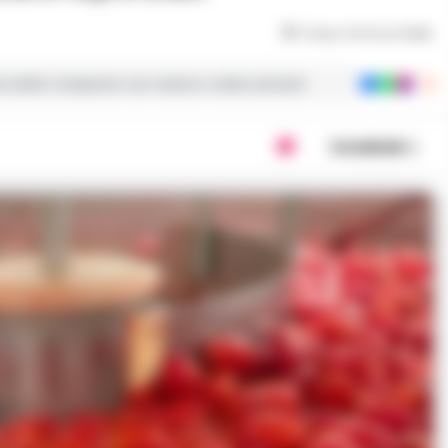
Tempo di lettura
2
min
ie dalla Campania con notizie e video esclusivi
Condividi