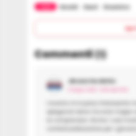
TAGS
Monaldi
Napoli
Rinoplatica
Apr
Commenti
(1)
Jbruno
ha detto:
6 Giugno 2026 - 16:50 alle 16:50
L’evento mi è parso interesente m
spiegavan bene ma eran troppo ve
la comprension. Anche i casi most
contestuzializazzione per i giovann