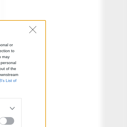
sonal or
ection to
ou may
 personal
out of the
 downstream
B’s List of