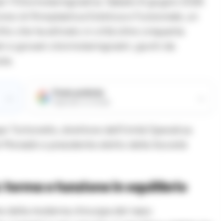
r l’Otorinolaringoiatria. Sabato 6 giugno 2026
orso di Rinoplastica Estetica e Funzionale, un
lo che ha attirato in città oltre cinquanta
ti e giovani otorinolaringoiatri, giunti da
ola.
Fonte preferita
→
→
Aggiungici su Google
pe Tortoriello, direttore dell’Unità Operativa
 Monaldi e presidente eletto della Società
 forma e funzione in equilibrio
ne della moderna chirurgia del naso: