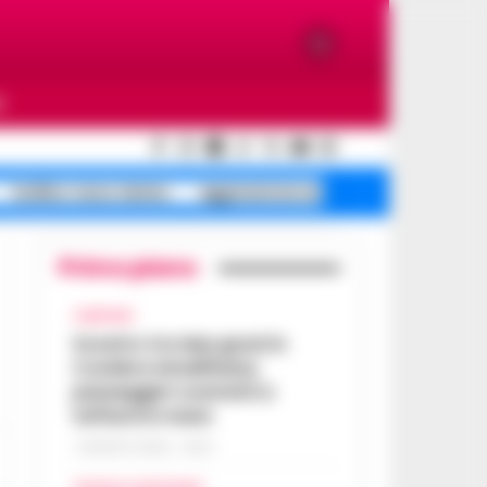
O
bollino rosso meteo
aggressione anziano
morti in cas
Primo piano
CAMPANIA
Scontro tra due gozzi in
Costiera Amalfitana,
passeggeri costretti a
tuffarsi in mare
7 AGOSTO 2026 - 19:24