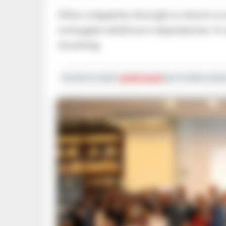
Oltre cinquanta chirurghi e otorini a confronto sulle strategie più moderne per
coniugare estetica e respirazione. In 
incoming
Iscriviti ai nostri
canali social
per le ultime notiz