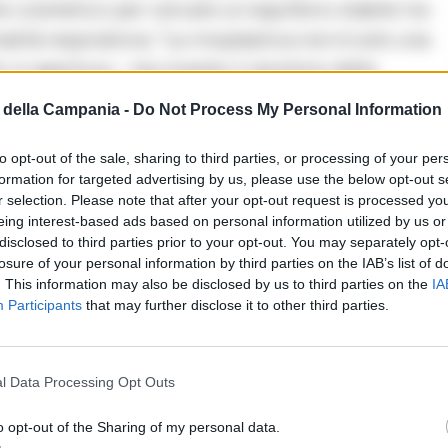
cosmetico per cercare un equilibrio stabile tra
alità respiratoria. “La rinoplastica non è solo una
in apertura – ma investe il ripristino della
logie naso-sinusali e, nei casi più complessi, la
della Campania -
Do Not Process My Personal Information
ici demolitivi”. Un cambio di paradigma che gli
 sessioni teoriche, focus specialistici e
to opt-out of the sale, sharing to third parties, or processing of your per
formation for targeted advertising by us, please use the below opt-out s
r selection. Please note that after your opt-out request is processed y
eing interest-based ads based on personal information utilized by us or
ala operatoria
disclosed to third parties prior to your opt-out. You may separately opt-
losure of your personal information by third parties on the IAB’s list of
. This information may also be disclosed by us to third parties on the
IA
seconda giornata, interamente dedicata agli
Participants
that may further disclose it to other third parties.
ala multimediale del Monaldi. Con l’uditorio
interagire con gli operatori, rivolgere domande
in tempo reale le scelte chirurgiche. Il team
l Data Processing Opt Outs
 i dottori Luca Moscillo, Luigi D’Avino e la
o opt-out of the Sharing of my personal data.
i discenti nell’analisi dei cosiddetti “nasi