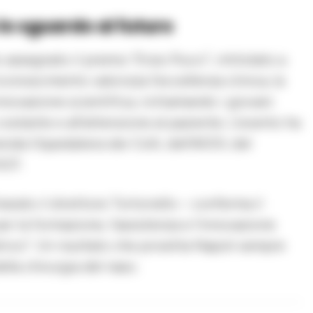
 lo sguardo al futuro
 assegnato il premio “Enzo Pucci”, intitolato a
riconoscimento valorizza l’eccellenza clinica, la
innovazione scientifica, richiamando i giovani
o costante e all’attenzione al paziente. L’evento ha
enda Ospedaliera dei Colli, dell’AOOI, del
hCF.
arato il direttore Tortoriello – conferma il
r la formazione, l’assistenza e l’innovazione
trico”. Un risultato che proietta Napoli sempre
lla chirurgia del naso.