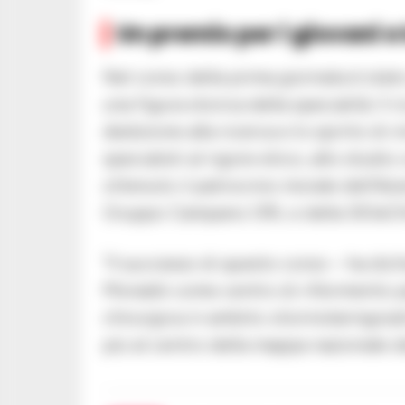
Un premio per i giovani e
Nel corso della prima giornata è stato
una figura storica della specialità. Il 
dedizione alla ricerca e lo spirito di 
specialisti al rigore etico, allo studi
ottenuto il patrocinio morale dell’Azi
Gruppo Campano ORL e della SIOeC
“Il successo di questo corso – ha dichi
Monaldi come centro di riferimento pe
chirurgica in ambito otorinolaringoia
più al centro della mappa nazionale de