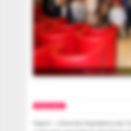
Nella foto, un eleme
CRONACA NAPOLI
Napoli – L’Azienda Ospedaliera dei Col