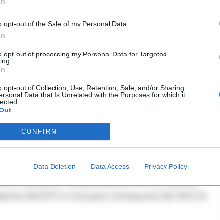
In
omplessità anatomica, geometrica e tessutale –
o opt-out of the Sale of my Personal Data.
te e aprendo, in selezionate circostanze, al tema
In
to opt-out of processing my Personal Data for Targeted
ing.
nasale alla ricostruzione
In
o opt-out of Collection, Use, Retention, Sale, and/or Sharing
o alla chirurgia oncologica demolitiva e
ersonal Data that Is Unrelated with the Purposes for which it
lected.
 Lettura Magistrale del professor Francesco Bussu
Out
 San Giovanni Addolorata di Roma), dedicata ai
CONFIRM
 di grande impatto clinico e chirurgico. La
 gli altri, dei professori Gaetano Motta
cesco D’Andrea (Federico II), Francesco Salzano
Data Deletion
Data Access
Privacy Policy
nto, neoeletto vicepresidente AOOI), Patrizia
idente AICEFF) e Giovanni Schiavone (IDI-IRCCS