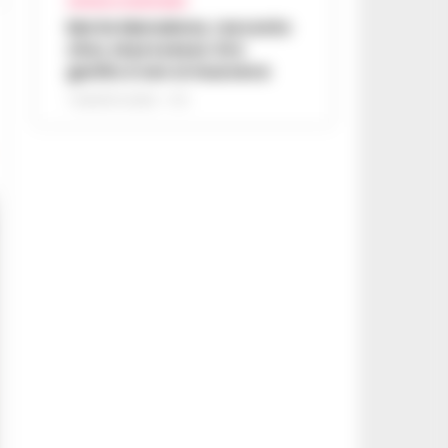
CRONACA GIUDIZIARIA
Morte Maradona, racconto
choc al processo: Era
gonfio e non si muoveva
7 AGOSTO 2026 - 17:11