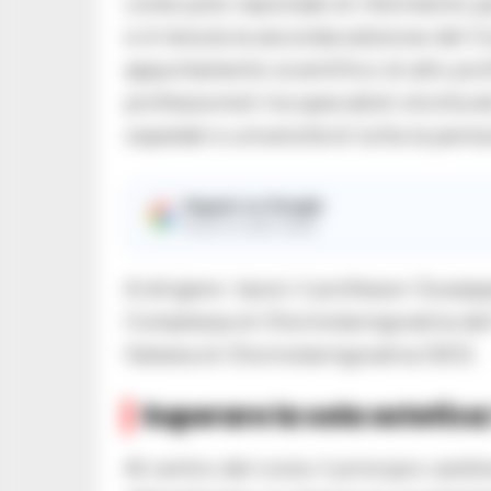
come polo nazionale di riferimento pe
si è tenuta la seconda edizione del C
appuntamento scientifico di alto profi
professionisti tra specialisti struttura
ospedali e università di tutta la penis
Seguici su Google
Ricevi le nostre notizie
A dirigere i lavori il professor Giusep
Complessa di Otorinolaringoiatria del
Italiana di Otorinolaringoiatria (SIO).
Superare la sola estetica:
Al centro del corso il principio cardi