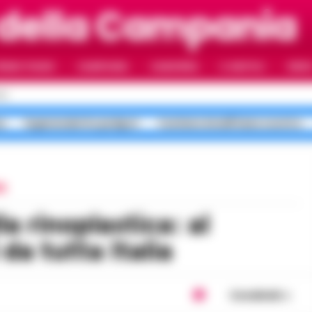
 della Campania
RIMO PIANO
CAMPANIA
CAMORRA
IL NAPOLI
VIDE
LI
a
Superenalotto jackpot
Costiera Amalfitana scontro
A
da tutta Italia
Condividi