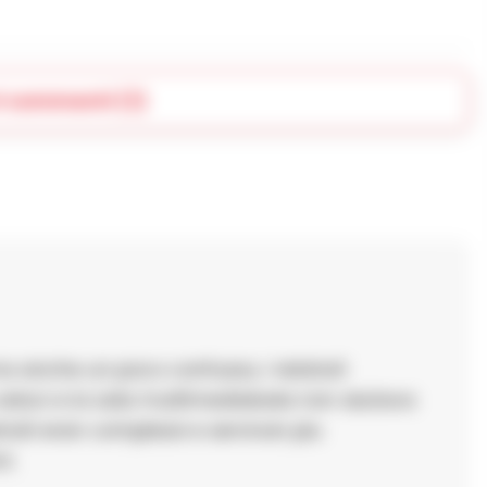
i commenti (1)
a anche un poco confusso, i relatorii
loci e la sala multimedialsala non aiutava
rati eran complessi e servivan piu
i.