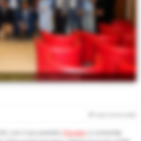
nto rappresentativo della vicenda.
Tempo di lettura
2
min
li, con il suo presidio
Monaldi
, si consolida