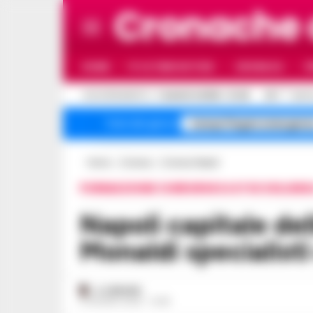
Cronache
HOME
ULTIME NOTIZIE
CRONACA
P
C
AGGIORNAMENTO :
7 AGOSTO 2026 - 21:49
28.7
NAPO
Campi Flegrei emergenz
Temi del giorno
Home
Cronaca
Cronaca Napoli
FORMAZIONE CHIRURGICA D’ECCELLENZ
Napoli capitale della rinoplastica: al
Monaldi specialisti 
A. CARLINO
6 GIUGNO 2026 - 15:48