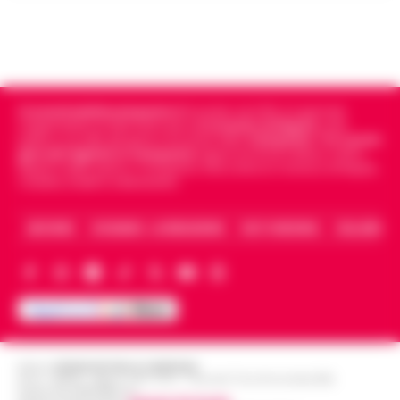
Cronachedellacampania.it
fondato nel 2015, è il giornale
indipendente di riferimento per le
Cronache di Napoli
, sulla
politica, sui fatti del giorno e le storie della
Campania
.
Tra i primi
giornali digitali in Campania
segue anche le notizie il calcio
Napoli e dello sport in Campania. Racconta la Cronaca di Napoli,
Caserta, Avellino e Benevento.
ARCHIVIO
CHI SIAMO – LA REDAZIONE
FACT CHECKING
COLLABORA
Editore
CRONACHE DELLA CAMPANIA
R.O.C.: 030531 - Reg. N. 1301/ 2016 - Tribunale Torre Annunziata (NA)
Partita IVA IT08642881216