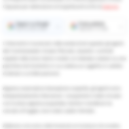
Capuana per detenzione di stupefacenti ai fini di
spaccio
.
Seguici su Google
Fonte preferita
→
→
Ricevi le nostre notizie
Aggiungici su Google
L’intervento è avvenuto nella serata di ieri quando gli agenti
del Commissariato Vicaria-Mercato, durante i controlli
regolari nella zona, hanno notato un individuo seduto su una
panchina nel momento in cui cedeva un oggetto in cambio
di denaro a un’altra persona.
Appena osservata la transazione sospetta, gli agenti sono
tempestivamente intervenuti. L’acquirente è stato trovato
con la dose appena acquistata, mentre il venditore ha
cercato di fuggire, ma è stato subito fermato.
Addosso a lui sono stati rinvenuti un involucro di cocaina,