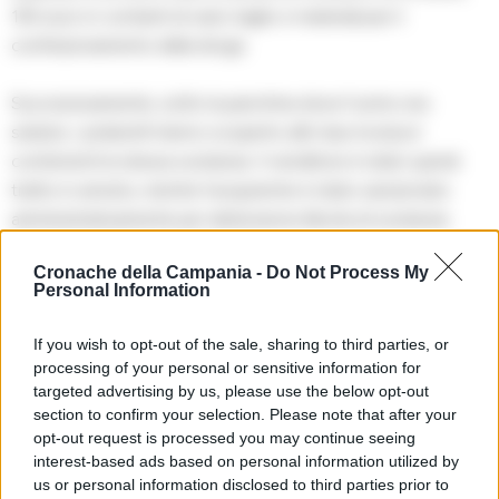
155 euro in contanti di vario taglio e materiali per il
confezionamento della droga.
Successivamente, sotto la panchina dove l’uomo era
seduto, i poliziotti hanno scoperto altri due involucri
contenenti la stessa sostanza. Il venditore è stato quindi
tratto in arresto, mentre l’acquirente è stato sanzionato
amministrativamente per detenzione illecita di sostanze
stupefacenti per uso personale.
Cronache della Campania -
Do Not Process My
Personal Information
TAGS
Napoli
Porta capuana
Pusher
Succedeoggi
If you wish to opt-out of the sale, sharing to third parties, or
processing of your personal or sensitive information for
targeted advertising by us, please use the below opt-out
Lascia un commento
section to confirm your selection. Please note that after your
opt-out request is processed you may continue seeing
interest-based ads based on personal information utilized by
us or personal information disclosed to third parties prior to