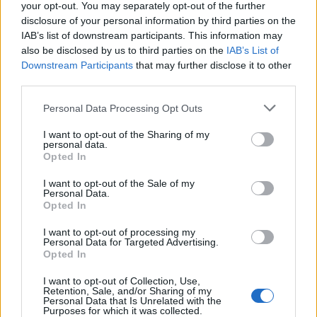
🔥 Più letti della settimana
your opt-out. You may separately opt-out of the further
disclosure of your personal information by third parties on the
Carabiniere casertano suicida
IAB’s list of downstream participants. This information may
in Liguria: anche la Procura
also be disclosed by us to third parties on the
IAB’s List of
1
militare indaga per
Downstream Participants
that may further disclose it to other
istigazione
third parties.
27 Luglio 2026
Omicidio Luca Esposito, la
Personal Data Processing Opt Outs
confessione dell’assassino:
2
«L’ho ucciso per punizione»
I want to opt-out of the Sharing of my
26 Luglio 2026
personal data.
Opted In
Castellammare, omicidio
Tommasino, il pentito accusa:
I want to opt-out of the Sale of my
3
«Fu eliminato per proteggere
Personal Data.
un intoccabile»
Opted In
24 Luglio 2026
I want to opt-out of processing my
Castellammare, il registro
Personal Data for Targeted Advertising.
segreto delle determine che
Opted In
4
«nutriva» i clan
28 Luglio 2026
I want to opt-out of Collection, Use,
Retention, Sale, and/or Sharing of my
Castellammare, «Ti faccio
Personal Data that Is Unrelated with the
diventare la regina delle
Purposes for which it was collected.