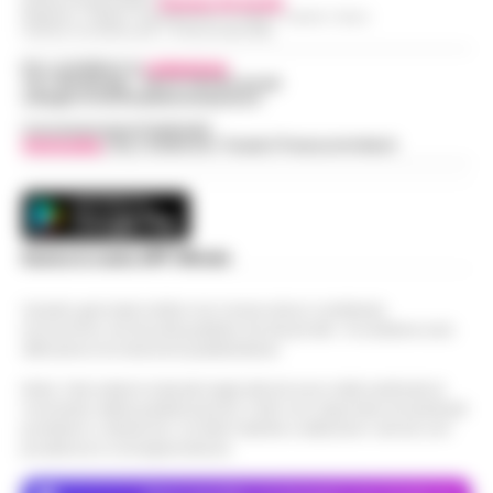
Direttore Responsabile:
Giuseppe Del Gaudio
Redazioni : Scafati / Castellammare di Stabia / Caserta / Sarno
Indirizzo Via Sardoncelli 115 Boscoreale (NA)
Per contattare la
redazione
:
Tel / Whatsapp : 334.12.78.004 email:
web@cronachedellacampania.it
Concessionaria Pubblicità
Vivimedia
| Sky | Addendo | Teads | Presscommtech
Scarica la nostra APP Ufficiale
Questo giornale inoltre non riceve alcun contributo
economico né da enti pubblici né da privati . Si sostiene solo
attraverso le inserzioni pubblicitarie.
Nota: I link esterni indicati negli articoli sono stati verificati al
momento della pubblicazione. Il sito non risponde di eventuali
problemi o disservizi: si invita l’utente a utilizzare i servizi con
prudenza e consapevolezza.