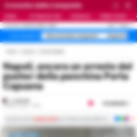
Cronache della Campania
HOME
ULTIME NOTIZIE
CRONACA
PRIMO PIANO
C
26.5
NAPOLI
8 AGOSTO 2026 - 05:55
AGGIORNAMENTO :
falso business sequestri
Sequestro fa
Temi del giorno
Home
Cronaca
Cronaca Napoli
Napoli, ancora un arresto del
pusher della panchina Porta
Capuana
A. CARLINO
Condividi
3 MARZO 2025 - 14:40
Iscriviti ai nostri
canali social
per le ultime notizie dalla Campania con notizi