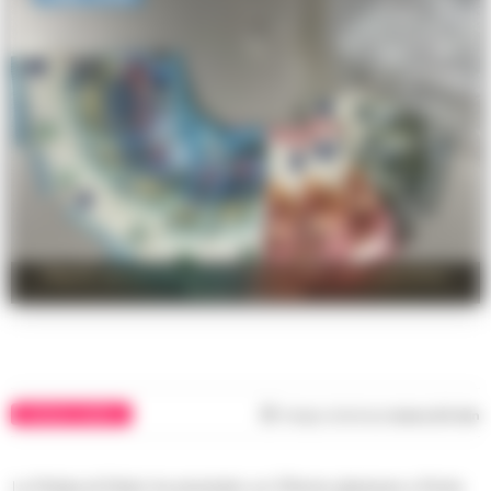
Napoli, ancora un arresto del pusher della panchina
Porta Capuana
CRONACA NAPOLI
Tempo di lettura
meno di 1
min
La Polizia di Stato ha arrestato un 37enne ghanese a Porta