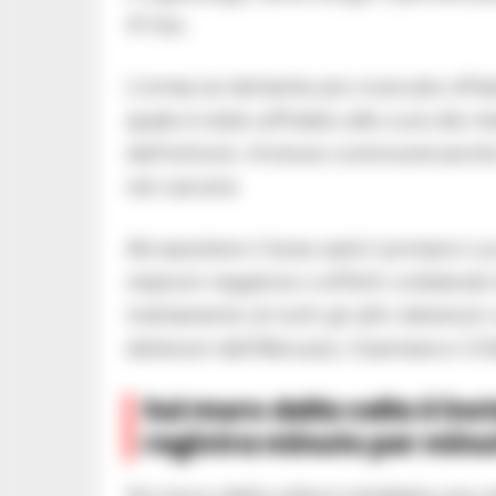
41 bis.
L’ormai ex latitante più ricercato d’Ita
quale è stato affidato alle cure dei m
dell’istituto. A breve comincerà anche
nel carcere.
Ad assistere il boss sarà il primario 
reazioni negative o effetti collateral
trattamento di tutti gli altri detenuti
detenuti dell’Abruzzo, Gianmarco Cifald
Sul muro della cella è i
registra minuto per min
Sul muro della cella è installata una