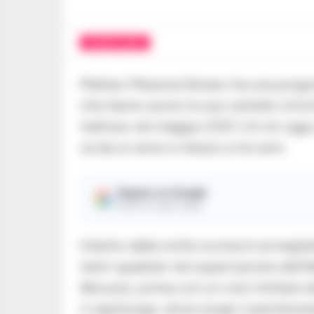
CRONACA NERA
Matteo Messina Denaro ha una prognos
che hanno avuto le sue cartelle clini
mafioso nel maggio 2021 c’è chi oggi s
va da un anno e mezzo a tre anni.
Seguici su Google
Ricevi le nostre notizie
Intanto dalla notte scorsa è sorveglia
metri quadrati nel supercarcere dell’
Abruzzo, prima con un volo militare d
il capoluogo, dove sorge il penitenzia