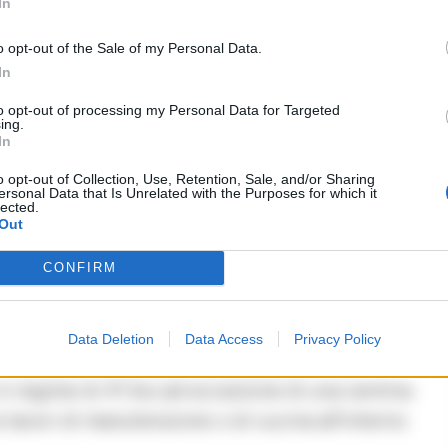
In
i sezione è predisposta una cella come presidio
non devono spostarsi dal proprio corridoio –
o opt-out of the Sale of my Personal Data.
In
 per lato – per poter ricevere le cure dei medici.
to opt-out of processing my Personal Data for Targeted
ing.
ti ospitati detenuti eccellenti come il boss
In
a l’ergastolo per strage -, Raffaele Cutolo della
o opt-out of Collection, Use, Retention, Sale, and/or Sharing
nte dei casalesi Francesco Schiavone detto
ersonal Data that Is Unrelated with the Purposes for which it
lected.
 Brenta Felice Maniero.
Out
CONFIRM
detenuto anche Totò Riina
’ergastolo Nadia Desdemona Lioce, la brigatista
Data Deletion
Data Access
Privacy Policy
Antona. Ora nelle celle sono presenti 159
in regime di 41 bis ad eccezione di una ventina
 lavori di manutenzione o di cucina all’interno