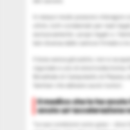
del carcere.
In nessun modo possono interagire co
ultimi, tutti condannati per reati lega
esclusivamente i propri legali o i fami
ben diversa dalle camicie firmate e le 
Il boss aveva già subito, non si sa qu
inguinale e uno di emorroidectomia. 
Bonafede di Campobello di Mazara, dis
familiari che abbiano avuto tumori.
Il medico che lo ha avuto 
avuto un’accelerazione n
“Le sue condizioni sono gravi – dice 