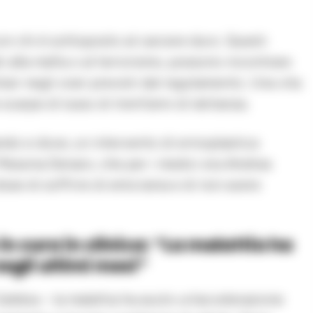
n chi è sottoposto al carcere duro. Questi
ti alla mafia o al terrorismo, possono incontrare
liari negli orari previsti dal regolamento. Una vita
scarpe di lusso di trent’anni di latitanza.
ando e dove, un intervento di ernioplastica
Messina Denaro, che per i medici era Andrea
se di soffrire di emicrania e di non avere
in cura in clinica: “La malattia ha
egli ultimi mesi”
Gebbia – la malattia ha avuto un’accelerazione