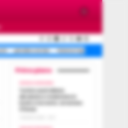
O
ochi
pistoilero via San
Sistema Caprio Caserta
Primo piano
CRONACA GIUDIZIARIA
Turista australiana
derubata e molestata in
hotel a Sorrento: arrestato
37enne
7 AGOSTO 2026 - 15:27