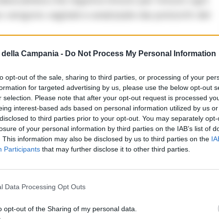
vengono vagliate e analizzate dai poliziotti del
della Campania -
Do Not Process My Personal Information
ti non dal Provveditorato regionale, ma
engono cambiati casualmente ogni giorno, anche
to opt-out of the sale, sharing to third parties, or processing of your per
 sono presenti, inoltre, in ogni corridoio o
formation for targeted advertising by us, please use the below opt-out s
r selection. Please note that after your opt-out request is processed y
lcun angolo scoperto o spazi dove potersi
eing interest-based ads based on personal information utilized by us or
disclosed to third parties prior to your opt-out. You may separately opt-
losure of your personal information by third parties on the IAB’s list of
. This information may also be disclosed by us to third parties on the
IA
e per i detenuti l’assoluto divieto di socialità o di
Participants
that may further disclose it to other third parties.
aria al mese. C’è comunque la possibilità di
 giornali, in alcuni casi censurati se riportano
ei quali siano coinvolti, anche indirettamente, i
l Data Processing Opt Outs
o opt-out of the Sharing of my personal data.