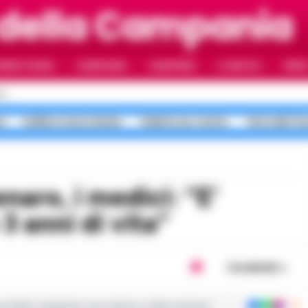
 della Campania
RIMO PIANO
CAMPANIA
CAMORRA
IL NAPOLI
VIDE
LI
a
bollino rosso meteo
Salerno ex, morte
Terra dei Fu
 anni di vita”
Condividi
ie dalla Campania con notizie e video esclusivi