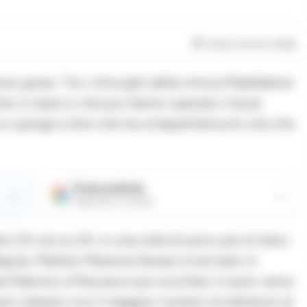
Tempo di lettura
4
min
i grave. Tra i chirurghi della clinica Maddalena
che in mano e che poi hanno operato il boss
i spinge a dire che ha un’aspettativa di vita che
Fonte preferita
→
→
Aggiungici su Google
to 24 ore su 24, in una cella di poco più di dieci
Aquila. Matteo Messina Denaro è arrivato in
a Palermo a Pescara e poi scortato in auto verso
rio italiano con il maggior numero di detenuti al