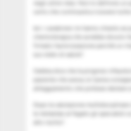
negli ultimi mesi. Non lo definirei un
certo che continuerà a ricevere tutte 
Ieri i carabinieri mi hanno chiesto se p
chemioterapia che avrebbe dovuto fa
firmato l’autorizzazione perchè un ri
suo stato di salute”.
Gebbia dice che la prognosi infausta 
paziente che aveva, la “piena consape
atteggiamento che potesse destare sos
Dopo la valutazione multidisciplinare
le metastasi al fegato gli specialisti
alto rischio”.