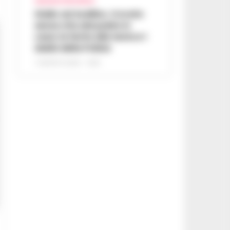
AVELLINO E PROVINCIA
Giallo ad Avellino, trovato
senza vita dal padre in
casa: la ferita alla testa e i
dubbi della Polizia
7 AGOSTO 2026 - 14:35