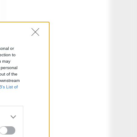
sonal or
ection to
ou may
 personal
out of the
 downstream
B’s List of