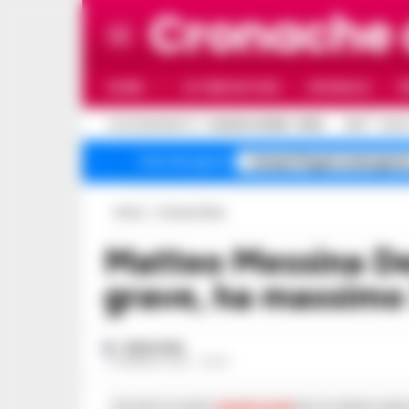
Cronache
HOME
ULTIME NOTIZIE
CRONACA
P
C
AGGIORNAMENTO :
7 AGOSTO 2026 - 15:32
32.5
NAPO
Campi Flegrei emergenz
Temi del giorno
Home
Cronaca Nera
Matteo Messina Denaro, i medici: “E’
grave, ha massimo 3
REDAZIONE
17 GENNAIO 2023 - 20:47
Iscriviti ai nostri
canali social
per le ultime notiz