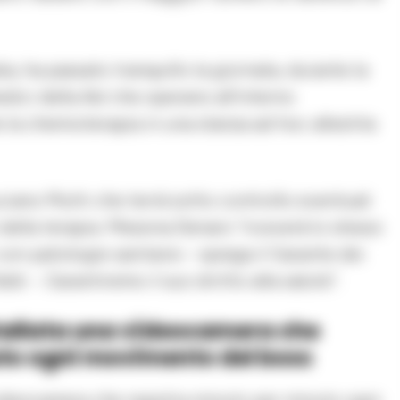
lia, ha passato tranquillo la giornata, durante la
edici della Asl che operano all’interno
 la chemioterapia in una stanza ad hoc allestita
Luciano Mutti che terrà sotto controllo eventuali
i della terapia. Messina Denaro “riceverà lo stesso
 con patologie sanitarie – spiega il Garante dei
i -. Garantiremo il suo diritto alla salute”.
nstallata una videocamera che
uto ogni movimento del boss
 videocamera che registra minuto per minuto ogni