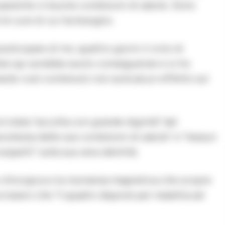
 paziente in buone condizioni di salute. Sono
le cure di cui ha bisogno.
osticipare di tre, quattro giorni il ciclo di
re qui avrebbe avuto conseguenze e io ho
tardo così contenuto non avrà alcun effetto sul
è stata “accolta con grande dignità” dal
volezza delle sue condizioni di salute” e “nessun
petti” sulla sua vera identità.
 chirurgica e la risonanza magnetica che scopre
 scrissero che “il quadro depone per malattia ad