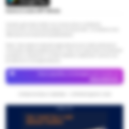
Scarica la nostra APP Ufficiale
Questo giornale inoltre non riceve alcun contributo
economico né da enti pubblici né da privati . Si sostiene solo
attraverso le inserzioni pubblicitarie.
Nota: I link esterni indicati negli articoli sono stati verificati al
momento della pubblicazione. Il sito non risponde di eventuali
problemi o disservizi: si invita l’utente a utilizzare i servizi con
prudenza e consapevolezza.
Dove specifico, le immagini sono fornite da
Depositphotos
CRONACHE DELLA CAMPANIA - COPYRIGHT@2014-2026
PUBBLICITA