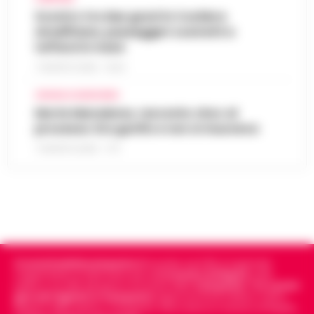
Scontro tra due gozzi in Costiera
Amalfitana, passeggeri costretti a
tuffarsi in mare
7 AGOSTO 2026 - 19:24
CRONACA GIUDIZIARIA
Morte Maradona, racconto choc al
processo: Era gonfio e non si muoveva
7 AGOSTO 2026 - 17:11
Cronachedellacampania.it
fondato nel 2015, è il giornale
indipendente di riferimento per le
Cronache di Napoli
, sulla
politica, sui fatti del giorno e le storie della
Campania
.
Tra i primi
giornali digitali in Campania
segue anche le notizie il calcio
Napoli e dello sport in Campania. Racconta la Cronaca di Napoli,