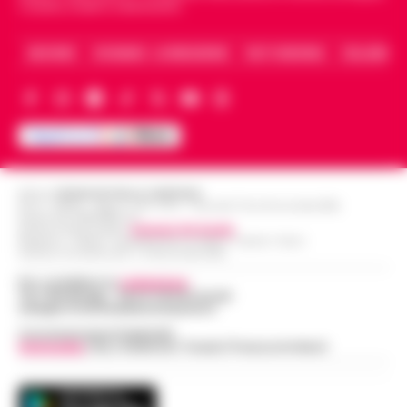
Caserta, Avellino e Benevento.
ARCHIVIO
CHI SIAMO – LA REDAZIONE
FACT CHECKING
COLLABORA
Editore
CRONACHE DELLA CAMPANIA
R.O.C.: 030531 - Reg. N. 1301/ 2016 - Tribunale Torre Annunziata (NA)
Partita IVA IT08642881216
Direttore Responsabile:
Giuseppe Del Gaudio
Redazioni : Scafati / Castellammare di Stabia / Caserta / Sarno
Indirizzo Via Sardoncelli 115 Boscoreale (NA)
Per contattare la
redazione
:
Tel / Whatsapp : 334.12.78.004 email:
web@cronachedellacampania.it
Concessionaria Pubblicità
Vivimedia
| Sky | Addendo | Teads | Presscommtech