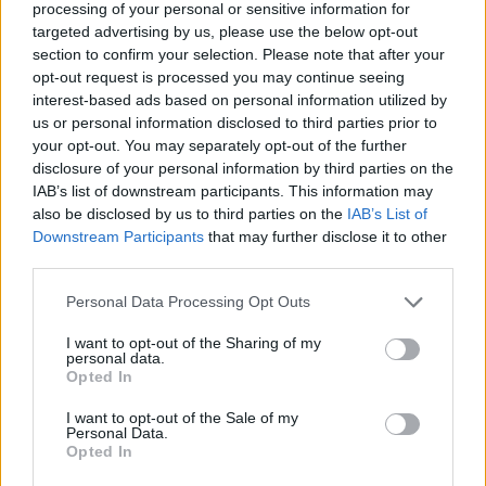
processing of your personal or sensitive information for
· Afragola-Casoria-NAPOLI stazione Metro Piscinola – linea
targeted advertising by us, please use the below opt-out
EAV · Orta-NAPOLI stazione Metro Piscinola – linea EAV.
section to confirm your selection. Please note that after your
opt-out request is processed you may continue seeing
interest-based ads based on personal information utilized by
us or personal information disclosed to third parties prior to
TAGS
CronacheNews
Napoli
Succedeoggi
your opt-out. You may separately opt-out of the further
disclosure of your personal information by third parties on the
IAB’s list of downstream participants. This information may
Lascia un commento
also be disclosed by us to third parties on the
IAB’s List of
Downstream Participants
that may further disclose it to other
third parties.
Personal Data Processing Opt Outs
🔥 Più letti della settimana
I want to opt-out of the Sharing of my
Carabiniere casertano suicida
personal data.
in Liguria: anche la Procura
Opted In
1
militare indaga per
istigazione
I want to opt-out of the Sale of my
27 Luglio 2026
Personal Data.
Opted In
Omicidio Luca Esposito, la
confessione dell’assassino: