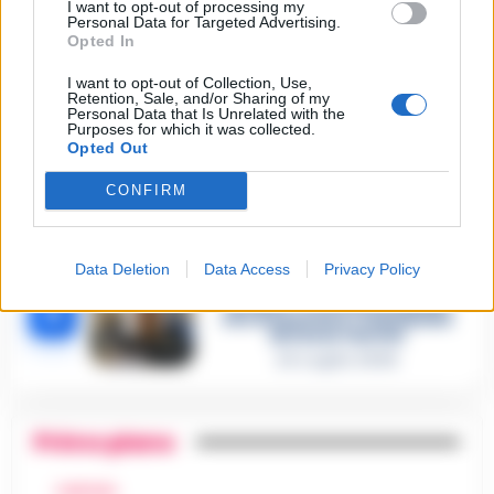
2
«L’ho ucciso per punizione»
I want to opt-out of processing my
Personal Data for Targeted Advertising.
26 Luglio 2026
Opted In
Castellammare, omicidio
I want to opt-out of Collection, Use,
Tommasino, il pentito accusa:
Retention, Sale, and/or Sharing of my
3
«Fu eliminato per proteggere
Personal Data that Is Unrelated with the
un intoccabile»
Purposes for which it was collected.
24 Luglio 2026
Opted Out
Castellammare, il registro
CONFIRM
segreto delle determine che
4
«nutriva» i clan
28 Luglio 2026
Castellammare, «Ti faccio
Data Deletion
Data Access
Privacy Policy
diventare la regina delle
vendite»: le intercettazioni
5
che incastrano i fedelissimi
del boss Carolei
24 Luglio 2026
Primo piano
CAMPANIA