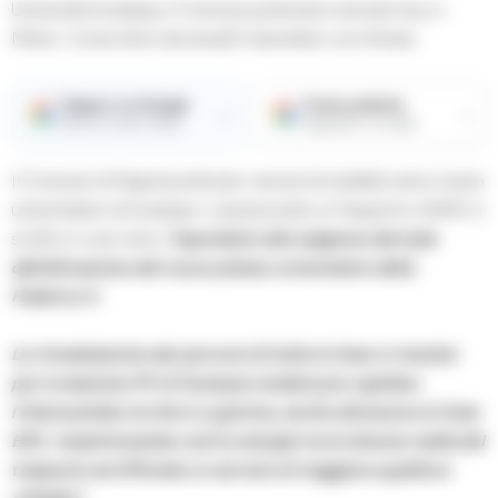
Università Scampia, il Comune potenzia il servizio bus e
Metro. Corse Anm da lunedì 5 dicembre con 6 linee
Seguici su Google
Fonte preferita
→
→
Ricevi le nostre notizie
Aggiungici su Google
Il Comune di Napoli potenzia i servizi di mobilità verso il polo
universitario di Scampia. L’assessorato ai Trasporti e ANM, è
scritto in una nota.,
“rispondono alle esigenze derivate
dall’attivazione del nuovo plesso universitario della
Federico II.
La rimodulazione dei percorsi di tutte le linee in transito
per la stazione M1 di Scampia renderà più capillare
l’interscambio tra ferro e gomma, anche attraverso le linee
EAV, massimizzando così le sinergie tra le diverse realtà del
trasporto ed offrendo un servizio di maggiore qualità ai