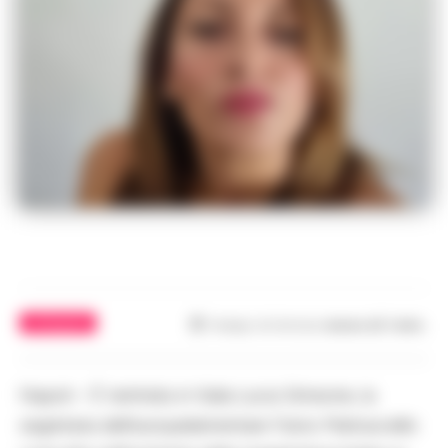
ATTUALITÀ
Tempo di lettura
meno di 1
min.
Napoli – È rientrata in Italia Lucia Simeone, la
segretaria dell’europarlamentare Fulvio Martusciello