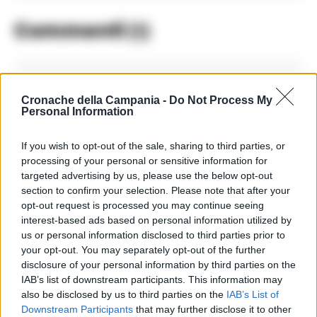
Commenti
(1)
Marco Mariani
ha detto:
Cronache della Campania -
Do Not Process My
10 Maggio 2025 - 12:51 alle 12:51
Personal Information
L’articolo parla di Lucia Simeone che
If you wish to opt-out of the sale, sharing to third parties, or
è tornata in Italia dopo essersi
processing of your personal or sensitive information for
targeted advertising by us, please use the below opt-out
presentata ai magistrati belgi. È
section to confirm your selection. Please note that after your
interessante notare come le accuse
opt-out request is processed you may continue seeing
di corruzione e tangenti sono gravi e
interest-based ads based on personal information utilized by
us or personal information disclosed to third parties prior to
richiedono un attento esame delle
your opt-out. You may separately opt-out of the further
prove.
disclosure of your personal information by third parties on the
IAB’s list of downstream participants. This information may
also be disclosed by us to third parties on the
IAB’s List of
Downstream Participants
that may further disclose it to other