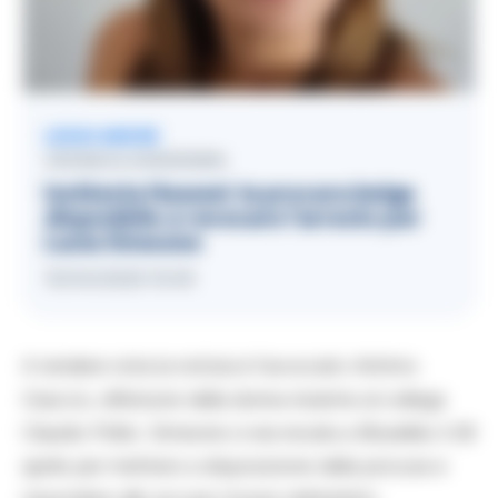
LEGGI ANCHE
CRONACA GIUDIZIARIA
Inchiesta Huawei: la procura belga
disponibile a revocare l’arresto per
Lucia Simeone
15/04/2025 15:09
A rendere nota la notizia è l’avvocato Antimo
Giaccio, difensore della donna insieme al collega
Claudio Pollio. Simeone si era recata a Bruxelles il 28
aprile per mettersi a disposizione della procura e