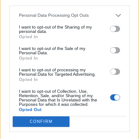
third parties.
Lascia un commento
Personal Data Processing Opt Outs
I want to opt-out of the Sharing of my
Il tuo indirizzo email non sarà pubblicato.
I campi
personal data.
obbligatori sono contrassegnati
*
Opted In
Commento
*
I want to opt-out of the Sale of my
Personal Data.
Opted In
I want to opt-out of processing my
Personal Data for Targeted Advertising.
Opted In
I want to opt-out of Collection, Use,
Retention, Sale, and/or Sharing of my
Personal Data that Is Unrelated with the
Purposes for which it was collected.
Opted Out
Nome
*
CONFIRM