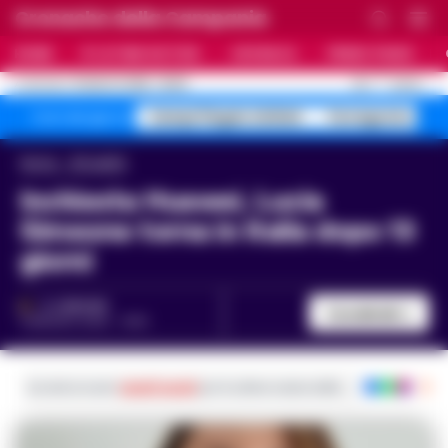
Cronache della Campania
HOME
ULTIME NOTIZIE
CRONACA
PRIMO PIANO
C
25.7
NAPOLI
10 AGOSTO 2026 - 06:59
AGGIORNAMENTO :
Campi Flegrei sfollati
Ferragosto 40 g
Temi del giorno
Home
Attualità
Inchiesta Huawei, Lucia
Simeone torna in Italia dopo 13
giorni
A. CARLINO
Condividi
9 MAGGIO 2025 - 14:23
Iscriviti ai nostri
canali social
per le ultime notizie dalla Campania con noti