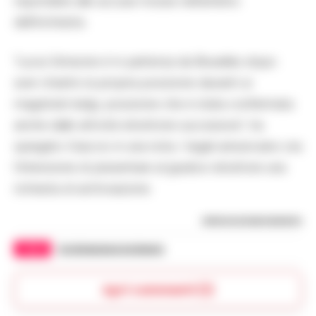
rispondere alle accuse mosse nell’ambito
dell’inchiesta.
“Lucia Simeone è in partenza da Bruxelles dopo
aver chiarito la propria posizione davanti ai
magistrati belgi, posizione che è stata confermata
anche dalle attività istruttorie successive”, ha
spiegato Giaccio in una nota. I legali annunciano ora
l’intenzione di presentare al giudice istruttore una
richiesta di archiviazione.
RIPRODUZIONE RISERVATA
TAGS
Archiviazione inchiesta
Apri commenti (1)