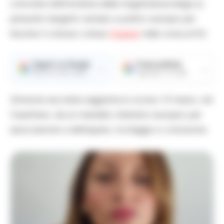
coinvolta nell’inchiesta della magistratura belga su
presunte tangenti versate a politici europei per
favorire il colosso cinese
Huawei
nella corsa al 5G.
Seguici su Google
Fonte preferita
→
→
Ricevi le nostre notizie
Aggiungici su Google
Simeone era stata raggiunta lo scorso 13 marzo, nel
Casertano, da un mandato d’arresto europeo per
associazione a delinquere, riciclaggio e corruzione.