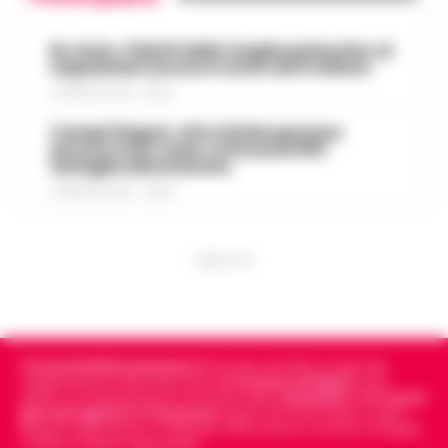
Rc Auto, il bluff delle targhe polacche: ai
napoletani arriva il conto da 5 milioni
9 AGOSTO 2026 - 06:20
Campi Flegrei, oltre 2mila persone
ancora fuori casa: a Pozzuoli 813
famiglie allontanate
8 AGOSTO 2026 - 22:56
PUBBLICITA
Cronachedellacampania.it
fondato nel 2015, è il giornale
indipendente di riferimento per le
Cronache di Napoli
, sulla
politica, sui fatti del giorno e le storie della
Campania
.
Tra i primi
giornali digitali in Campania
segue anche le notizie il calcio
Napoli e dello sport in Campania. Racconta la Cronaca di Napoli,
Caserta, Avellino e Benevento.