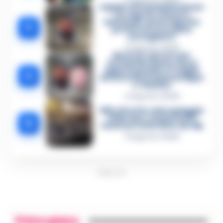
Il giallo di Costantino Russo
tra segreti, rimorsi e
domande senza risposta:
3
perché non era video
sorvegliato?
5 Agosto 2026
Morto in carcere per
Costantino Russo: si era
appena pentito. E’ il figlio
4
del boss dei Casalesi Peppe
o’ Padrino
4 Agosto 2026
Blitz di notte sulla spiaggia
di Nerano: sequestrati i
5
tavoli nel ristorante dei Vip
8 Agosto 2026
PUBBLICITA
Primo piano