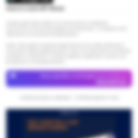
Scarica la nostra APP Ufficiale
Questo giornale inoltre non riceve alcun contributo
economico né da enti pubblici né da privati . Si sostiene solo
attraverso le inserzioni pubblicitarie.
Nota: I link esterni indicati negli articoli sono stati verificati al
momento della pubblicazione. Il sito non risponde di eventuali
problemi o disservizi: si invita l’utente a utilizzare i servizi con
prudenza e consapevolezza.
Dove specifico, le immagini sono fornite da
Depositphotos
CRONACHE DELLA CAMPANIA - COPYRIGHT@2014-2026
PUBBLICITA