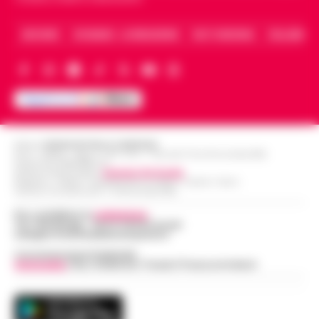
ARCHIVIO
CHI SIAMO – LA REDAZIONE
FACT CHECKING
COLLABORA
Editore
CRONACHE DELLA CAMPANIA
R.O.C.: 030531 - Reg. N. 1301/ 2016 - Tribunale Torre Annunziata (NA)
Partita IVA IT08642881216
Direttore Responsabile:
Giuseppe Del Gaudio
Redazioni : Scafati / Castellammare di Stabia / Caserta / Sarno
Indirizzo Via Sardoncelli 115 Boscoreale (NA)
Per contattare la
redazione
:
Tel / Whatsapp : 334.12.78.004 email:
web@cronachedellacampania.it
Concessionaria Pubblicità
Vivimedia
| Sky | Addendo | Teads | Presscommtech