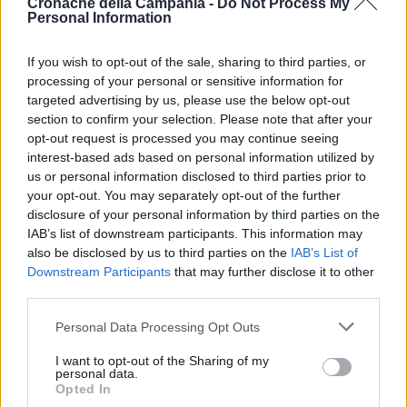
Cronache della Campania -
Do Not Process My
RIPRODUZIONE RISERVATA
Personal Information
TAGS
Andrea izzo
Gelosia
Napoli
Omicidio
If you wish to opt-out of the sale, sharing to third parties, or
Suicidio
processing of your personal or sensitive information for
targeted advertising by us, please use the below opt-out
section to confirm your selection. Please note that after your
Apri commenti (1)
opt-out request is processed you may continue seeing
interest-based ads based on personal information utilized by
us or personal information disclosed to third parties prior to
your opt-out. You may separately opt-out of the further
Commenti
(1)
disclosure of your personal information by third parties on the
IAB’s list of downstream participants. This information may
also be disclosed by us to third parties on the
IAB’s List of
Downstream Participants
that may further disclose it to other
Colombo Maurizio
ha detto:
third parties.
8 Aprile 2025 - 21:50 alle 21:50
Personal Data Processing Opt Outs
E’ veramente triste vedere come la
I want to opt-out of the Sharing of my
personal data.
violenza possa rovinare delle vite. Le
Opted In
autorità dovrebbero prendere sul serio