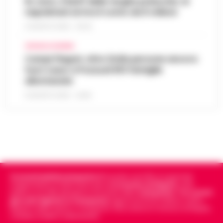
Rc Auto, il bluff delle targhe polacche: ai
napoletani arriva il conto da 5 milioni
9 AGOSTO 2026 - 06:20
CRONACA FLEGREA
Campi Flegrei, oltre 2mila persone ancora
fuori casa: a Pozzuoli 813 famiglie
allontanate
8 AGOSTO 2026 - 22:56
Cronachedellacampania.it
fondato nel 2015, è il giornale
indipendente di riferimento per le
Cronache di Napoli
, sulla
politica, sui fatti del giorno e le storie della
Campania
.
Tra i primi
giornali digitali in Campania
segue anche le notizie il calcio
Napoli e dello sport in Campania. Racconta la Cronaca di Napoli,
Caserta, Avellino e Benevento.