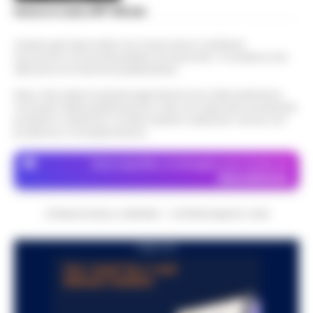
Scarica la nostra APP Ufficiale
Questo giornale inoltre non riceve alcun contributo
economico né da enti pubblici né da privati . Si sostiene solo
attraverso le inserzioni pubblicitarie.
Nota: I link esterni indicati negli articoli sono stati verificati al
momento della pubblicazione. Il sito non risponde di eventuali
problemi o disservizi: si invita l’utente a utilizzare i servizi con
prudenza e consapevolezza.
Dove specifico, le immagini sono fornite da
Depositphotos
CRONACHE DELLA CAMPANIA - COPYRIGHT@2014-2026
PUBBLICITA