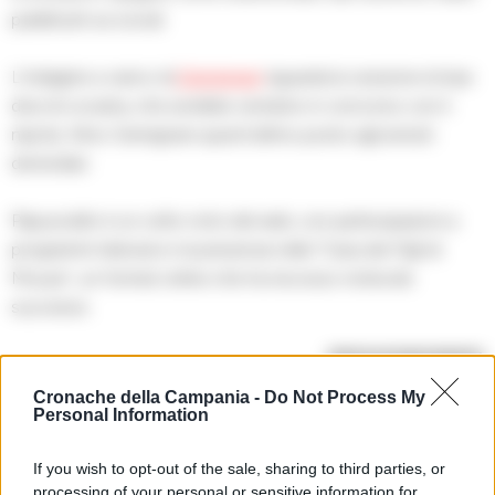
pubblicati sui social.
L’indagine a carico di
Gemignani
riguarda la cessione di due
dosi di cocaina, che avrebbe venduto in concorso con il
nipote, Nino Gemignani quest’ultimo posto agli arresti
domiciliari.
Papusciello è un volto noto del web, con partecipazioni a
programmi televisivi e la presenza nella “Casa dei Figli di
Mouse”, un format online che ha riscosso notevole
successo.
RIPRODUZIONE RISERVATA
Cronache della Campania -
Do Not Process My
TAGS
Papusciello
Spaccio
Succedeoggi
Personal Information
If you wish to opt-out of the sale, sharing to third parties, or
Apri commenti (1)
processing of your personal or sensitive information for