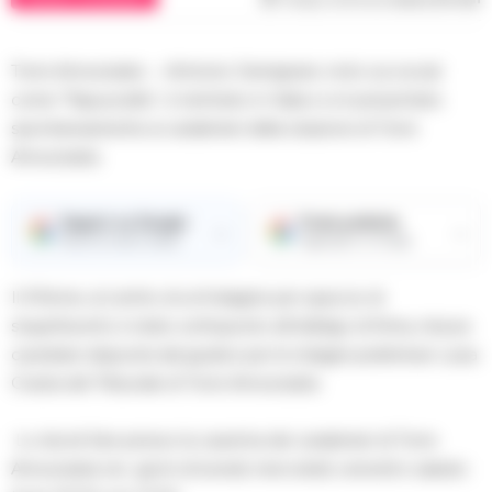
Torre Annunziata – Antonio Gemignani, noto sui social
come “Papusciello”, è rientrato in Italia e si è presentato
spontaneamente ai carabinieri della stazione di Torre
Annunziata.
Seguici su Google
Fonte preferita
→
→
Ricevi le nostre notizie
Aggiungici su Google
Il 47enne, al centro di un’indagine per spaccio di
stupefacenti, è stato sottoposto all’obbligo di firma, misura
cautelare disposta dal giudice per le indagini preliminari Luisa
Crasta del Tribunale di Torre Annunziata.
Lo dovrà fare presso la caserma dei carabinieri di Torre
Annunziata nei giorni di lunedì, mercoledì, venerdì e sabato