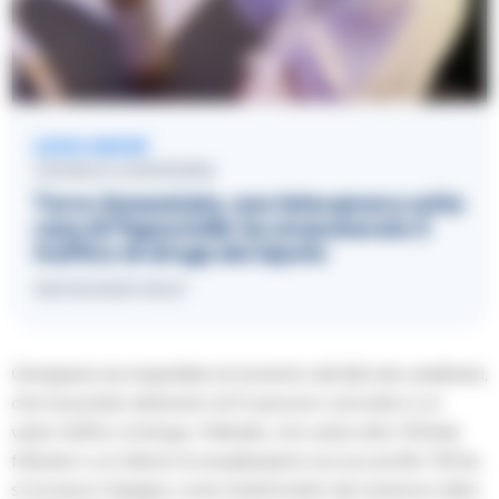
LEGGI ANCHE
CRONACA GIUDIZIARIA
Torre Annunziata, una telecamera sotto
casa di Papusciello ha smascherato il
traffico di droga del nipote
08/03/2025 08:21
Gemignani era irreperibile al momento del blitz dei carabinieri,
che ha portato all’arresto di 51 persone coinvolte in un
vasto traffico di droga. Il tiktoker, che vanta oltre 150mila
follower e un milione di visualizzazioni sul suo profilo TikTok,
si trovava in Spagna, come testimoniato dai numerosi video