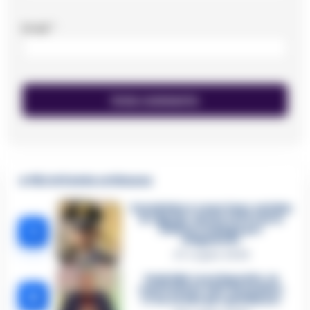
Email
*
🔥 Più letti della settimana
Carabiniere casertano suicida
in Liguria: anche la Procura
1
militare indaga per
istigazione
27 Luglio 2026
Omicidio Luca Esposito, la
confessione dell’assassino:
2
«L’ho ucciso per punizione»