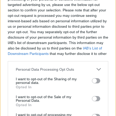
targeted advertising by us, please use the below opt-out
section to confirm your selection. Please note that after your
Commenti
opt-out request is processed you may continue seeing
(1)
interest-based ads based on personal information utilized by
us or personal information disclosed to third parties prior to
your opt-out. You may separately opt-out of the further
disclosure of your personal information by third parties on the
Carmela Rossetti
ha detto:
IAB’s list of downstream participants. This information may
10 Marzo 2025 - 11:51 alle 11:51
also be disclosed by us to third parties on the
IAB’s List of
Downstream Participants
that may further disclose it to other
E’ interessante sapere che Antonio
third parties.
Gemignani è tornato in Italia e si è
Personal Data Processing Opt Outs
presentato ai carabinieri, ma mi chiedo
I want to opt-out of the Sharing of my
come possa uno con tanti seguaci
personal data.
essere coinvolto in affari cosi pericolosi
Opted In
come lo spaccio di droga. La situazione
I want to opt-out of the Sale of my
Personal Data.
è complessa e merita attenzione.
Opted In
I want to opt-out of processing my