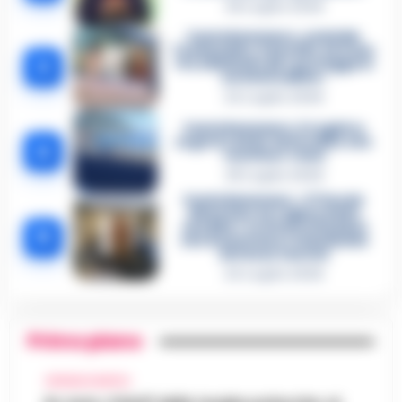
26 Luglio 2026
Castellammare, omicidio
Tommasino, il pentito accusa:
3
«Fu eliminato per proteggere
un intoccabile»
24 Luglio 2026
Castellammare, il registro
segreto delle determine che
4
«nutriva» i clan
28 Luglio 2026
Castellammare, «Ti faccio
diventare la regina delle
vendite»: le intercettazioni
5
che incastrano i fedelissimi
del boss Carolei
24 Luglio 2026
Primo piano
CRONACA NAPOLI