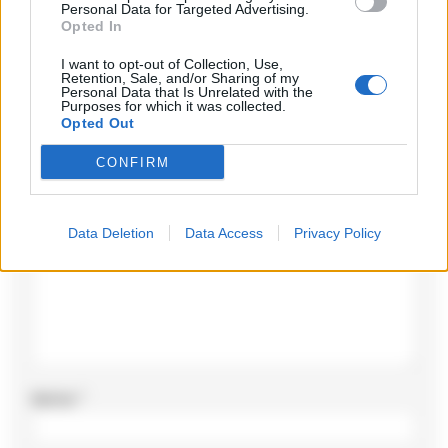
Personal Data for Targeted Advertising.
Opted In
I want to opt-out of Collection, Use,
Lascia un commento
Retention, Sale, and/or Sharing of my
Personal Data that Is Unrelated with the
Purposes for which it was collected.
Il tuo indirizzo email non sarà pubblicato.
I campi
Opted Out
obbligatori sono contrassegnati
*
CONFIRM
Commento
*
Data Deletion
Data Access
Privacy Policy
Nome
*