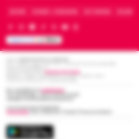
ARCHIVIO
CHI SIAMO – LA REDAZIONE
FACT CHECKING
COLLABORA
Editore
CRONACHE DELLA CAMPANIA
R.O.C.: 030531 - Reg. N. 1301/ 2016 - Tribunale Torre Annunziata (NA)
Partita IVA IT08642881216
Direttore Responsabile:
Giuseppe Del Gaudio
Redazioni : Scafati / Castellammare di Stabia / Caserta / Sarno
Indirizzo Via Sardoncelli 115 Boscoreale (NA)
Per contattare la
redazione
:
Tel / Whatsapp : 334.12.78.004 email:
web@cronachedellacampania.it
Concessionaria Pubblicità
Vivimedia
| Sky | Addendo | Teads | Presscommtech