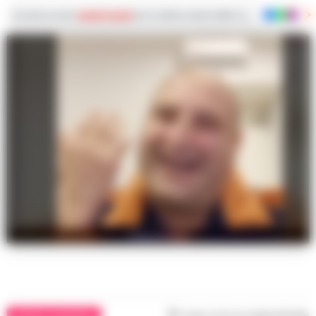
Iscriviti ai nostri
canali social
per le ultime notizie dalla Campania con notizi
Papusciello
CRONACA GIUDIZIARIA
Tempo di lettura
meno di 1
min