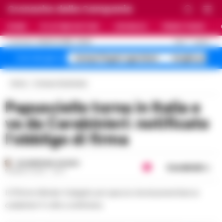
Cronache della Campania
HOME
ULTIME NOTIZIE
CRONACA
PRIMO PIANO
C
24.6
NAPOLI
9 AGOSTO 2026 - 06:20
AGGIORNAMENTO :
Campi Flegrei sgomberi
targhe polac
Temi del giorno
Home
Cronaca Giudiziaria
Papusciello torna in Italia e
va da Carabinieri: notificato
l’obbligo di firma
GIUSEPPE DEL GAUDIO
Condividi
9 MARZO 2025 - 22:01
Il 47enne tiktoker Indagato per spaccio dovrà presentarsi ai
carabinieri 4 volte a settimana