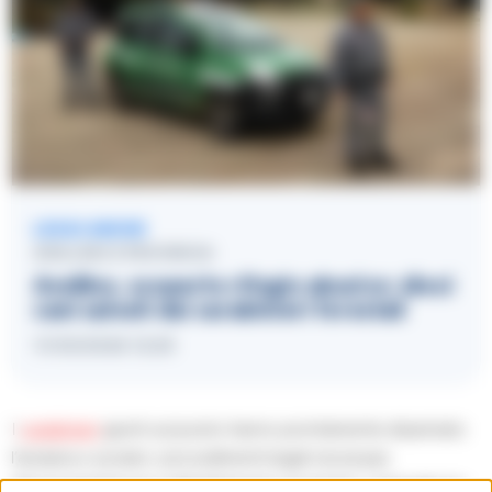
LEGGI ANCHE
AVELLINO E PROVINCIA
Avellino, scoperto rifugio abusivo: dieci
cani salvati dai carabinieri forestali
11/03/2026 12:29
I
carabinieri
giunti sul posto hanno prontamente disarmato
l’anziana e avviato i procedimenti legali necessari,
denunciandola per maltrattamento di animali. L’episodio ha