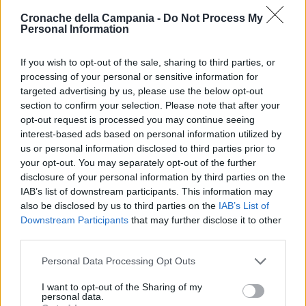
sollevato una forte reazione da parte della comunità locale,
Cronache della Campania -
Do Not Process My
Personal Information
sensibile ai temi del benessere animale.
If you wish to opt-out of the sale, sharing to third parties, or
Parallelamente all’intervento delle forze dell’ordine, sul luogo
processing of your personal or sensitive information for
del misfatto sono accorsi anche i sanitari del servizio
targeted advertising by us, please use the below opt-out
Veterinario della ASL. Questi ultimi hanno fornito le prime
section to confirm your selection. Please note that after your
opt-out request is processed you may continue seeing
cure al cane in stato di sofferenza, stabilizzandolo prima di
interest-based ads based on personal information utilized by
procedere al trasferimento presso una clinica veterinaria
us or personal information disclosed to third parties prior to
situata a Monteforte Irpino, dove l’animale riceverà ulteriori
your opt-out. You may separately opt-out of the further
trattamenti necessari per la sua guarigione.
disclosure of your personal information by third parties on the
IAB’s list of downstream participants. This information may
also be disclosed by us to third parties on the
IAB’s List of
Downstream Participants
that may further disclose it to other
TAGS
Avellino
Bastonate
Denuncia
third parties.
Personal Data Processing Opt Outs
Lascia un commento
I want to opt-out of the Sharing of my
personal data.