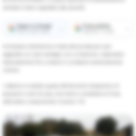
animale è stato segnalato alle autorità.
Seguici su Google
Fonte preferita
→
→
Ricevi le nostre notizie
Aggiungici su Google
Un’anziana ottantenne è stata denunciata per aver
aggredito un cane randagio con un bastone, colpendolo
ripetutamente fino a ridurlo in condizioni estremamente
critiche.
L’allarme è scattato grazie all’intervento tempestivo di
passanti e vicini di casa, che hanno contattato le forze
dell’ordine componendo il numero 112.