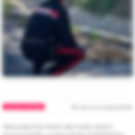
AVELLINO E PROVINCIA
Tempo di lettura
meno di 1
min
Nella località di San Martino Valle Caudina, situata in
provincia di Avellino, un grave episodio di maltrattamento