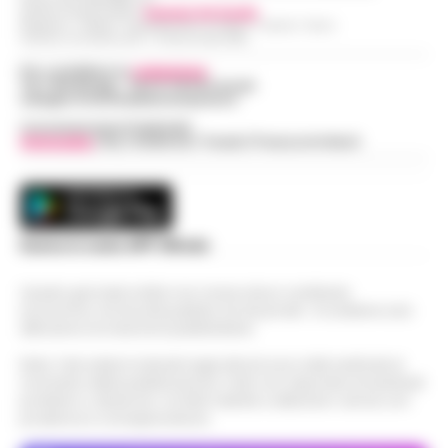
Direttore Responsabile:
Giuseppe Del Gaudio
Redazioni : Scafati / Castellammare di Stabia / Caserta / Sarno
Indirizzo Via Sardoncelli 115 Boscoreale (NA)
Per contattare la
redazione
:
Tel / Whatsapp : 334.12.78.004 email:
web@cronachedellacampania.it
Concessionaria Pubblicità
Vivimedia
| Sky | Addendo | Teads | Presscommtech
Scarica la nostra APP Ufficiale
Questo giornale inoltre non riceve alcun contributo
economico né da enti pubblici né da privati . Si sostiene solo
attraverso le inserzioni pubblicitarie.
Nota: I link esterni indicati negli articoli sono stati verificati al
momento della pubblicazione. Il sito non risponde di eventuali
problemi o disservizi: si invita l’utente a utilizzare i servizi con
prudenza e consapevolezza.