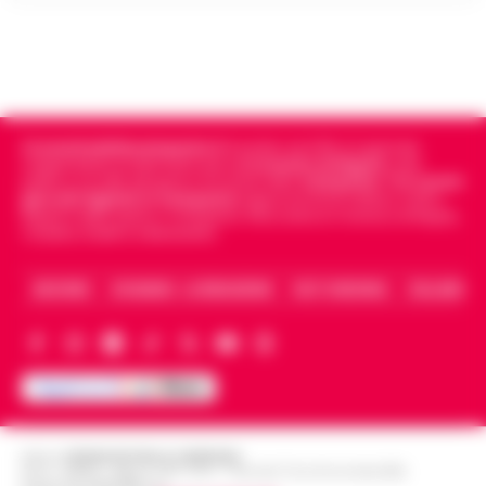
Cronachedellacampania.it
fondato nel 2015, è il giornale
indipendente di riferimento per le
Cronache di Napoli
, sulla
politica, sui fatti del giorno e le storie della
Campania
.
Tra i primi
giornali digitali in Campania
segue anche le notizie il calcio
Napoli e dello sport in Campania. Racconta la Cronaca di Napoli,
Caserta, Avellino e Benevento.
ARCHIVIO
CHI SIAMO – LA REDAZIONE
FACT CHECKING
COLLABORA
Editore
CRONACHE DELLA CAMPANIA
R.O.C.: 030531 - Reg. N. 1301/ 2016 - Tribunale Torre Annunziata (NA)
Partita IVA IT08642881216