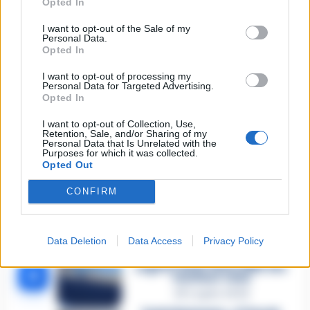
Opted In
🔥 Più letti della settimana
I want to opt-out of the Sale of my
Personal Data.
Opted In
Carabiniere casertano suicida
in Liguria: anche la Procura
I want to opt-out of processing my
1
militare indaga per
Personal Data for Targeted Advertising.
istigazione
Opted In
27 Luglio 2026
I want to opt-out of Collection, Use,
Omicidio Luca Esposito, la
Retention, Sale, and/or Sharing of my
confessione dell’assassino:
2
Personal Data that Is Unrelated with the
«L’ho ucciso per punizione»
Purposes for which it was collected.
26 Luglio 2026
Opted Out
Castellammare, omicidio
CONFIRM
Tommasino, il pentito accusa:
3
«Fu eliminato per proteggere
un intoccabile»
24 Luglio 2026
Data Deletion
Data Access
Privacy Policy
Castellammare, il registro
segreto delle determine che
4
«nutriva» i clan
28 Luglio 2026