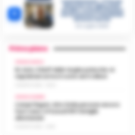
Castellammare, «Ti faccio
diventare la regina delle
vendite»: le intercettazioni
5
che incastrano i fedelissimi
del boss Carolei
24 Luglio 2026
Primo piano
CRONACA NAPOLI
Rc Auto, il bluff delle targhe polacche: ai
napoletani arriva il conto da 5 milioni
9 AGOSTO 2026 - 06:20
CRONACA FLEGREA
Campi Flegrei, oltre 2mila persone ancora
fuori casa: a Pozzuoli 813 famiglie
allontanate
8 AGOSTO 2026 - 22:56