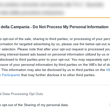
la sestina vincente né il premio del “5+1”, facendo
n vista della prossima estrazione.
della Campania -
Do Not Process My Personal Information
oggi 6 agosto 2026
to opt-out of the sale, sharing to third parties, or processing of your per
formation for targeted advertising by us, please use the below opt-out s
r selection. Please note that after your opt-out request is processed y
eing interest-based ads based on personal information utilized by us or
l “5”
disclosed to third parties prior to your opt-out. You may separately opt-
losure of your personal information by third parties on the IAB’s list of
ha distribuito premi significativi. Sono stati infatti
. This information may also be disclosed by us to third parties on the
IA
Participants
that may further disclose it to other third parties.
a a casa
16.377,62 euro
.
e inferiori:
l Data Processing Opt Outs
o opt-out of the Sharing of my personal data.