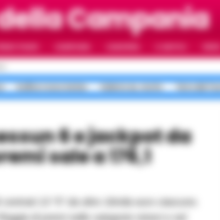
 della Campania
RIMO PIANO
CAMPANIA
CAMORRA
IL NAPOLI
VIDE
LI
a
bollino rosso meteo
Salerno ex, morte
Terra dei Fu
remi sale a 176,1
 Pioggia di premi nelle categorie minori e nel