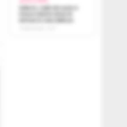
CRONACA SALERNO
Salerno, cade nel vuoto e
muore mentre tenta di
entrare in casa della ex
7 AGOSTO 2026 - 07:27