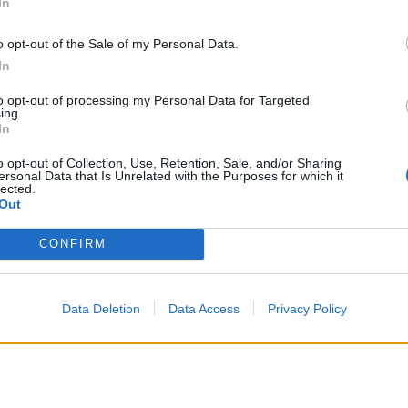
In
o opt-out of the Sale of my Personal Data.
In
to opt-out of processing my Personal Data for Targeted
ing.
 oltre 23mila euro
In
o opt-out of Collection, Use, Retention, Sale, and/or Sharing
ersonal Data that Is Unrelated with the Purposes for which it
uito premi interessanti, pur senza centrare le
lected.
Out
CONFIRM
Data Deletion
Data Access
Privacy Policy