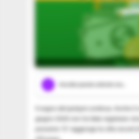
Superenal
Ascolta questo articolo ora...
Il sogno del jackpot continua. Anche il
giugno 2026 non ha fatto registrare vinc
prossimo “6” raggiunge la cifra record 