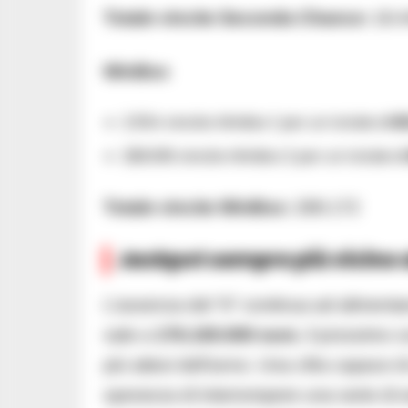
Totale vincite Seconda Chance:
18.
WinBox
2.554 vincite WinBox 1 per un totale di
6
286.618 vincite WinBox 2 per un totale d
Totale vincite WinBox:
289.172
Jackpot sempre più vicino 
L’assenza del “6” continua ad alimentare
sale a
176.100.000 euro
, il prossimo
più attesi dell’anno. Una cifra capace di a
speranza di interrompere una serie di e