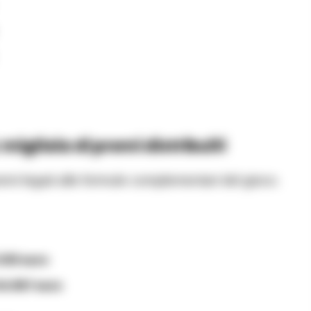
igliaia di premi distribuiti
i legati alle formule complementari del gioco.
.100 euro
54.957 euro