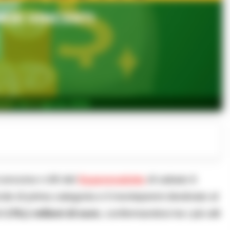
otto del 6 agosto 2026
 concorso n.90 del
Superenalotto
di sabato 6
ite di prima categoria e il montepremi destinato al
di
176,1 milioni di euro
, confermandosi tra i più alti