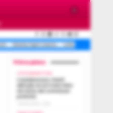
O
ochi
Sistema Caprio Caserta
truffa rapina anziani
Primo piano
CASTELLAMMARE DI STABIA
Castellammare, il bluff
dell’asilo di via Fratte finito
nel mirino dei commissari
prefettizi
7 AGOSTO 2026 - 07:56