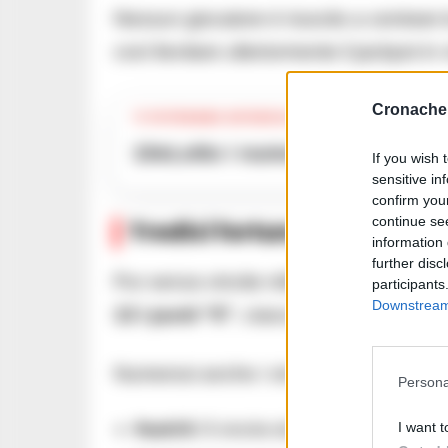
Nessun giocatore è riuscito a centrare 
così lievitare ulteriormente il jackpot i
Cronache 
TI POTREBBE INTERESSARE
10eLotto i numeri vincenti di 
If you wish 
sensitive in
confirm you
continue se
Tredici fortunati centrano i
information 
further disc
Pur senza vincite milionarie, il concorso 
participants
Downstream 
13 i punti “5”
, ciascuno dei quali port
Numerosi anche i vincitori nelle categori
Persona
Punti 5:
13 vincite da
16.377,62 euro
I want t