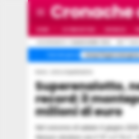
Cronache
HOME
ULTIME NOTIZIE
CRONACA
P
C
AGGIORNAMENTO :
7 AGOSTO 2026 - 10:14
30.7
NAPO
Campi Flegrei emergenz
Temi del giorno
Home
Lotto e SuperEnalotto
Superenalotto, nessun 6 e jackpot da
record: il montep
milioni di euro
Nel concorso di sabato 6 giugno 2026 centrati 13 “5” da oltre 16mila euro ciascuno.
Nessun vincitore con il “6” o il “5+1”.