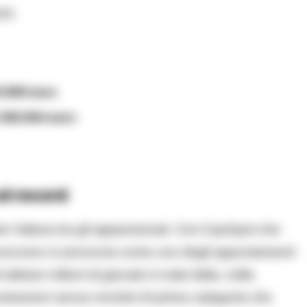
441
3.850 euro
i
582.854 euro
al record
 l’attesa tra gli appassionati. Con il jackpot che
 concorso si annuncia come uno degli appuntamenti
ttirare milioni di giocate in tutta Italia, nella
strazioni senza vincitori di prima categoria che