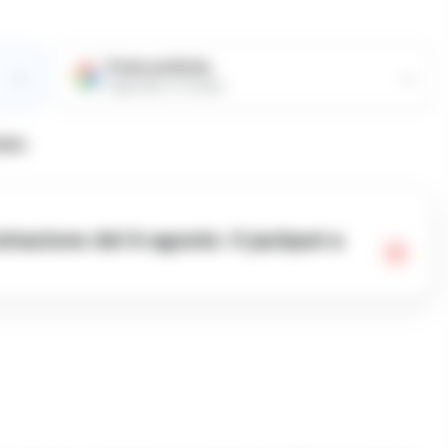
Fonte preferita
→
→
Aggiungici su Google
ata: