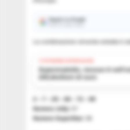
d’Europa.
Seguici su Google
Ricevi le nostre notizie
La combinazione vincente estratta è st
TI POTREBBE INTERESSARE
Superenalotto, nessun 6 nell’estrazione del 6 agosto: il jackpot a
205,8milioni di euro
2 – 7 – 29 – 68 – 72 – 89
Numero Jolly:
57
Numero SuperStar:
38