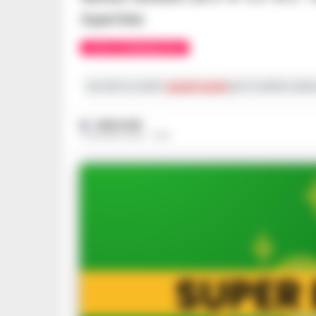
SuperStar.
LOTTO E SUPERENALOTTO
Iscriviti ai nostri
canali social
per le ultime notiz
REDAZIONE
6 GIUGNO 2026 - 21:16