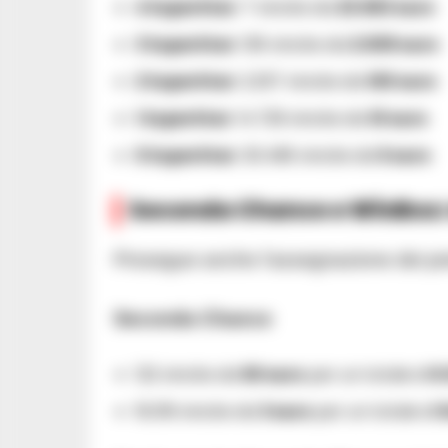
4 SuperStar:
7 vincite da
23.063 euro
3 SuperStar:
136 vincite da
2.009 euro
2 SuperStar:
2.257 vincite da
100 euro
1 SuperStar:
14.729 vincite da
10 euro
0 SuperStar:
30.496 vincite da
5 euro
Seconda Chance e WinBox: m
Prosegue anche l’assegnazione dei prem
Seconda Chance
122 vincite da
50 euro
per un totale di
6
18.319 vincite da
3 euro
per un totale di