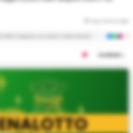
Tempo di lettura
1
min
ie dalla Campania con notizie e video esclusivi
Condividi