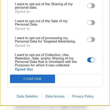
I want to opt-out of the Sharing of my
teatro di uno stupro.
personal data.
Opted In
RIPRODUZIONE RISERVATA
I want to opt-out of the Sale of my
Personal Data.
TAGS
Molestie sessuali
Senato
Opted In
I want to opt-out of processing my
Apri commenti (1)
Personal Data for Targeted Advertising.
Opted In
I want to opt-out of Collection, Use,
Commenti
Retention, Sale, and/or Sharing of my
(1)
Personal Data that Is Unrelated with the
Purposes for which it was collected.
Opted Out
CONFIRM
Gallo Tosca
ha detto:
7 Giugno 2026 - 22:49 alle 22:49
Data Deletion
Data Access
Privacy Policy
Leggo l’articolo con molta
attenzione,m a non voglio prende