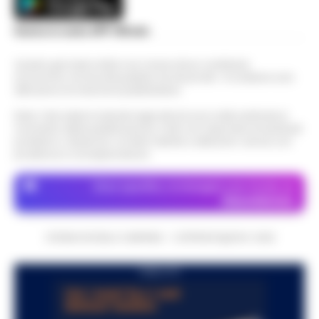
Scarica la nostra APP Ufficiale
Questo giornale inoltre non riceve alcun contributo
economico né da enti pubblici né da privati . Si sostiene solo
attraverso le inserzioni pubblicitarie.
Nota: I link esterni indicati negli articoli sono stati verificati al
momento della pubblicazione. Il sito non risponde di eventuali
problemi o disservizi: si invita l’utente a utilizzare i servizi con
prudenza e consapevolezza.
Dove specifico, le immagini sono fornite da
Depositphotos
CRONACHE DELLA CAMPANIA - COPYRIGHT@2014-2026
PUBBLICITA