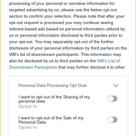
processing of your personal or sensitive information for
targeted advertising by us, please use the below opt-out
section to confirm your selection. Please note that after your
opt-out request is processed you may continue seeing
interest-based ads based on personal information utilized by
us or personal information disclosed to third parties prior to
Rossetti Emilio
ha detto:
your opt-out. You may separately opt-out of the further
7 Giugno 2026 - 16:50 alle 16:50
disclosure of your personal information by third parties on the
IAB’s list of downstream participants. This information may
Il fatto sembrah chiaro,ma i dettagli
also be disclosed by us to third parties on the
IAB’s List of
restan contorti: il ragazzoha preso
Downstream Participants
that may further disclose it to other
third parties.
lorologgiodal polso e scappò; i poliziotti
intervenivano subito ma la scenaera
Personal Data Processing Opt Outs
confusa e parecchii passanti han ditto
I want to opt-out of the Sharing of my
cosediverse. Il compliceè fuggito in
personal data.
Opted In
scooterche ha lasciato tracce,
l’arrestatoè messo adidisposizione e
I want to opt-out of the Sale of my
Personal Data.
indaginicontinueranno.
Opted In