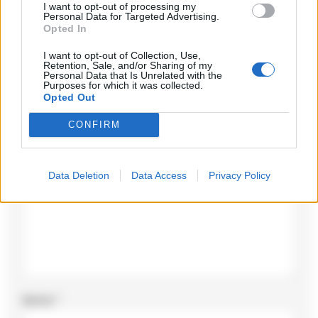
I want to opt-out of processing my
Personal Data for Targeted Advertising.
Opted In
I want to opt-out of Collection, Use,
Lascia un commento
Retention, Sale, and/or Sharing of my
Personal Data that Is Unrelated with the
Purposes for which it was collected.
Il tuo indirizzo email non sarà pubblicato.
I campi
Opted Out
obbligatori sono contrassegnati
*
CONFIRM
Commento
*
Data Deletion
Data Access
Privacy Policy
Nome
*