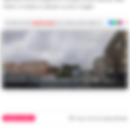
vittima. Il complice in sella allo scooter è fuggito
Iscriviti ai nostri
canali social
per le ultime notizie dalla Campania con notizi
Via Marino a Fuorigrotta
CRONACA NAPOLI
Tempo di lettura
meno di 1
min