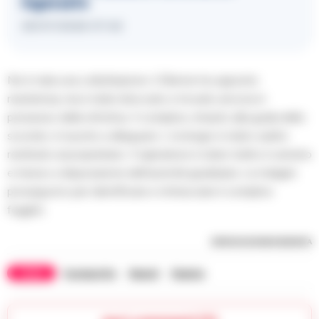
ingessato
29/07/2026 07:42
Ne è nata una colluttazione: il 33enne ha opposto
resistenza, ma è stato bloccato e trovato ancora in
possesso della refurtiva. Il complice, rimasto alla guida dello
scooter, è riuscito a dileguarsi. L’orologio è stato subito
restituito al proprietario. Il rapinatore è stato tratto in arresto
e messo a disposizione dell’autorità giudiziaria. Le indagini
proseguono per identificare e rintracciare il complice
fuggito.
RIPRODUZIONE RISERVATA
TAGS
Fuorigrotta
Napoli
Rapina