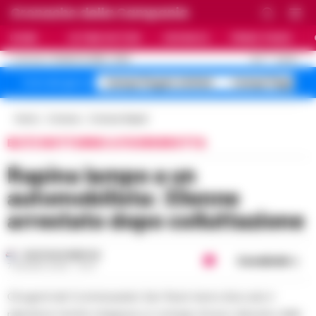
Cronache della Campania
HOME
ULTIME NOTIZIE
CRONACA
PRIMO PIANO
C
31.2
NAPOLI
10 AGOSTO 2026 - 10:00
AGGIORNAMENTO :
Campi Flegrei sfollati
Campi Flegrei 
Temi del giorno
Home
Cronaca
Cronaca Napoli
BLITZ NOTTURNO A FUORIGROTTA
Rapina lampo a un
automobilista: 33enne
arrestato dopo colluttazione
GUSTAVO GENTILE
Condividi
7 GIUGNO 2026 - 16:14
Gli agenti del Commissariato San Paolo hanno bloccato il
rapinatore mentre strappava un orologio di lusso dal polso della