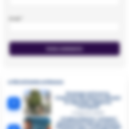
Email
*
🔥 Più letti della settimana
Dramma ad Acerra,
Francesco Pio muore a 19 anni
1
in ospedale: disposta
l’autopsia
4 Agosto 2026
«Ci disarmiamo»: cellulari
spenti come i narcos ed euro
contati in auto. Tutti i dettagli