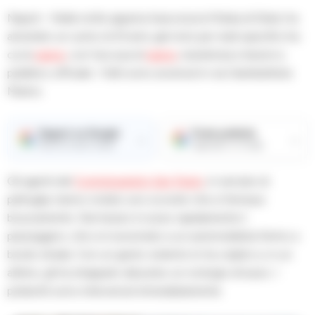
Napoli – Nella notte appena trascorsa la Polizia di Stato ha
arrestato un uomo di 33 anni, già noto per reati specifici tra
cui la
rapina
, con l’accusa di
rapina
, resistenza e lesioni a
pubblico ufficiale. I fatti sono avvenuti in via Giambattista
Marino.
Seguici su Google
Fonte preferita
→
→
Ricevi le nostre notizie
Aggiungici su Google
Gli agenti del
Commissariato San Paolo
, in servizio di
pattuglia, hanno notato uno scooter che si fermava
bruscamente. Dal mezzo è sceso rapidamente il
passeggero, che si è avvicinato a un automobilista fermo a
bordo strada. Con un gesto violento lo ha colpito e, in un
attimo, gli ha strappato dal polso un orologio di lusso. I
poliziotti sono intervenuti immediatamente.