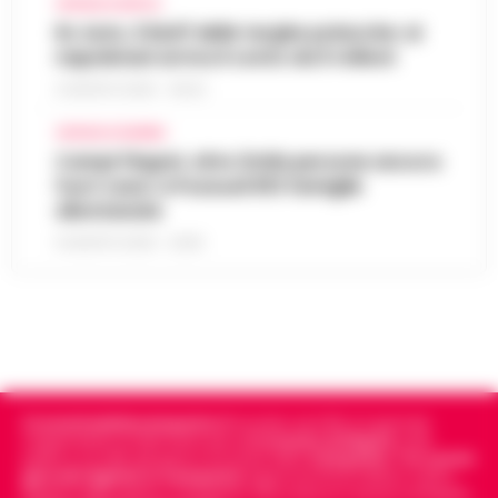
CRONACA NAPOLI
Rc Auto, il bluff delle targhe polacche: ai
napoletani arriva il conto da 5 milioni
9 AGOSTO 2026 - 06:20
CRONACA FLEGREA
Campi Flegrei, oltre 2mila persone ancora
fuori casa: a Pozzuoli 813 famiglie
allontanate
8 AGOSTO 2026 - 22:56
Cronachedellacampania.it
fondato nel 2015, è il giornale
indipendente di riferimento per le
Cronache di Napoli
, sulla
politica, sui fatti del giorno e le storie della
Campania
.
Tra i primi
giornali digitali in Campania
segue anche le notizie il calcio
Napoli e dello sport in Campania. Racconta la Cronaca di Napoli,