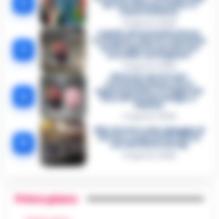
2
del mercimonio politico a
Castel Volturno
5 Agosto 2026
Il giallo di Costantino Russo
tra segreti, rimorsi e domande
3
senza risposta: perché non
era video sorvegliato?
5 Agosto 2026
Morto in carcere per
Costantino Russo: si era
appena pentito. E’ il figlio del
4
boss dei Casalesi Peppe o’
Padrino
4 Agosto 2026
Blitz di notte sulla spiaggia di
Nerano: sequestrati i tavoli
5
nel ristorante dei Vip
8 Agosto 2026
Primo piano