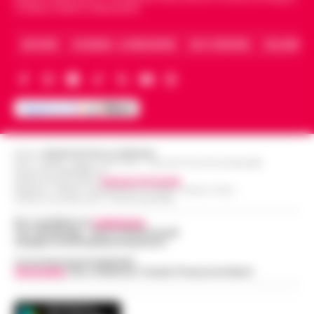
Caserta, Avellino e Benevento.
ARCHIVIO
CHI SIAMO – LA REDAZIONE
FACT CHECKING
COLLABORA
Editore
CRONACHE DELLA CAMPANIA
R.O.C.: 030531 - Reg. N. 1301/ 2016 - Tribunale Torre Annunziata (NA)
Partita IVA IT08642881216
Direttore Responsabile:
Giuseppe Del Gaudio
Redazioni : Scafati / Castellammare di Stabia / Caserta / Sarno
Indirizzo Via Sardoncelli 115 Boscoreale (NA)
Per contattare la
redazione
:
Tel / Whatsapp : 334.12.78.004 email:
web@cronachedellacampania.it
Concessionaria Pubblicità
Vivimedia
| Sky | Addendo | Teads | Presscommtech