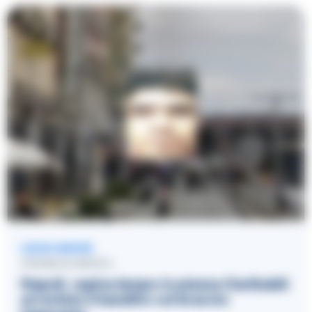
LEGGI ANCHE
CRONACA NAPOLI
Napoli, rapina lampo in piazza Garibaldi:
arrestato il bandito col braccio