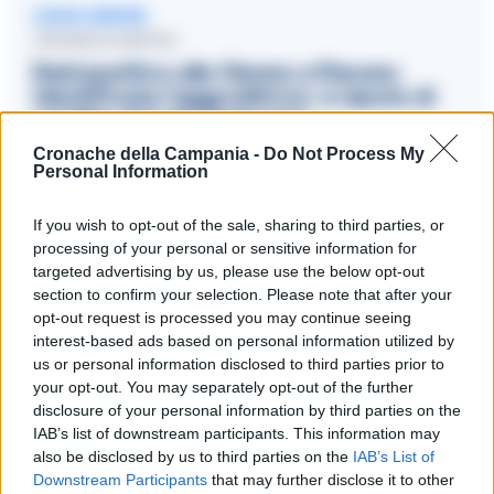
LEGGI ANCHE
CRONACA NAPOLI
Raid punitivo alla 12enne a Marano.
Identificata l’aggreditrice: è nipote di
un killer del clan Polverino
Cronache della Campania -
Do Not Process My
05/03/2025 13:45
Personal Information
If you wish to opt-out of the sale, sharing to third parties, or
Nonostante la gravità delle accuse e la detenzione già in
processing of your personal or sensitive information for
atto per altri reati, i giudici napoletani hanno accolto le
targeted advertising by us, please use the below opt-out
section to confirm your selection. Please note that after your
istanze di revoca della misura cautelare, disponendo la
opt-out request is processed you may continue seeing
scarcerazione di Antonio Orlando, Angelo Orlando,
interest-based ads based on personal information utilized by
Vincenzo Polverino e Armando Lubrano.
us or personal information disclosed to third parties prior to
your opt-out. You may separately opt-out of the further
disclosure of your personal information by third parties on the
Nel collegio difensivo gli avvocati Briganti, Alfonso Vozza e
IAB’s list of downstream participants. This information may
Antonio Rocco.
also be disclosed by us to third parties on the
IAB’s List of
Downstream Participants
that may further disclose it to other