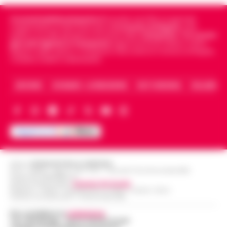
Cronachedellacampania.it
fondato nel 2015, è il giornale
indipendente di riferimento per le
Cronache di Napoli
, sulla
politica, sui fatti del giorno e le storie della
Campania
.
Tra i primi
giornali digitali in Campania
segue anche le notizie il calcio
Napoli e dello sport in Campania. Racconta la Cronaca di Napoli,
Caserta, Avellino e Benevento.
ARCHIVIO
CHI SIAMO – LA REDAZIONE
FACT CHECKING
COLLABORA
Editore
CRONACHE DELLA CAMPANIA
R.O.C.: 030531 - Reg. N. 1301/ 2016 - Tribunale Torre Annunziata (NA)
Partita IVA IT08642881216
Direttore Responsabile:
Giuseppe Del Gaudio
Redazioni : Scafati / Castellammare di Stabia / Caserta / Sarno
Indirizzo Via Sardoncelli 115 Boscoreale (NA)
Per contattare la
redazione
:
Tel / Whatsapp : 334.12.78.004 email: