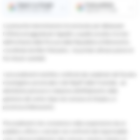
Seguici su Google
Fonte preferita
→
→
Ricevi le nostre notizie
Aggiungici su Google
La presunta manomissione di una busta, per abbassare
l’offerta ed aggiudicare l’appalto a quella società, è la tesi
dell’inchiesta della Procura della Repubblica di Benevento,
coordinata da Aldo Policastro, ha portato all’esecuzione di
tre misure cautelari.
I provvedimenti restrittivi, notificati dai carabinieri del Nucleo
investigativo provinciale e del Nipaff della Forestale, ad
altrettante persone in relazione all’affidamento della
gestione del centro Spar nel comune di Vitulano, in
provincia di Benevento.
Provvedimenti che consistono nella sospensione da un
pubblico ufficio o servizio nei confronti del responsabile
unico del procedimento del comune, mentre il divieto di