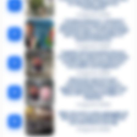
1
in ospedale: disposta
l’autopsia
4 Agosto 2026
«Ci disarmiamo»: cellulari
spenti come i narcos ed euro
contati in auto. Tutti i dettagli
2
del mercimonio politico a
Castel Volturno
5 Agosto 2026
Il giallo di Costantino Russo
tra segreti, rimorsi e domande
3
senza risposta: perché non
era video sorvegliato?
5 Agosto 2026
Morto in carcere per
Costantino Russo: si era
appena pentito. E’ il figlio del
4
boss dei Casalesi Peppe o’
Padrino
4 Agosto 2026
Blitz di notte sulla spiaggia di
Nerano: sequestrati i tavoli
5
nel ristorante dei Vip
8 Agosto 2026