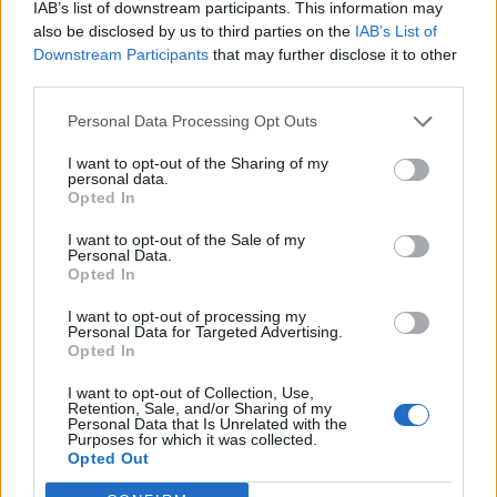
e che, invece, si sarebbero dovuti fornire ai migranti
IAB’s list of downstream participants. This information may
beneficiari di fondi pubblici erogati dal Ministero dell’Interno.
also be disclosed by us to third parties on the
IAB’s List of
Downstream Participants
that may further disclose it to other
third parties.
La liquidazione delle spese asseritamente sostenute per la
gestione del centro Sprar di Vitulano si basava su
Personal Data Processing Opt Outs
documenti giustificativi del tutto inconsistenti, sulla base dei
I want to opt-out of the Sharing of my
quali venivano richiesti al comune di Vitulano i rimborsi per
personal data.
Opted In
spese mai sostenute o del tutto estranee all’attività svolta
dal centro, utilizzando il corrispettivo massimo dell’appalto
I want to opt-out of the Sale of my
Personal Data.
fissato in 790mila euro per il triennio 2017-2019.
Opted In
I want to opt-out of processing my
In una circostanza, si è ritenuto che, al fine di aggirare il
Personal Data for Targeted Advertising.
ritardo derivante dai controlli da parte del revisore dei conti,
Opted In
il Rup garantiva ugualmente l’immediata liquidazione di una
I want to opt-out of Collection, Use,
fattura di euro 193.809,19 emessa a titolo di rimborso dalla
Retention, Sale, and/or Sharing of my
Personal Data that Is Unrelated with the
società gestore del centro, ricorrendo alla stipula di un
Purposes for which it was collected.
Opted Out
contratto di cessione del credito stipulato dal Comune di
Vitulano in favore di un istituto di credito. In tal modo veniva