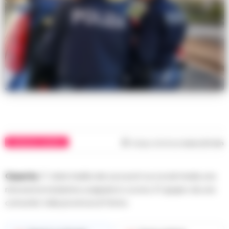
CRONACHE CASERTA
Tempo di lettura
meno di 1
min
Caserta
. E’ stata tradita dai suoi post sui social media una
minorenne bolzanina scappata lo scorso 21 giugno da una
comunita’ nella provincia di Fermo.