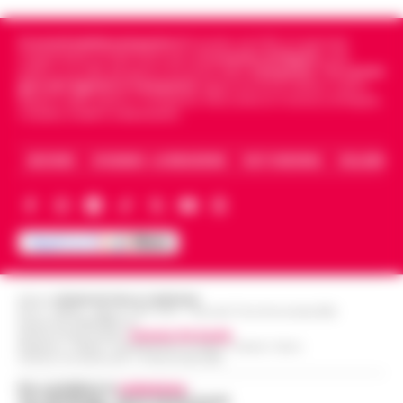
Cronachedellacampania.it
fondato nel 2015, è il giornale
indipendente di riferimento per le
Cronache di Napoli
, sulla
politica, sui fatti del giorno e le storie della
Campania
.
Tra i primi
giornali digitali in Campania
segue anche le notizie il calcio
Napoli e dello sport in Campania. Racconta la Cronaca di Napoli,
Caserta, Avellino e Benevento.
ARCHIVIO
CHI SIAMO – LA REDAZIONE
FACT CHECKING
COLLABORA
Editore
CRONACHE DELLA CAMPANIA
R.O.C.: 030531 - Reg. N. 1301/ 2016 - Tribunale Torre Annunziata (NA)
Partita IVA IT08642881216
Direttore Responsabile:
Giuseppe Del Gaudio
Redazioni : Scafati / Castellammare di Stabia / Caserta / Sarno
Indirizzo Via Sardoncelli 115 Boscoreale (NA)
Per contattare la
redazione
:
Tel / Whatsapp : 334.12.78.004 email: