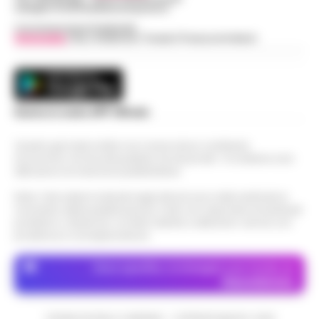
web@cronachedellacampania.it
Concessionaria Pubblicità
Vivimedia
| Sky | Addendo | Teads | Presscommtech
Scarica la nostra APP Ufficiale
Questo giornale inoltre non riceve alcun contributo
economico né da enti pubblici né da privati . Si sostiene solo
attraverso le inserzioni pubblicitarie.
Nota: I link esterni indicati negli articoli sono stati verificati al
momento della pubblicazione. Il sito non risponde di eventuali
problemi o disservizi: si invita l’utente a utilizzare i servizi con
prudenza e consapevolezza.
Dove specifico, le immagini sono fornite da
Depositphotos
CRONACHE DELLA CAMPANIA - COPYRIGHT@2014-2026