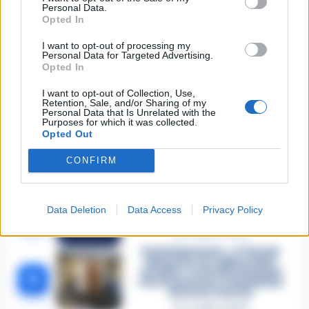
in Liguria: anche la Procura
Personal Data.
1
militare indaga per
Opted In
istigazione
27 Luglio 2026
I want to opt-out of processing my
Personal Data for Targeted Advertising.
Omicidio Luca Esposito, la
Opted In
confessione dell’assassino:
2
«L’ho ucciso per punizione»
I want to opt-out of Collection, Use,
26 Luglio 2026
Retention, Sale, and/or Sharing of my
Personal Data that Is Unrelated with the
Purposes for which it was collected.
Castellammare, omicidio
Opted Out
Tommasino, il pentito accusa:
3
«Fu eliminato per proteggere
un intoccabile»
CONFIRM
24 Luglio 2026
Castellammare, il registro
segreto delle determine che
4
Data Deletion
Data Access
Privacy Policy
«nutriva» i clan
28 Luglio 2026
Castellammare, «Ti faccio
diventare la regina delle
vendite»: le intercettazioni
5
che incastrano i fedelissimi
del boss Carolei
24 Luglio 2026