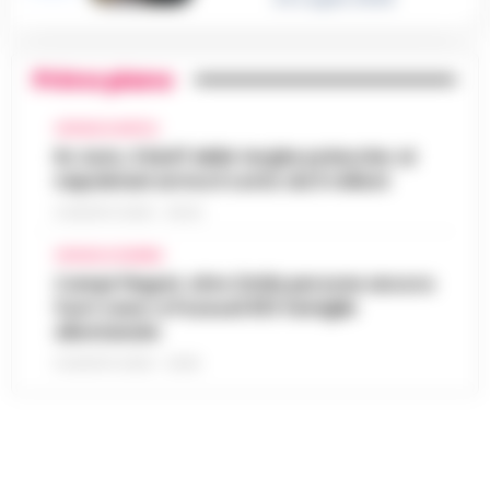
Primo piano
CRONACA NAPOLI
Rc Auto, il bluff delle targhe polacche: ai
napoletani arriva il conto da 5 milioni
9 AGOSTO 2026 - 06:20
CRONACA FLEGREA
Campi Flegrei, oltre 2mila persone ancora
fuori casa: a Pozzuoli 813 famiglie
allontanate
8 AGOSTO 2026 - 22:56