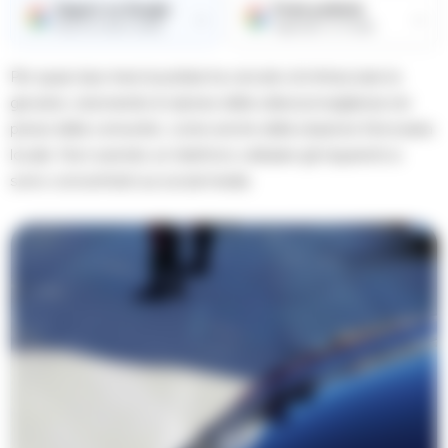
Seguici su Google
Fonte preferita
→
→
Ricevi le nostre notizie
Aggiungici su Google
Per quasi due mesi la polizia ha cercato di rintracciare la
giovane, visionando le riprese della videosorveglianza nei
pressi della comunita’, come anche della stazione ferroviaria
locale. Non avendo un telefono cellulare gli inquirenti si
sono concentrati sui social media.