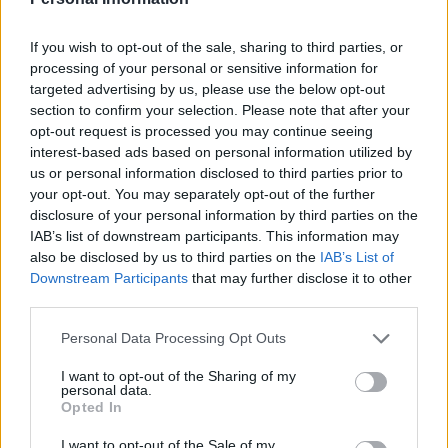
Infine, la questura di Bolzano in collaborazione con quella di
If you wish to opt-out of the sale, sharing to third parties, or
Caserta, grazie a un profilo Instagram ha trovato la giovane
processing of your personal or sensitive information for
in compagnia di due uomini nella citta’ campana. I due adulti
targeted advertising by us, please use the below opt-out
section to confirm your selection. Please note that after your
sono stati arrestati per possesso di 320 grammi di marijuana,
opt-out request is processed you may continue seeing
mentre la giovane e’ stata consegnata ai genitori, giunti sul
interest-based ads based on personal information utilized by
posto.
us or personal information disclosed to third parties prior to
your opt-out. You may separately opt-out of the further
disclosure of your personal information by third parties on the
IAB’s list of downstream participants. This information may
TAGS
Bolzano
Caserta
Comunità
Ultime Notizie
also be disclosed by us to third parties on the
IAB’s List of
Downstream Participants
that may further disclose it to other
third parties.
Lascia un commento
Personal Data Processing Opt Outs
I want to opt-out of the Sharing of my
personal data.
🔥 Più letti della settimana
Opted In
Carabiniere casertano suicida
I want to opt-out of the Sale of my