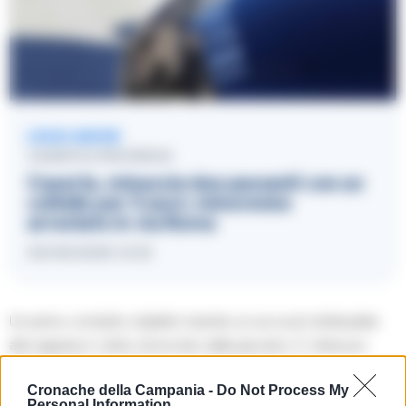
LEGGI ANCHE
CASERTA E PROVINCIA
Caserta, minaccia due passanti con un
coltello per 5 euro: minorenne
arrestato in via Roma
09/06/2026 14:33
Un primo contatto stabilito tramite un account attribuibile
alla ragazza e’ stato stroncato dalla giovane. E’ stata poi
pero’ localizzata a Venezia, ma al momento della
Cronache della Campania -
Do Not Process My
perquisizione dell’abitazione si era gia’ allontanata.
Personal Information