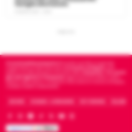
famiglie allontanate
8 AGOSTO 2026 - 22:56
PUBBLICITA
Cronachedellacampania.it
fondato nel 2015, è il giornale
indipendente di riferimento per le
Cronache di Napoli
, sulla
politica, sui fatti del giorno e le storie della
Campania
.
Tra i primi
giornali digitali in Campania
segue anche le notizie il calcio
Napoli e dello sport in Campania. Racconta la Cronaca di Napoli,
Caserta, Avellino e Benevento.
ARCHIVIO
CHI SIAMO – LA REDAZIONE
FACT CHECKING
COLLABORA