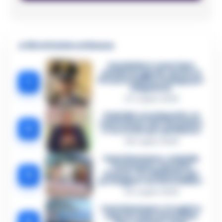
🔥 Più letti della settimana
Carabiniere casertano
suicida in Liguria: anche la
1
Procura militare indaga per
istigazione
27 Luglio 2026
Omicidio Luca Esposito, la
confessione dell’assassino:
2
«L’ho ucciso per punizione»
26 Luglio 2026
Castellammare, omicidio
Tommasino, il pentito
3
accusa: «Fu eliminato per
proteggere un intoccabile»
24 Luglio 2026
Castellammare, il registro
segreto delle determine
4