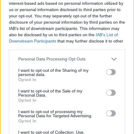
interest-based ads based on personal information utilized by
Da lettore resto prudent: la banda
us or personal information disclosed to third parties prior to
par organizzata con base tra Napoli e
your opt-out. You may separately opt-out of the further
disclosure of your personal information by third parties on the
Viterbo,e i metodi che descrivono
IAB’s list of downstream participants. This information may
sembran ben studiati ma anche
also be disclosed by us to third parties on the
IAB’s List of
facili a essere scoperti; le forze
Downstream Participants
that may further disclose it to other
third parties.
dell’ordine hanno fatto perquisizioni
ma non si capisce ancora come i
Personal Data Processing Opt Outs
dati e le carte venivan raccolte e
I want to opt-out of the Sharing of my
rivendute
personal data.
Opted In
I want to opt-out of the Sale of my
Personal Data.
Opted In
Bricci
ha detto:
I want to opt-out of processing my
Personal Data for Targeted Advertising.
18 Maggio 2026 - 13:50 alle 13:50
Opted In
I want to opt-out of Collection, Use,