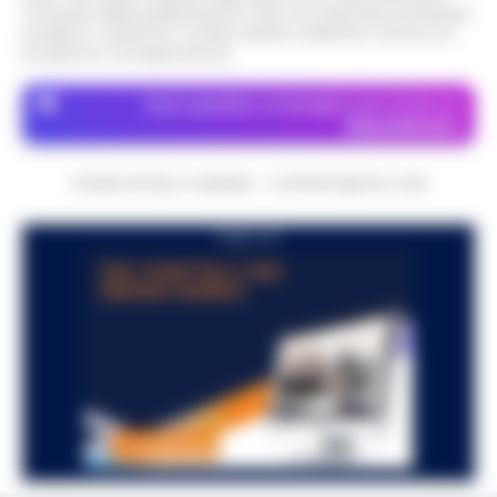
momento della pubblicazione. Il sito non risponde di eventuali
problemi o disservizi: si invita l’utente a utilizzare i servizi con
prudenza e consapevolezza.
Dove specifico, le immagini sono fornite da
Depositphotos
CRONACHE DELLA CAMPANIA - COPYRIGHT@2014-2026
PUBBLICITA