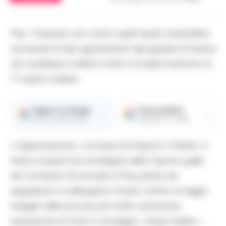
Pisa- Finanzieri veri contro quelli fasulli: smantellata
una banda di falsi appartenenti alla guardia di finanza
che avrebbero truffato hotel in località turistiche di
17 regioni italiane.
Seguici su Google
Fonte preferita
→
→
Ricevi le nostre notizie
Aggiungici su Google
L’organizzazione, con base tra Napoli e Viterbo, è
stata scoperta da un’indagine delle Fiamme gialle
del Comando Provinciale di Pisa partita da
segnalazioni di albergatori rimasti vittime di raggiri.
Indagati dalla procura per truffa, estorsione,
usurpazione di titoli e riciclaggio, cinque italiani, i