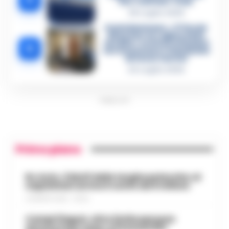
che «nutriva» i clan
28 Luglio 2026
Castellammare, «Ti faccio
diventare la regina delle
vendite»: le intercettazioni
5
che incastrano i fedelissimi
del boss Carolei
24 Luglio 2026
PUBBLICITA
Primo piano
Rc Auto, il bluff delle targhe polacche: ai
napoletani arriva il conto da 5 milioni
9 AGOSTO 2026 - 06:20
Campi Flegrei, oltre 2mila persone
ancora fuori casa: a Pozzuoli 813