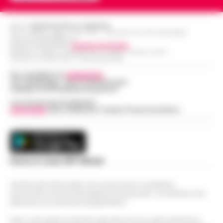
Editore
CRONACHE DELLA CAMPANIA
R.O.C.: 030531 - Reg. N. 1301/ 2016 - Tribunale Torre Annunziata (NA)
Partita IVA IT08642881216
Direttore Responsabile:
Giuseppe Del Gaudio
Redazioni : Scafati / Castellammare di Stabia / Caserta / Sarno
Indirizzo Via Sardoncelli 115 Boscoreale (NA)
Per contattare la
redazione
:
Tel / Whatsapp : 334.12.78.004 email:
web@cronachedellacampania.it
Concessionaria Pubblicità
Vivimedia
| Sky | Addendo | Teads | Presscommtech
Scarica la nostra APP Ufficiale
Questo giornale inoltre non riceve alcun contributo
economico né da enti pubblici né da privati . Si sostiene solo
attraverso le inserzioni pubblicitarie.
Nota: I link esterni indicati negli articoli sono stati verificati al