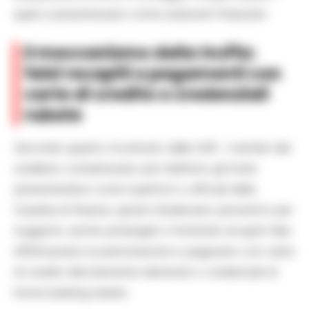
quali si presentavano come sedicenti finanzieri.
Il meccanismo della truffa:
falsi recapiti e pagamenti con
carte di credito o credenziali
rubate
Secondo quanto ricostruito dalla GdF, i membri del
sodalizio contattavano per telefono gli hotel
presentandosi come ispettori o ufficiali della
Guardia di finanza, quindi chiedevano preventivi per
soggiorni, anche prolungati e fornendo recapiti falsi
effettuavano la prenotazione e pagavano con carte
di credito illecitamente detenute o credenziali di
home banking rubate.