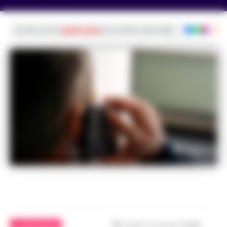
Iscriviti ai nostri
canali social
per le ultime notizie dalla Campania con noti
Foto archivio
ULTIME NOTIZIE
Tempo di lettura
1
min.