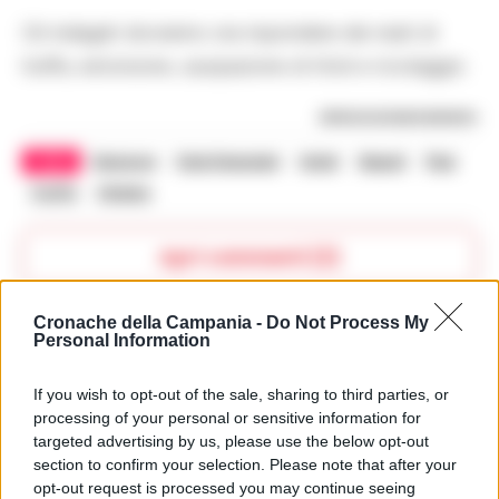
Gli indagati dovranno ora rispondere dei reati di
truffa, estorsione, usurpazione di titoli e riciclaggio.
RIPRODUZIONE RISERVATA
TAGS
Denunce
Falsi finanzieri
Hotel
Napoli
Pisa
Truffa
Viterbo
Apri commenti (2)
Cronache della Campania -
Do Not Process My
Commenti
Personal Information
(2)
If you wish to opt-out of the sale, sharing to third parties, or
processing of your personal or sensitive information for
Testa Dario
ha detto:
targeted advertising by us, please use the below opt-out
section to confirm your selection. Please note that after your
18 Maggio 2026 - 13:50 alle 13:50
opt-out request is processed you may continue seeing