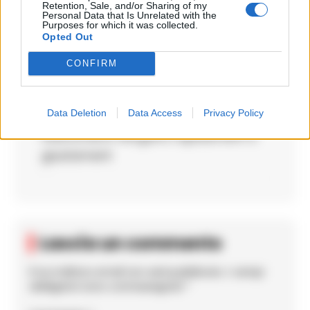
L’articoli parla di falsi finanzieri che
Retention, Sale, and/or Sharing of my
Personal Data that Is Unrelated with the
trufano alberghi in tante regioni,ma
Purposes for which it was collected.
Opted Out
resta per me dubbio come le banche
hann reagito: i rimborsi annullati han
CONFIRM
lasciato gli albergator confusi e
senza coperture. Speriam che le
Data Deletion
Data Access
Privacy Policy
indagini chiarisca tutto e che
risarcimenti vengano rapidament e
giustament
Lascia un commento
Il tuo indirizzo email non sarà pubblicato.
I campi
obbligatori sono contrassegnati
*