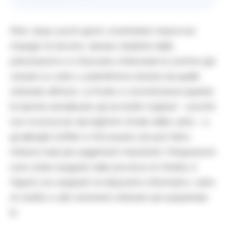
Però, dopo pochi giorni, inventando improvvisi
impegni di servizio, davano disdetta delle
prenotazioni e si facevano rimborsare le somme già
versate su carte o piattaforme diverse da quelle
utilizzate all’inizio. La frode si concretizzava quando
le banche annullavano gli accrediti originari – poiché
non riconosciuti dai legittimi titolari delle carte – e
gli alberghi truffati si ritrovavano ad aver fatto
rimborsi reali per pagamenti inesistenti. Perquisizioni
sono state eseguite nelle province di Viterbo e
Napoli con sequestri di dispositivi informatici, carte
di credito e altri strumenti utilizzati per perpetrare
le